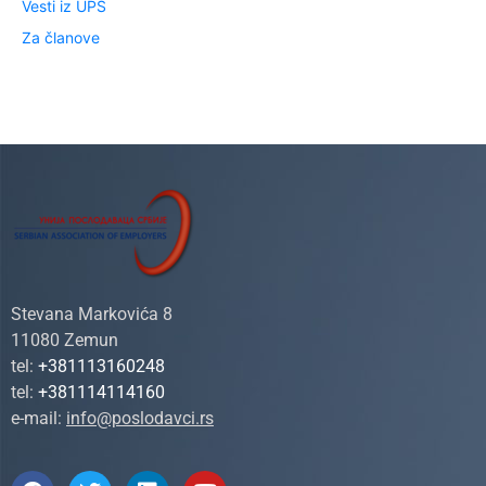
Vesti iz UPS
Za članove
Stevana Markovića 8
11080 Zemun
tel:
+381113160248
tel:
+381114114160
e-mail:
info@poslodavci.rs