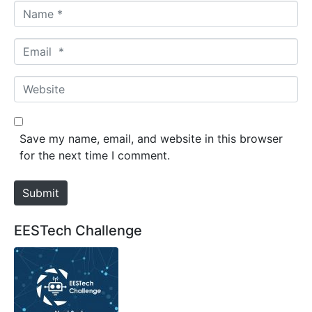
N
a
m
E
e
m
*
a
W
i
e
l
b
*
s
Save my name, email, and website in this browser
i
for the next time I comment.
t
e
Submit
EESTech Challenge