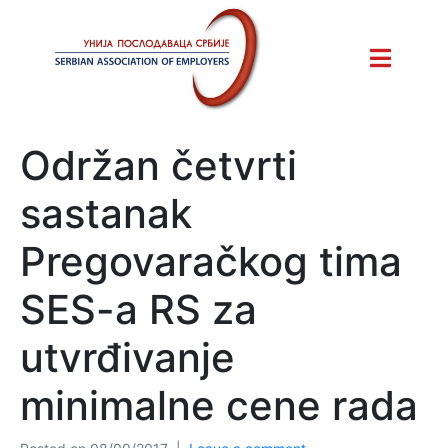
Održan četvrti
sastanak
Pregovaračkog tima
SES-a RS za
utvrđivanje
minimalne cene rada