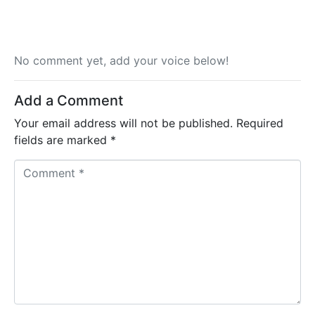
No comment yet, add your voice below!
Add a Comment
Your email address will not be published.
Required
fields are marked
*
C
o
m
m
e
n
t
*