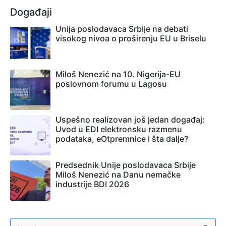
Događaji
Unija poslodavaca Srbije na debati
visokog nivoa o proširenju EU u Briselu
Miloš Nenezić na 10. Nigerija-EU
poslovnom forumu u Lagosu
Uspešno realizovan još jedan događaj:
Uvod u EDI elektronsku razmenu
podataka, eOtpremnice i šta dalje?
Predsednik Unije poslodavaca Srbije
Miloš Nenezić na Danu nemačke
industrije BDI 2026