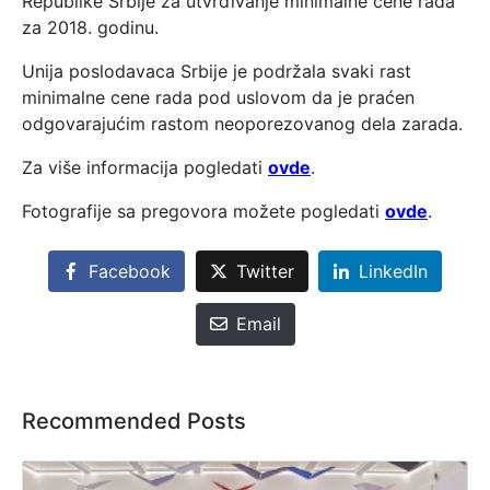
Republike Srbije za utvrđivanje minimalne cene rada
za 2018. godinu.
Unija poslodavaca Srbije je podržala svaki rast
minimalne cene rada pod uslovom da je praćen
odgovarajućim rastom neoporezovanog dela zarada.
Za više informacija pogledati
ovde
.
Fotografije sa pregovora možete pogledati
ovde
.
Facebook
Twitter
LinkedIn
Email
Recommended Posts