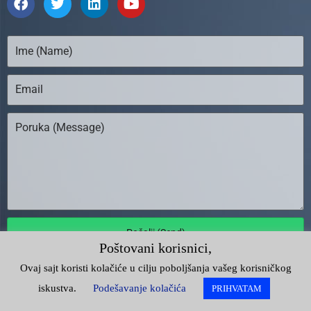
Pošalji (Send)
Poštovani korisnici,
Ovaj sajt koristi kolačiće u cilju poboljšanja vašeg korisničkog
Unija Poslodavaca Srbije |
Impresum
iskustva.
Podešavanje kolačića
PRIHVATAM