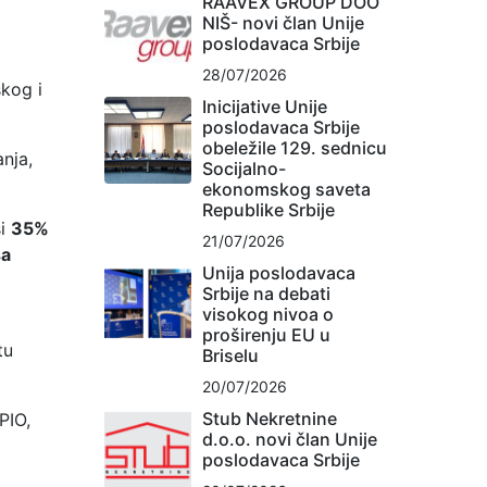
RAAVEX GROUP DOO
NIŠ- novi član Unije
poslodavaca Srbije
28/07/2026
skog i
Inicijative Unije
poslodavaca Srbije
obeležile 129. sednicu
nja,
Socijalno-
ekonomskog saveta
Republike Srbije
si
35%
21/07/2026
ša
Unija poslodavaca
Srbije na debati
visokog nivoa o
proširenju EU u
tu
Briselu
20/07/2026
Stub Nekretnine
PIO,
d.o.o. novi član Unije
poslodavaca Srbije