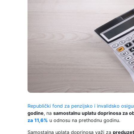
Republički fond za penzijsko i invalidsko osigu
godine
, na
samostalnu uplatu doprinosa za ob
za
11,6%
u odnosu na prethodnu godinu.
Samostalna uplata doprinosa važi za
preduzet