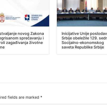
stvaljanje novog Zakona
Inicijative Unije posloda
tegrisanom sprečavanju i
Srbije obeležile 129. sed
roli zagađivanja životne
Socijalno-ekonomskog
ine
saveta Republike Srbije
ired fields are marked
*