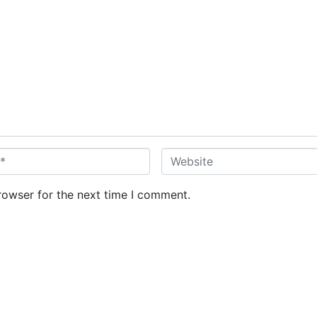
W
e
b
rowser for the next time I comment.
s
i
t
e