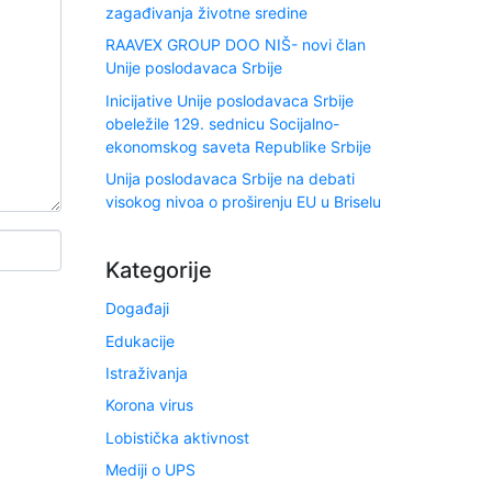
zagađivanja životne sredine
RAAVEX GROUP DOO NIŠ- novi član
Unije poslodavaca Srbije
Inicijative Unije poslodavaca Srbije
obeležile 129. sednicu Socijalno-
ekonomskog saveta Republike Srbije
Unija poslodavaca Srbije na debati
visokog nivoa o proširenju EU u Briselu
Kategorije
Događaji
Edukacije
Istraživanja
Korona virus
Lobistička aktivnost
Mediji o UPS