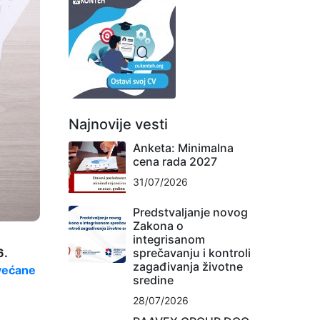
Najnovije vesti
Anketa: Minimalna
cena rada 2027
31/07/2026
Predstvaljanje novog
Zakona o
integrisanom
sprečavanju i kontroli
6.
zagađivanja životne
većane
sredine
28/07/2026