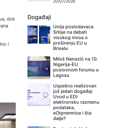
20/07/2026
Događaji
va, dok
dana
Unija poslodavaca
Srbije na debati
visokog nivoa o
proširenju EU u
dno i
Briselu
Miloš Nenezić na 10.
Nigerija-EU
poslovnom forumu u
Lagosu
Uspešno realizovan
još jedan događaj:
Uvod u EDI
elektronsku razmenu
podataka,
eOtpremnice i šta
dalje?