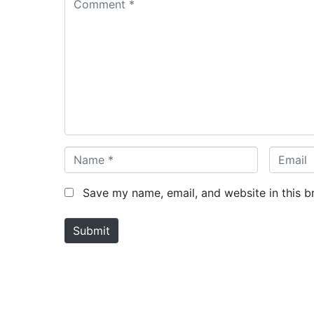
o
m
m
e
n
t
*
N
E
a
m
m
a
Save my name, email, and website in this b
e
i
*
l
Submit
*