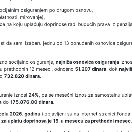
ocijalnim osiguranjem po drugom osnovu,
latnosti, mirovanje),
ce na koju uplaćuju doprinose radi budućih prava iz penzij
st da sami izaberu jednu od 13 ponuđenih osnovica osigura
no socijalno osiguranje,
najniža osnovica osiguranja
izno
 u prethodnih 12 meseci, odnosno
51.297 dinara
, dok
najvi
no
732.820 dinara
.
uranje iznosi
24%
, pa se mesečni iznos za samostalnu upla
a
do
175.876,80 dinara
.
celu 2026. godinu
i objavljeni su na internet stranici Fonda 
 za uplatu doprinosa je 15. u mesecu za prethodni mesec.