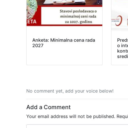
Anketa: Minimalna cena rada
Pred
2027
o in
kont
sred
No comment yet, add your voice below!
Add a Comment
Your email address will not be published.
Requ
C