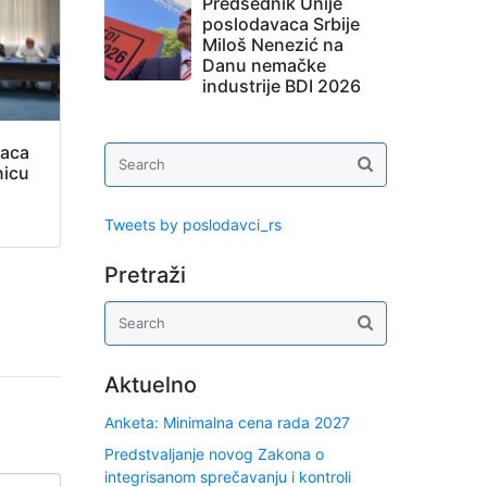
Predsednik Unije
poslodavaca Srbije
Miloš Nenezić na
Danu nemačke
industrije BDI 2026
vaca
nicu
Tweets by poslodavci_rs
Pretraži
Aktuelno
Anketa: Minimalna cena rada 2027
Predstvaljanje novog Zakona o
integrisanom sprečavanju i kontroli