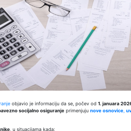
ranje
objavio je informaciju da se, počev od
1. januara 202
avezno socijalno osiguranje
primenjuju
nove osnovice
,
u
nike
, u situacijama kada: