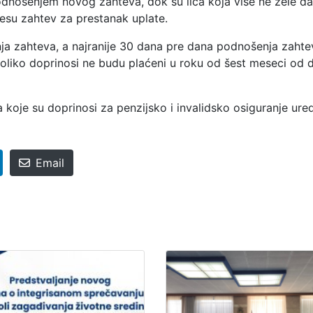
nošenjem novog zahteva, dok su lica koja više ne žele da
su zahtev za prestanak uplate.
ja zahteva, a najranije 30 dana pre dana podnošenja zahte
koliko doprinosi ne budu plaćeni u roku od šest meseci od 
 koje su doprinosi za penzijsko i invalidsko osiguranje ure
Email