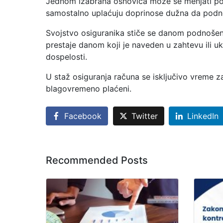
Jednom izabrana osnovica može se menjati pod
samostalno uplaćuju doprinose dužna da podne
Svojstvo osiguranika stiče se danom podnošen
prestaje danom koji je naveden u zahtevu ili u
dospelosti.
U staž osiguranja računa se isključivo vreme za
blagovremeno plaćeni.
Facebook
Twitter
LinkedIn
Recommended Posts