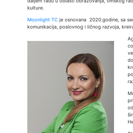
daljem radu u oblasti obrazovanja, timskog rad
kulture.
Moonlight TC
je osnovana 2020.godine, sa sed
komunikacija, poslovnog i ličnog razvoja, kreir
Ag
co
ve
do
kr
po
ra
Mo
pr
od
ši
He