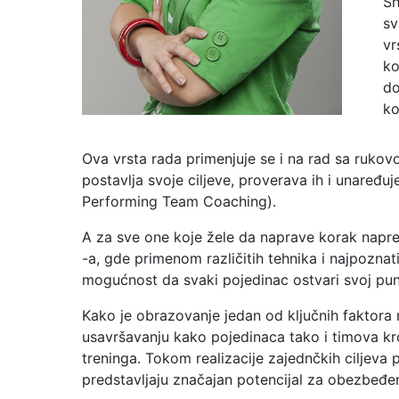
Sh
sv
vr
ko
do
ko
Ova vrsta rada primenjuje se i na rad sa ruk
postavlja svoje ciljeve, proverava ih i unaređuj
Performing Team Coaching).
A za sve one koje žele da naprave korak napre
-a, gde primenom različitih tehnika i najpoznat
mogućnost da svaki pojedinac ostvari svoj pun 
Kako je obrazovanje jedan od ključnih faktora 
usavršavanju kako pojedinaca tako i timova kro
treninga. Tokom realizacije zajednčkih ciljeva
predstavljaju značajan potencijal za obezbeđen