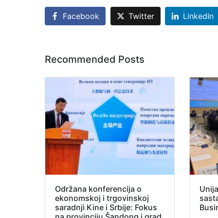
Facebook
Twitter
LinkedIn
Recommended Posts
Održana konferencija o
Unij
ekonomskoj i trgovinskoj
sast
saradnji Kine i Srbije: Fokus
Busi
na provinciju Šandong i grad