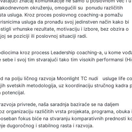
vatajući značaj komunikacije ne samo u poslovnom već i u
akodnevnom okruženju, omogućili su ponudu različitih
sta usluga. Kroz proces poslovnog coaching-a pomažu
risnicima usluga da pronađu svoj jedinstven način kako bi
stigli vrhunske rezultate, motivaciju i izbore, bez obzira o
joj se poziciji ili poslovnoj situaciji radi.
ovodiocima kroz process Leadership coaching-a, u kome vođ
e sebe i svoj tim stvarajući tako tim visokih performansi (H
d na polju ličnog razvoja Moonlight TC nudi usluge life c
ijih svetskih metodologija, uz koordinaciju stručnog kadra 
potencijal.
razvoja privrede, naša saradnja baziraće se na daljem
z organizaciju različitih vrsta projekata, programa, obuka 
 poseban fokus biće na stvaranju komparativnih prednosti k
je dugoročnog i stabilnog rasta i razvoja.