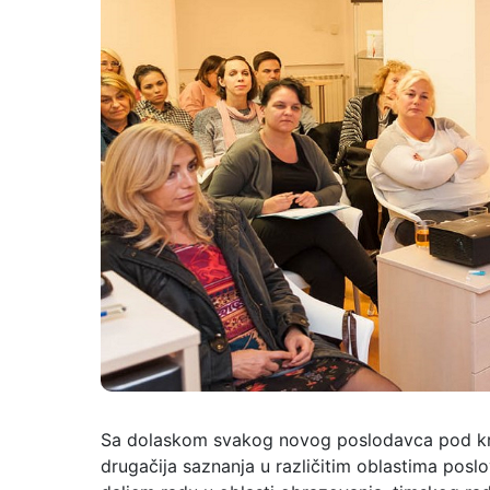
Sa dolaskom svakog novog poslodavca pod krov
drugačija saznanja u različitim oblastima pos