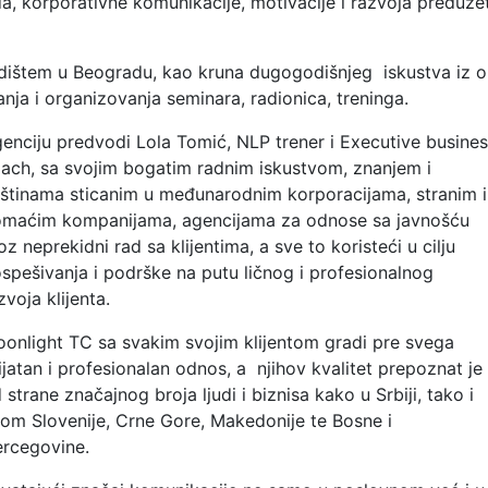
a, korporativne komunikacije, motivacije i razvoja preduze
ištem u Beogradu, kao kruna dugogodišnjeg iskustva iz ob
anja i organizovanja seminara, radionica, treninga
.
enciju predvodi Lola Tomić, NLP trener i Executive busine
ach, sa svojim bogatim radnim iskustvom, znanjem i
štinama sticanim u međunarodnim korporacijama, stranim i
maćim kompanijama, agencijama za odnose sa javnošću
oz neprekidni rad sa klijentima, a sve to koristeći u cilju
spešivanja i podrške na putu ličnog i profesionalnog
zvoja klijenta.
onlight TC sa svakim svojim klijentom gradi pre svega
ijatan i profesionalan odnos, a njihov kvalitet prepoznat je
 strane značajnog broja ljudi i biznisa kako u Srbiji, tako i
rom Slovenije, Crne Gore, Makedonije te Bosne i
rcegovine.