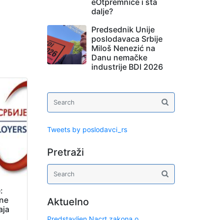
eOtpremnice i šta
dalje?
Predsednik Unije
poslodavaca Srbije
Miloš Nenezić na
Danu nemačke
industrije BDI 2026
Tweets by poslodavci_rs
Pretraži
:
ene
Aktuelno
aja
Predstavljen Nacrt zakona o