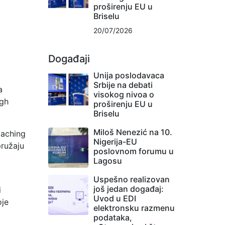
proširenju EU u
Briselu
20/07/2026
Događaji
Unija poslodavaca
Srbije na debati
a
visokog nivoa o
igh
proširenju EU u
Briselu
Miloš Nenezić na 10.
oaching
Nigerija-EU
pružaju
poslovnom forumu u
Lagosu
Uspešno realizovan
još jedan događaj:
i
Uvod u EDI
oje
elektronsku razmenu
podataka,