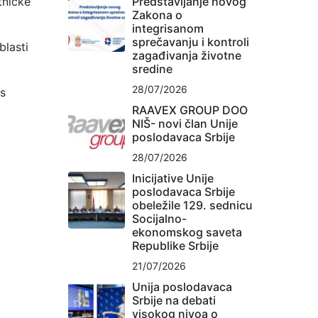
Predstavljanje novog
tničke
Zakona o
integrisanom
sprečavanju i kontroli
lasti
zagađivanja životne
sredine
28/07/2026
ss
RAAVEX GROUP DOO
NIŠ- novi član Unije
poslodavaca Srbije
28/07/2026
Inicijative Unije
poslodavaca Srbije
obeležile 129. sednicu
Socijalno-
ekonomskog saveta
Republike Srbije
21/07/2026
Unija poslodavaca
Srbije na debati
visokog nivoa o