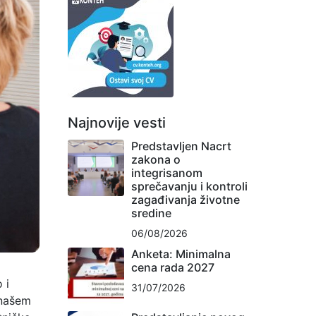
Najnovije vesti
Predstavljen Nacrt
zakona o
integrisanom
sprečavanju i kontroli
zagađivanja životne
sredine
06/08/2026
Anketa: Minimalna
cena rada 2027
 i
31/07/2026
 našem