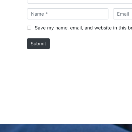
N
E
a
m
m
a
Save my name, email, and website in this b
e
i
*
l
Submit
*