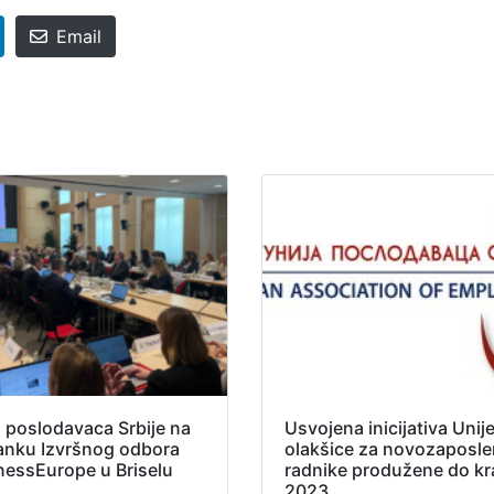
Email
a poslodavaca Srbije na
Usvojena inicijativa Unije
anku Izvršnog odbora
olakšice za novozaposl
nessEurope u Briselu
radnike produžene do kr
2023.