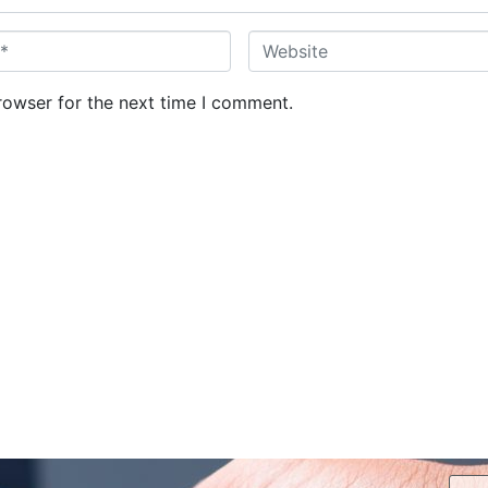
W
e
b
rowser for the next time I comment.
s
i
t
e