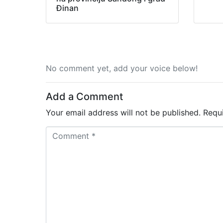
Đinan
No comment yet, add your voice below!
Add a Comment
Your email address will not be published.
Requ
C
o
m
m
e
n
t
*