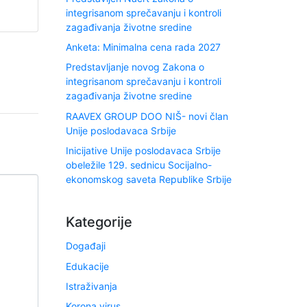
integrisanom sprečavanju i kontroli
zagađivanja životne sredine
Anketa: Minimalna cena rada 2027
Predstavljanje novog Zakona o
integrisanom sprečavanju i kontroli
zagađivanja životne sredine
RAAVEX GROUP DOO NIŠ- novi član
Unije poslodavaca Srbije
Inicijative Unije poslodavaca Srbije
obeležile 129. sednicu Socijalno-
ekonomskog saveta Republike Srbije
Kategorije
Događaji
Edukacije
Istraživanja
Korona virus