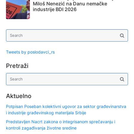
Miloš Nenezić na Danu nemačke
industrije BDI 2026
Tweets by poslodavci_rs
Pretraži
Aktuelno
Potpisan Poseban kolektivni ugovor za sektor građevinarstva
i industrije građevinskog materijala Srbije
Predstavljen Nacrt zakona o integrisanom sprečavanju i
kontroli zagađivanja životne sredine