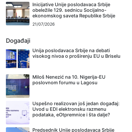
Inicijative Unije poslodavaca Srbije
obeležile 129. sednicu Socijalno-
ekonomskog saveta Republike Srbije
21/07/2026
Događaji
Unija poslodavaca Srbije na debati
visokog nivoa o proširenju EU u Briselu
Miloš Nenezić na 10. Nigerija-EU
poslovnom forumu u Lagosu
Uspešno realizovan još jedan događaj:
Uvod u EDI elektronsku razmenu
podataka, eOtpremnice i šta dalje?
Predsednik Unije poslodavaca Srbije