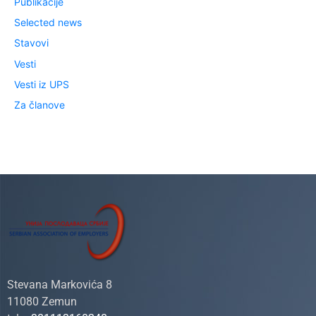
Publikacije
Selected news
Stavovi
Vesti
Vesti iz UPS
Za članove
Stevana Markovića 8
11080 Zemun