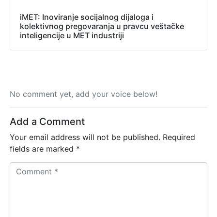
iMET: Inoviranje socijalnog dijaloga i
kolektivnog pregovaranja u pravcu veštačke
inteligencije u MET industriji
No comment yet, add your voice below!
Add a Comment
Your email address will not be published.
Required
fields are marked
*
C
o
m
m
e