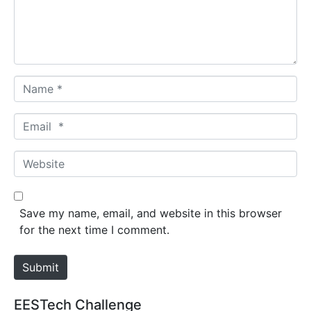
n
t
*
N
a
m
E
e
m
*
a
W
i
e
l
b
*
s
Save my name, email, and website in this browser
i
for the next time I comment.
t
e
Submit
EESTech Challenge