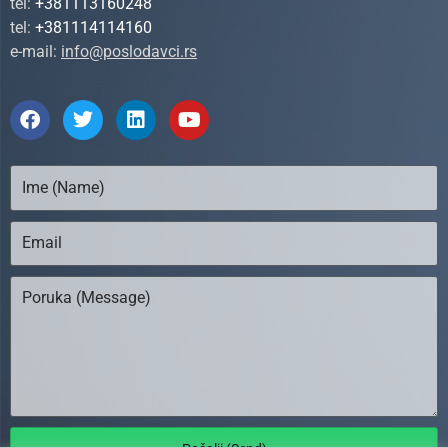
tel:
+381113160248
tel:
+381114114160
e-mail:
info@poslodavci.rs