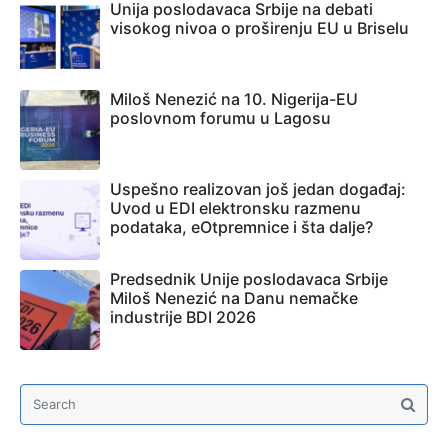
Unija poslodavaca Srbije na debati
visokog nivoa o proširenju EU u Briselu
Miloš Nenezić na 10. Nigerija-EU
poslovnom forumu u Lagosu
Uspešno realizovan još jedan događaj:
Uvod u EDI elektronsku razmenu
podataka, eOtpremnice i šta dalje?
Predsednik Unije poslodavaca Srbije
Miloš Nenezić na Danu nemačke
industrije BDI 2026