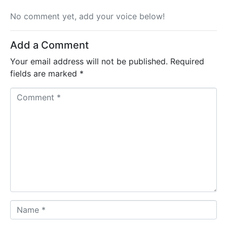
No comment yet, add your voice below!
Add a Comment
Your email address will not be published.
Required
fields are marked
*
C
o
m
m
e
n
t
*
N
a