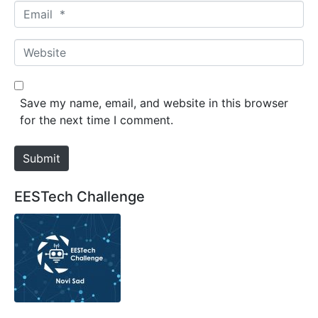
m
E
e
m
*
a
W
i
e
l
b
*
s
Save my name, email, and website in this browser
i
for the next time I comment.
t
e
Submit
EESTech Challenge