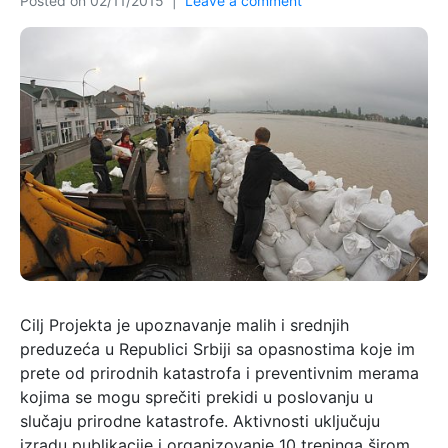
Posted on
02/11/2015
Leave a comment
Cilj Projekta je upoznavanje malih i srednjih
preduzeća u Republici Srbiji sa opasnostima koje im
prete od prirodnih katastrofa i preventivnim merama
kojima se mogu sprečiti prekidi u poslovanju u
slučaju prirodne katastrofe. Aktivnosti uključuju
izradu publikacije i organizovanje 10 treninga širom