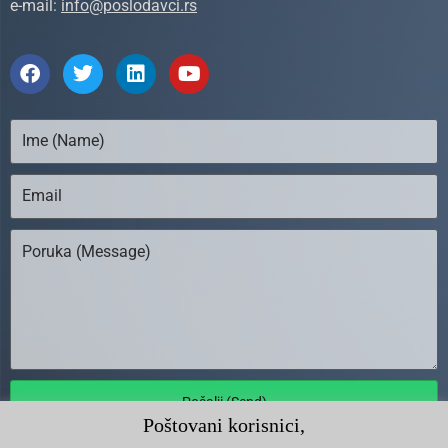
e-mail:
info@poslodavci.rs
Pošalji (Send)
Poštovani korisnici,