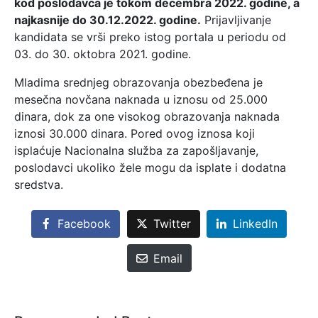
kod poslodavca je tokom decembra 2022. godine, a
najkasnije do 30.12.2022. godine.
Prijavljivanje
kandidata se vrši preko istog portala u periodu od
03. do 30. oktobra 2021. godine.
Mladima srednjeg obrazovanja obezbeđena je
mesečna novčana naknada u iznosu od 25.000
dinara, dok za one visokog obrazovanja naknada
iznosi 30.000 dinara. Pored ovog iznosa koji
isplaćuje Nacionalna služba za zapošljavanje,
poslodavci ukoliko žele mogu da isplate i dodatna
sredstva.
Facebook
Twitter
LinkedIn
Email