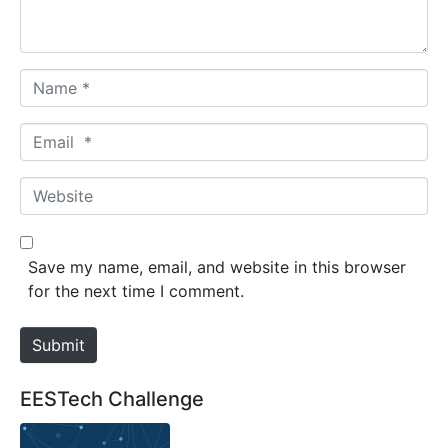
t
*
N
a
m
E
e
m
*
a
W
i
e
l
b
*
s
Save my name, email, and website in this browser
i
for the next time I comment.
t
e
Submit
EESTech Challenge