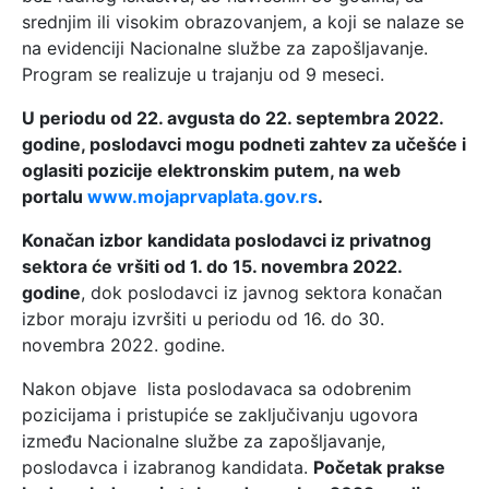
srednjim ili visokim obrazovanjem, a koji se nalaze se
na evidenciji Nacionalne službe za zapošljavanje.
Program se realizuje u trajanju od 9 meseci.
U periodu od 22. avgusta do 22. septembra 2022.
godine, poslodavci mogu podneti zahtev za učešće i
oglasiti pozicije elektronskim putem, na web
portalu
www.mojaprvaplata.gov.rs
.
Konačan izbor kandidata poslodavci iz privatnog
sektora će vršiti od 1. do 15. novembra 2022.
godine
, dok poslodavci iz javnog sektora konačan
izbor moraju izvršiti u periodu od 16. do 30.
novembra 2022. godine.
Nakon objave lista poslodavaca sa odobrenim
pozicijama i pristupiće se zaključivanju ugovora
između Nacionalne službe za zapošljavanje,
poslodavca i izabranog kandidata.
Početak prakse