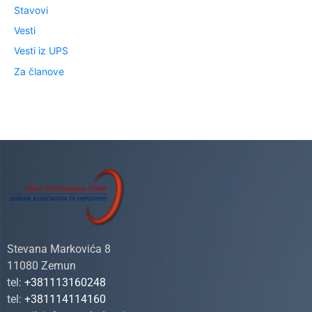
Stavovi
Vesti
Vesti iz UPS
Za članove
Stevana Markovića 8
11080 Zemun
tel:
+381113160248
tel:
+381114114160