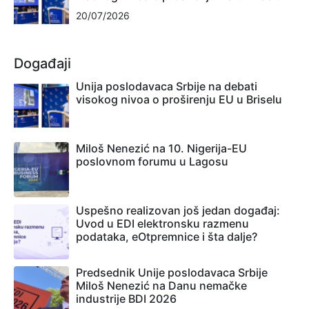
20/07/2026
Događaji
Unija poslodavaca Srbije na debati
visokog nivoa o proširenju EU u Briselu
Miloš Nenezić na 10. Nigerija-EU
poslovnom forumu u Lagosu
Uspešno realizovan još jedan događaj:
Uvod u EDI elektronsku razmenu
podataka, eOtpremnice i šta dalje?
Predsednik Unije poslodavaca Srbije
Miloš Nenezić na Danu nemačke
industrije BDI 2026