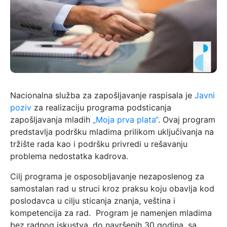
Nacionalna služba za zapošljavanje raspisala je
Javni
poziv
za realizaciju programa podsticanja
zapošljavanja mladih
„Moja prva plata“
. Ovaj program
predstavlja podršku mladima prilikom uključivanja na
tržište rada kao i podršku privredi u rešavanju
problema nedostatka kadrova.
Cilj programa je osposobljavanje nezaposlenog za
samostalan rad u struci kroz praksu koju obavlja kod
poslodavca u cilju sticanja znanja, veština i
kompetencija za rad. Program je namenjen mladima
bez radnog iskustva, do navršenih 30 godina, sa