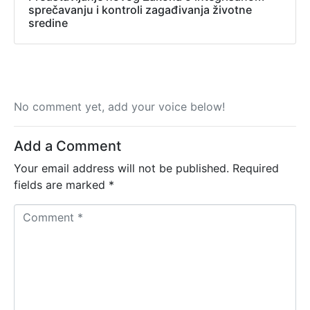
sprečavanju i kontroli zagađivanja životne
sredine
No comment yet, add your voice below!
Add a Comment
Your email address will not be published.
Required
fields are marked
*
C
o
m
m
e
n