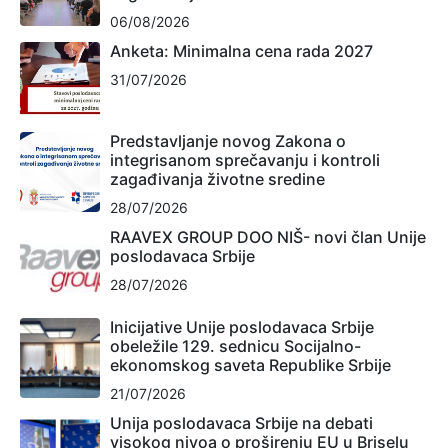
06/08/2026
Anketa: Minimalna cena rada 2027
31/07/2026
Predstavljanje novog Zakona o
integrisanom sprečavanju i kontroli
zagađivanja životne sredine
28/07/2026
RAAVEX GROUP DOO NIŠ- novi član Unije
poslodavaca Srbije
28/07/2026
Inicijative Unije poslodavaca Srbije
obeležile 129. sednicu Socijalno-
ekonomskog saveta Republike Srbije
21/07/2026
Unija poslodavaca Srbije na debati
visokog nivoa o proširenju EU u Briselu