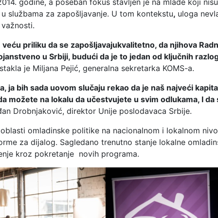
4. godine, a poseban fokus stavljen je na mlade koji nisu
ni u službama za zapošljavanje. U tom kontekstu
,
uloga nevl
 važnosti.
 veću priliku da se zapošljavajukvalitetno, da njihova Rad
anstveno u Srbiji, budući da je to jedan od ključnih razlo
istakla je Miljana Pejić, generalna sekretarka KOMS-a.
a, ja bih sada uovom slučaju rekao da je naš najveći kapita
da možete na lokalu da učestvujete u svim odlukama, I da
rđan Drobnjaković, direktor Unije poslodavaca Srbije.
 u oblasti omladinske politike na nacionalnom i lokalnom niv
tforme za dijalog. Sagledano trenutno stanje lokalne omladi
đenje kroz pokretanje novih programa.