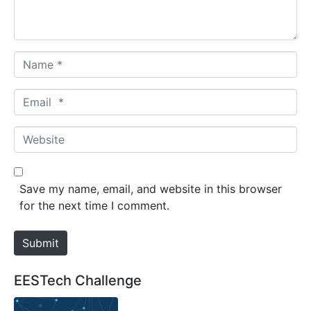
t
*
N
a
m
E
e
m
*
a
W
i
e
l
b
*
s
Save my name, email, and website in this browser
i
for the next time I comment.
t
e
Submit
EESTech Challenge