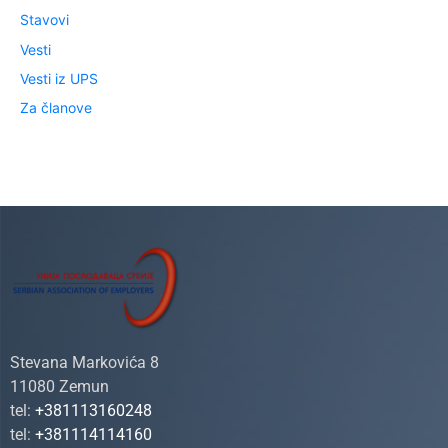
Stavovi
Vesti
Vesti iz UPS
Za članove
Stevana Markovića 8
11080 Zemun
tel:
+381113160248
tel:
+381114114160