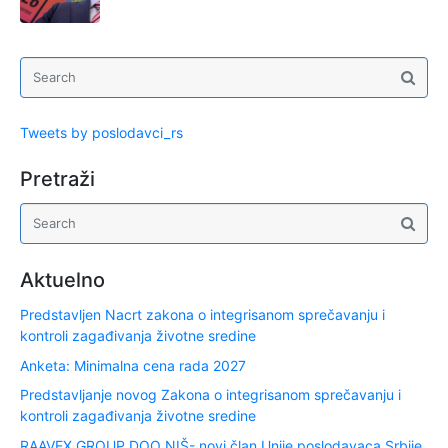
Tweets by poslodavci_rs
Pretraži
Aktuelno
Predstavljen Nacrt zakona o integrisanom sprečavanju i
kontroli zagađivanja životne sredine
Anketa: Minimalna cena rada 2027
Predstavljanje novog Zakona o integrisanom sprečavanju i
kontroli zagađivanja životne sredine
RAAVEX GROUP DOO NIŠ- novi član Unije poslodavaca Srbije