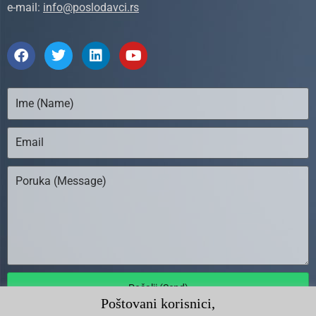
e-mail:
info@poslodavci.rs
Pošalji (Send)
Poštovani korisnici,