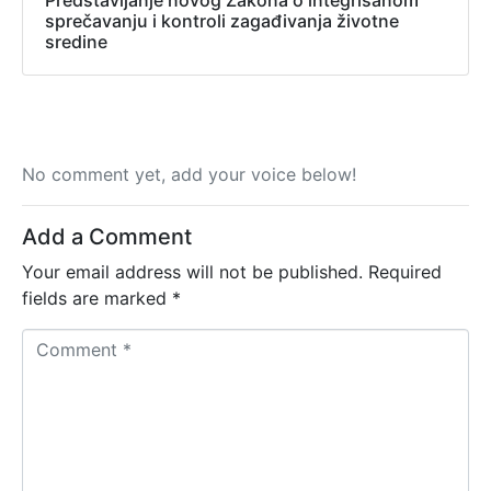
Predstavljanje novog Zakona o integrisanom
sprečavanju i kontroli zagađivanja životne
sredine
No comment yet, add your voice below!
Add a Comment
Your email address will not be published.
Required
fields are marked
*
C
o
m
m
e
n