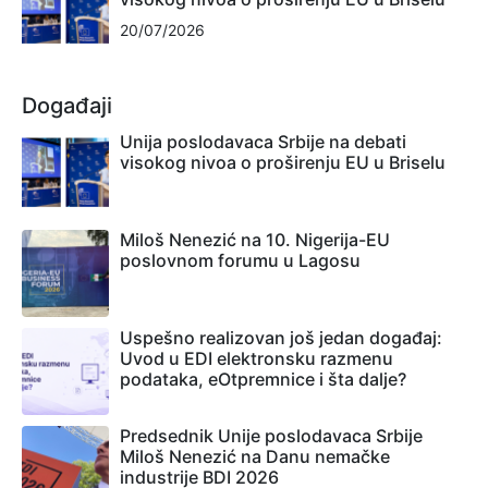
20/07/2026
Događaji
Unija poslodavaca Srbije na debati
visokog nivoa o proširenju EU u Briselu
Miloš Nenezić na 10. Nigerija-EU
poslovnom forumu u Lagosu
Uspešno realizovan još jedan događaj:
Uvod u EDI elektronsku razmenu
podataka, eOtpremnice i šta dalje?
Predsednik Unije poslodavaca Srbije
Miloš Nenezić na Danu nemačke
industrije BDI 2026