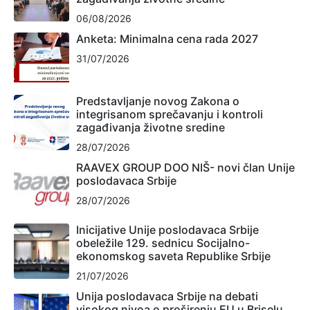
06/08/2026
Anketa: Minimalna cena rada 2027
31/07/2026
Predstavljanje novog Zakona o
integrisanom sprečavanju i kontroli
zagađivanja životne sredine
28/07/2026
RAAVEX GROUP DOO NIŠ- novi član Unije
poslodavaca Srbije
28/07/2026
Inicijative Unije poslodavaca Srbije
obeležile 129. sednicu Socijalno-
ekonomskog saveta Republike Srbije
21/07/2026
Unija poslodavaca Srbije na debati
visokog nivoa o proširenju EU u Briselu