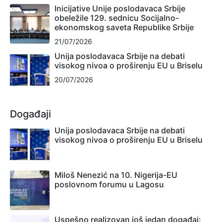
Inicijative Unije poslodavaca Srbije
obeležile 129. sednicu Socijalno-
ekonomskog saveta Republike Srbije
21/07/2026
Unija poslodavaca Srbije na debati
visokog nivoa o proširenju EU u Briselu
20/07/2026
Događaji
Unija poslodavaca Srbije na debati
visokog nivoa o proširenju EU u Briselu
Miloš Nenezić na 10. Nigerija-EU
poslovnom forumu u Lagosu
Uspešno realizovan još jedan događaj: