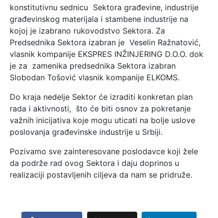
konstitutivnu sednicu Sektora građevine, industrije
građevinskog materijala i stambene industrije na
kojoj je izabrano rukovodstvo Sektora. Za
Predsednika Sektora izabran je Veselin Ražnatović,
vlasnik kompanije EKSPRES INŽINJERING D.O.O. dok
je za zamenika predsednika Sektora izabran
Slobodan Tošović vlasnik kompanije ELKOMS.
Do kraja nedelje Sektor će izraditi konkretan plan
rada i aktivnosti, što će biti osnov za pokretanje
važnih inicijativa koje mogu uticati na bolje uslove
poslovanja građevinske industrije u Srbiji.
Pozivamo sve zainteresovane poslodavce koji žele
da podrže rad ovog Sektora i daju doprinos u
realizaciji postavljenih ciljeva da nam se pridruže.