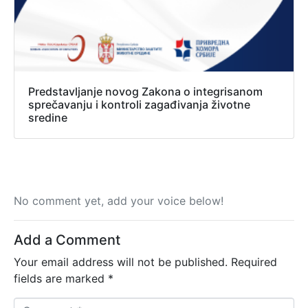
Predstavljanje novog Zakona o integrisanom
sprečavanju i kontroli zagađivanja životne
sredine
No comment yet, add your voice below!
Add a Comment
Your email address will not be published.
Required
fields are marked
*
C