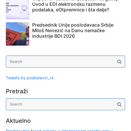
Uvod u EDI elektronsku razmenu
podataka, eOtpremnice i šta dalje?
Predsednik Unije poslodavaca Srbije
Miloš Nenezić na Danu nemačke
industrije BDI 2026
Tweets by poslodavci_rs
Pretraži
Aktuelno
Predstavljen Nacrt zakona o integrisanom sprečavanju i