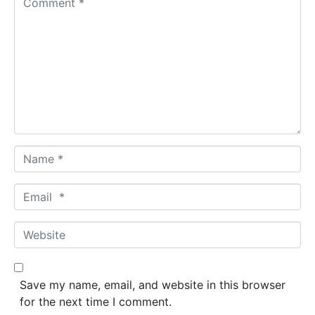
o
m
m
e
n
t
*
N
a
m
E
e
m
*
a
W
i
e
l
b
*
s
Save my name, email, and website in this browser
i
for the next time I comment.
t