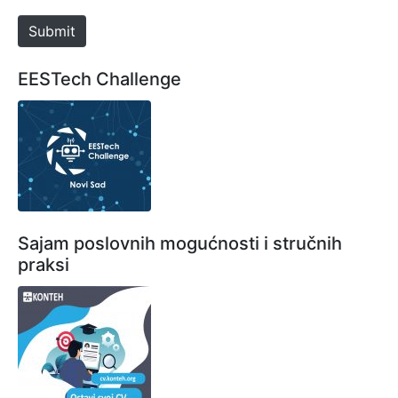
e
Submit
EESTech Challenge
Sajam poslovnih mogućnosti i stručnih
praksi