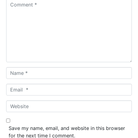
C
o
m
m
e
n
t
*
N
a
m
E
e
m
*
a
W
i
e
l
b
*
s
Save my name, email, and website in this browser
i
for the next time I comment.