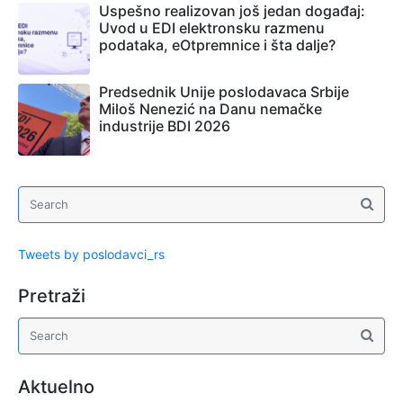
Uspešno realizovan još jedan događaj:
Uvod u EDI elektronsku razmenu
podataka, eOtpremnice i šta dalje?
Predsednik Unije poslodavaca Srbije
Miloš Nenezić na Danu nemačke
industrije BDI 2026
Tweets by poslodavci_rs
Pretraži
Aktuelno