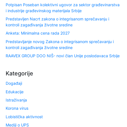
Potpisan Poseban kolektivni ugovor za sektor građevinarstva
i industrije građevinskog materijala Srbije
Predstavljen Nacrt zakona o integrisanom sprečavanju i
kontroli zagađivanja životne sredine
Anketa: Minimalna cena rada 2027
Predstavljanje novog Zakona o integrisanom sprečavanju i
kontroli zagađivanja životne sredine
RAAVEX GROUP DOO NIŠ- novi član Unije poslodavaca Srbije
Kategorije
Događaji
Edukacije
Istraživanja
Korona virus
Lobistička aktivnost
Mediji o UPS