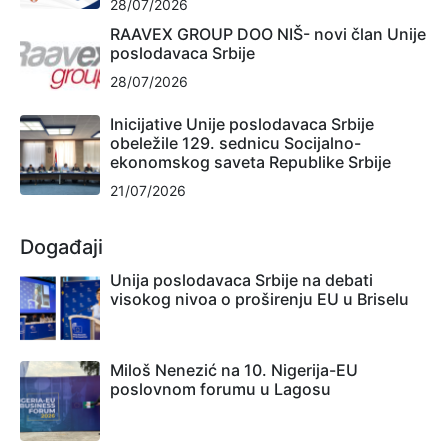
28/07/2026
RAAVEX GROUP DOO NIŠ- novi član Unije
poslodavaca Srbije
28/07/2026
Inicijative Unije poslodavaca Srbije
obeležile 129. sednicu Socijalno-
ekonomskog saveta Republike Srbije
21/07/2026
Događaji
Unija poslodavaca Srbije na debati
visokog nivoa o proširenju EU u Briselu
Miloš Nenezić na 10. Nigerija-EU
poslovnom forumu u Lagosu