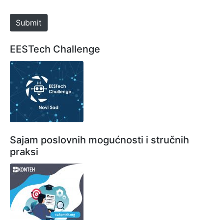
t
e
Submit
EESTech Challenge
Sajam poslovnih mogućnosti i stručnih
praksi