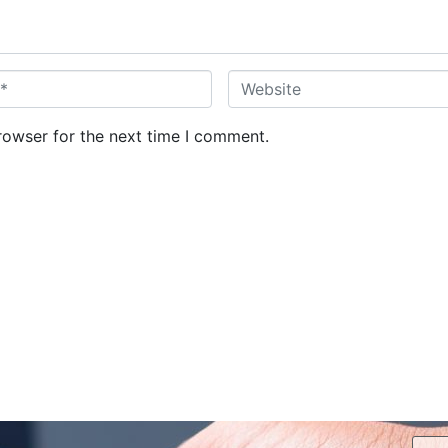
W
e
b
rowser for the next time I comment.
s
i
t
e