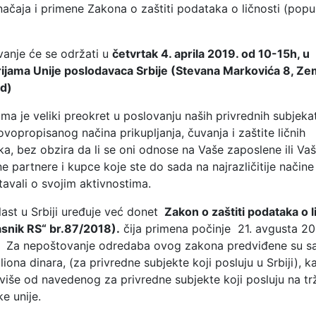
ačaja i primene Zakona o zaštiti podataka o ličnosti (popu
anje će se održati u
četvrtak 4. aprila 2019. od 10-15h, u
ijama Unije poslodavaca Srbije (Stevana Markovića 8, Ze
d)
ma je veliki preokret u poslovanju naših privrednih subjeka
vopropisanog načina prikupljanja, čuvanja i zaštite ličnih
a, bez obzira da li se oni odnose na Vaše zaposlene ili Va
e partnere i kupce koje ste do sada na najrazličitije načine
avali o svojim aktivnostima.
ast u Srbiji uređuje već donet
Zakon o zaštiti podataka o l
lasnik RS“ br.87/2018).
čija primena počinje 21. avgusta 20
. Za nepoštovanje odredaba ovog zakona predviđene su sa
liona dinara, (za privredne subjekte koji posluju u Srbiji), ka
više od navedenog za privredne subjekte koji posluju na tr
e unije.