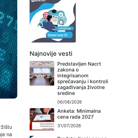
Najnovije vesti
Predstavljen Nacrt
zakona o
integrisanom
sprečavanju i kontroli
zagađivanja životne
sredine
06/08/2026
Anketa: Minimalna
cena rada 2027
31/07/2026
ržištu
nje na