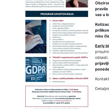
Obzirom
pravila
vas u 
Kotizac
priliko
nisu čl
Early b
prisutn
oblasti
prijavlj
ponedel
Kontakt
Detaljn