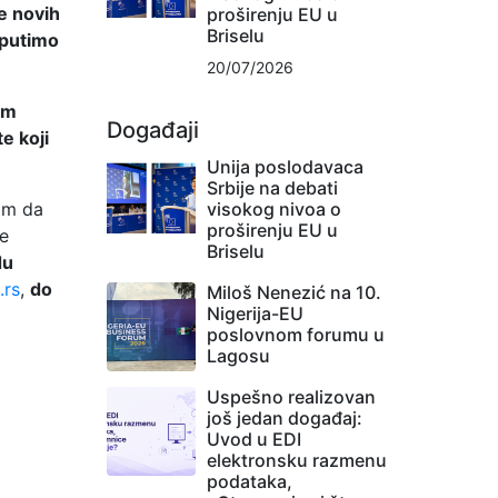
e novih
proširenju EU u
Briselu
uputimo
20/07/2026
om
Događaji
e koji
Unija poslodavaca
Srbije na debati
jom da
visokog nivoa o
proširenju EU u
ve
Briselu
du
.rs
,
do
Miloš Nenezić na 10.
Nigerija-EU
poslovnom forumu u
Lagosu
Uspešno realizovan
još jedan događaj:
Uvod u EDI
elektronsku razmenu
podataka,