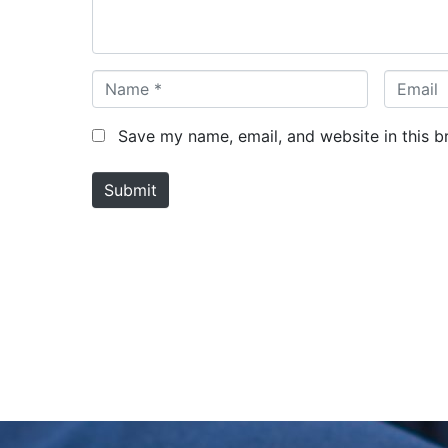
t
*
N
E
a
m
m
a
Save my name, email, and website in this b
e
i
*
l
Submit
*