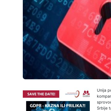
Unija p
kompa
sprovođ
Srbije 