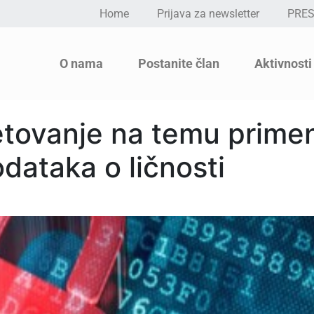
Home
Prijava za newsletter
PRE
O nama
Postanite član
Aktivnosti
tovanje na temu prime
odataka o ličnosti