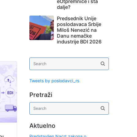
eOtpremnice i šta
dalje?
Predsednik Unije
poslodavaca Srbije
Miloš Nenezić na
Danu nemačke
industrije BDI 2026
Tweets by poslodavci_rs
Pretraži
Aktuelno
Predstavljen Nacrt zakona o