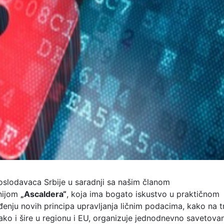
oslodavaca Srbije u saradnji sa našim članom
nijom
„Ascaldera“
, koja ima bogato iskustvo u praktičnom
enju novih principa upravljanja ličnim podacima, kako na t
tako i šire u regionu i EU, organizuje jednodnevno savetova