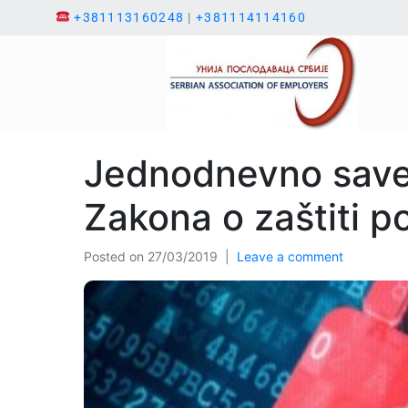
+381113160248
|
+381114114160
Jednodnevno save
Zakona o zaštiti p
Posted on
27/03/2019
Leave a comment