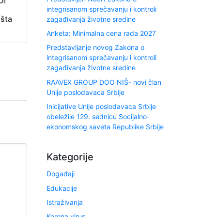
DI
integrisanom sprečavanju i kontroli
 šta
zagađivanja životne sredine
Anketa: Minimalna cena rada 2027
Predstavljanje novog Zakona o
integrisanom sprečavanju i kontroli
zagađivanja životne sredine
RAAVEX GROUP DOO NIŠ- novi član
Unije poslodavaca Srbije
Inicijative Unije poslodavaca Srbije
obeležile 129. sednicu Socijalno-
ekonomskog saveta Republike Srbije
Kategorije
Događaji
Edukacije
Istraživanja
Korona virus