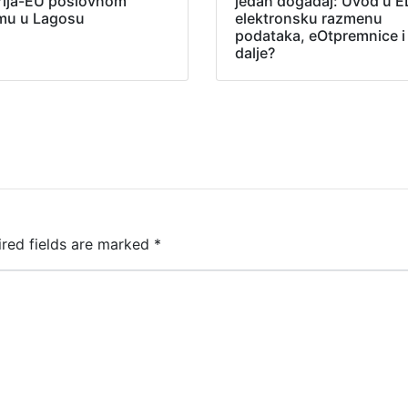
rija-EU poslovnom
jedan događaj: Uvod u E
mu u Lagosu
elektronsku razmenu
podataka, eOtpremnice i
dalje?
ired fields are marked
*