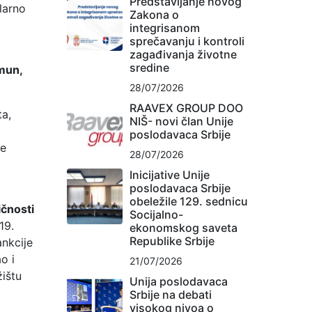
Predstavljanje novog
larno
Zakona o
integrisanom
sprečavanju i kontroli
zagađivanja životne
sredine
mun,
28/07/2026
RAAVEX GROUP DOO
ta,
NIŠ- novi član Unije
poslodavaca Srbije
še
28/07/2026
Inicijative Unije
poslodavaca Srbije
obeležile 129. sednicu
ičnosti
Socijalno-
19.
ekonomskog saveta
Republike Srbije
nkcije
o i
21/07/2026
žištu
Unija poslodavaca
Srbije na debati
visokog nivoa o