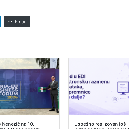
Email
š Nenezić na 10.
Uspešno realizovan još