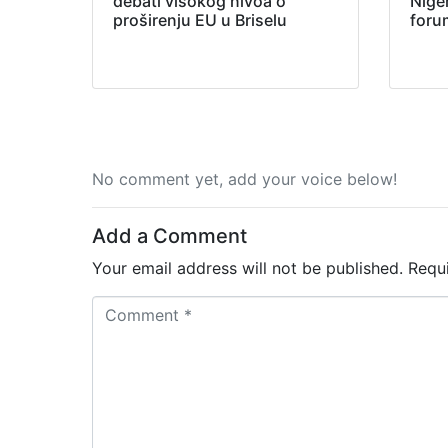
debati visokog nivoa o
Nige
proširenju EU u Briselu
foru
No comment yet, add your voice below!
Add a Comment
Your email address will not be published.
Requ
C
o
m
m
e
n