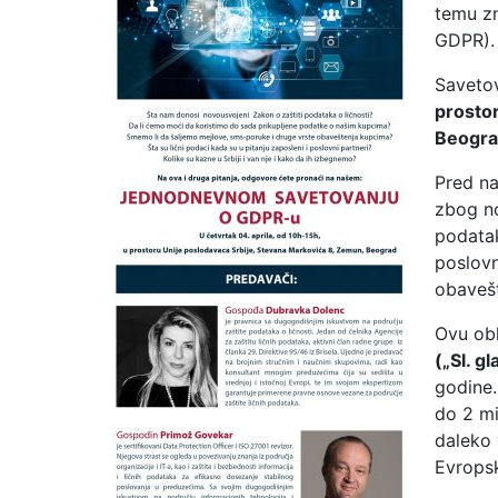
temu zn
GDPR).
Savetov
prostor
Beogra
Pred na
zbog no
podatak
poslovn
obavešt
Ovu obl
(„Sl. g
godine
do 2 mi
daleko 
Evropsk