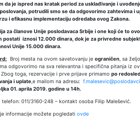
 da je ispred nas kratak period za usklađivanje i uvođenj
 poslovanja, potrudili smo se da odgovorimo zahtevima i 
brzu i efikasnu implementaciju odredaba ovog Zakona.
ija za članove Unije poslodavaca Srbije i one koji će to ov
m postati iznosi 12.000 dinara, dok je za privredne subjekt
anovi Unije 15.000 dinara.
ird:
Broj mesta na ovom savetovanju je
ograničen
, sa žel
ima odgovorimo na sva relevantna i specifična pitanja iz o
. Zbog toga, rezervacije i prve prijave primamo
po redosle
ivanja i uplate
,e mailom na adresu:
f.malesevic@poslodavci
jka 01. aprila 2019. godine u 14h.
 telefon: 011/3160-248 – kontakt osoba Filip Malešević.
ije informacije možete pogledati
ovde