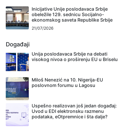
Inicijative Unije poslodavaca Srbije
obeležile 129. sednicu Socijalno-
ekonomskog saveta Republike Srbije
21/07/2026
Događaji
Unija poslodavaca Srbije na debati
visokog nivoa o proširenju EU u Briselu
Miloš Nenezić na 10. Nigerija-EU
poslovnom forumu u Lagosu
Uspešno realizovan još jedan događaj:
Uvod u EDI elektronsku razmenu
podataka, eOtpremnice i šta dalje?