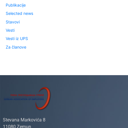
Publikacije
Selected news
Stavovi
Vesti
Vesti iz UPS
Za članove
Stevana Markovića 8
11080 Zemun