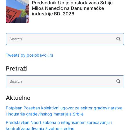
Predsednik Unije poslodavaca Srbije
Miloš Nenezić na Danu nemačke
industrije BDI 2026
Tweets by poslodavci_rs
Pretraži
Aktuelno
Potpisan Poseban kolektivni ugovor za sektor građevinarstva
i industrije građevinskog materijala Srbije
Predstavljen Nacrt zakona o integrisanom sprečavanju i
kontroli zagađivanja životne sredine