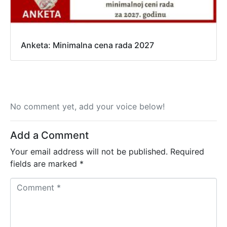
Anketa: Minimalna cena rada 2027
No comment yet, add your voice below!
Add a Comment
Your email address will not be published.
Required
fields are marked
*
C
o
m
m