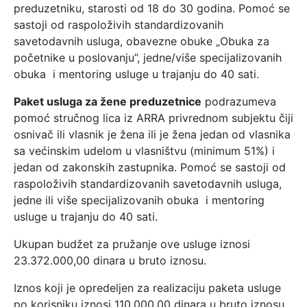
preduzetniku, starosti od 18 do 30 godina. Pomoć se
sastoji od raspoloživih standardizovanih
savetodavnih usluga, obavezne obuke „Obuka za
početnike u poslovanju”, jedne/više specijalizovanih
obuka i mentoring usluge u trajanju do 40 sati.
Paket usluga za žene preduzetnice
podrazumeva
pomoć stručnog lica iz ARRA privrednom subjektu čiji
osnivač ili vlasnik je žena ili je žena jedan od vlasnika
sa većinskim udelom u vlasništvu (minimum 51%) i
jedan od zakonskih zastupnika. Pomoć se sastoji od
raspoloživih standardizovanih savetodavnih usluga,
jedne ili više specijalizovanih obuka i mentoring
usluge u trajanju do 40 sati.
Ukupan budžet za pružanje ove usluge iznosi
23.372.000,00 dinara u bruto iznosu.
Iznos koji je opredeljen za realizaciju paketa usluge
po korisniku iznosi 110.000,00 dinara u bruto iznosu,