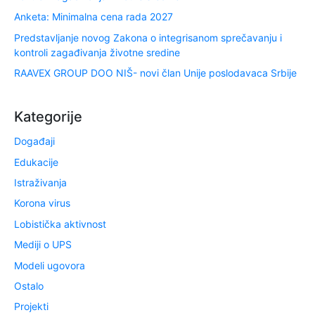
Anketa: Minimalna cena rada 2027
Predstavljanje novog Zakona o integrisanom sprečavanju i
kontroli zagađivanja životne sredine
RAAVEX GROUP DOO NIŠ- novi član Unije poslodavaca Srbije
Kategorije
Događaji
Edukacije
Istraživanja
Korona virus
Lobistička aktivnost
Mediji o UPS
Modeli ugovora
Ostalo
Projekti