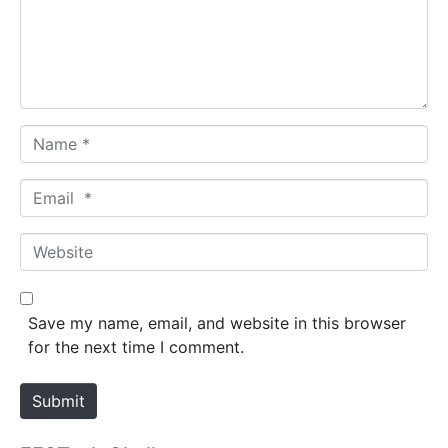
e
n
t
*
N
a
m
E
e
m
*
a
W
i
e
l
b
*
s
Save my name, email, and website in this browser
i
for the next time I comment.
t
e
Submit