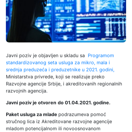
Javni poziv je objavljen u skladu sa
Programom
standardizovanog seta usluga za mikro, mala i
srednja preduzeća i preduzetnike u 2021. godini,
Ministarstva privrede, koji se realizuje preko
Razvojne agencije Srbije, i akreditovanih regionalnih
razvojnih agencija.
Javni poziv je otvoren
do 01.04.2021. godine.
Paket usluga za mlade
podrazumeva pomoć
stručnog lica iz Akreditovane razvojne agencije
mladom potencijalnom ili novoosnovanom