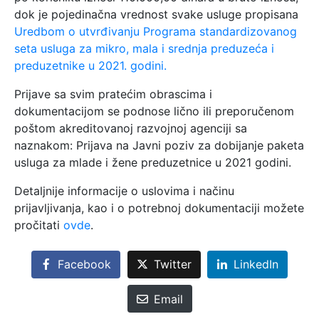
dok je pojedinačna vrednost svake usluge propisana
Uredbom o utvrđivanju Programa standardizovanog
seta usluga za mikro, mala i srednja preduzeća i
preduzetnike u 2021. godini.
Prijave sa svim pratećim obrascima i
dokumentacijom se podnose lično ili preporučenom
poštom akreditovanoj razvojnoj agenciji sa
naznakom: Prijava na Javni poziv za dobijanje paketa
usluga za mlade i žene preduzetnice u 2021 godini.
Detaljnije informacije o uslovima i načinu
prijavljivanja, kao i o potrebnoj dokumentaciji možete
pročitati
ovde
.
Facebook
Twitter
LinkedIn
Email