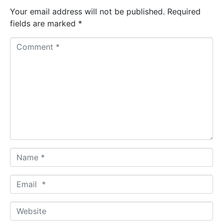
Your email address will not be published.
Required
fields are marked
*
C
o
m
m
e
n
t
*
N
a
m
E
e
m
*
a
W
i
e