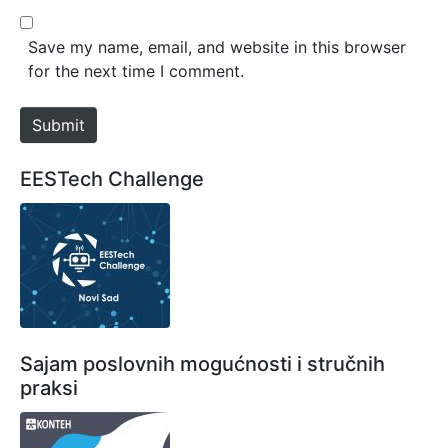
l
b
*
s
Save my name, email, and website in this browser
i
for the next time I comment.
t
e
Submit
EESTech Challenge
Sajam poslovnih mogućnosti i stručnih
praksi