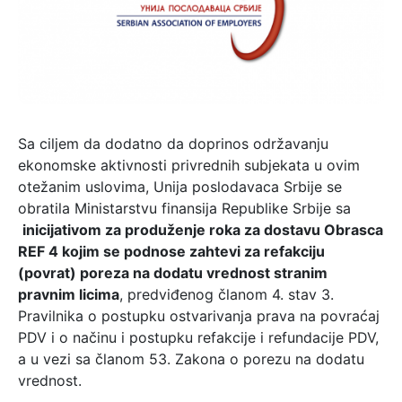
Sa ciljem da dodatno da doprinos održavanju
ekonomske aktivnosti privrednih subjekata u ovim
otežanim uslovima, Unija poslodavaca Srbije se
obratila Ministarstvu finansija Republike Srbije sa
i
nicijativ
om
za
produž
enje
rok
a
za dostavu Obrasca
REF 4 kojim se podnose zahtevi za refakciju
(povrat)
poreza na dodatu vrednost
stranim
pravnim licima
, predviđenog članom 4. stav 3.
Pravilnika o postupku ostvarivanja prava na povraćaj
PDV i o načinu i postupku refakcije i refundacije PDV,
a u vezi sa članom 53. Zakona o porezu na dodatu
vrednost.