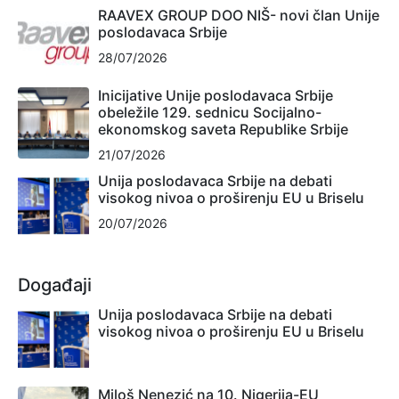
RAAVEX GROUP DOO NIŠ- novi član Unije
poslodavaca Srbije
28/07/2026
Inicijative Unije poslodavaca Srbije
obeležile 129. sednicu Socijalno-
ekonomskog saveta Republike Srbije
21/07/2026
Unija poslodavaca Srbije na debati
visokog nivoa o proširenju EU u Briselu
20/07/2026
Događaji
Unija poslodavaca Srbije na debati
visokog nivoa o proširenju EU u Briselu
Miloš Nenezić na 10. Nigerija-EU