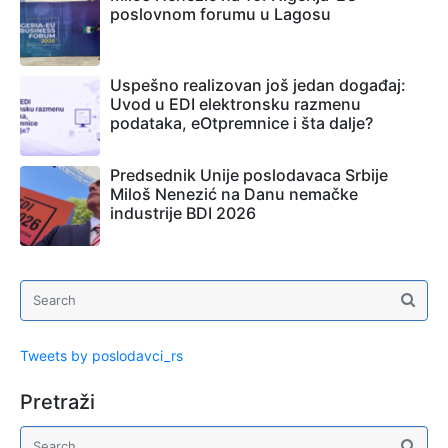
poslovnom forumu u Lagosu
Uspešno realizovan još jedan događaj:
Uvod u EDI elektronsku razmenu
podataka, eOtpremnice i šta dalje?
Predsednik Unije poslodavaca Srbije
Miloš Nenezić na Danu nemačke
industrije BDI 2026
Tweets by poslodavci_rs
Pretraži