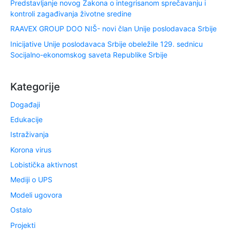
Predstavljanje novog Zakona o integrisanom sprečavanju i
kontroli zagađivanja životne sredine
RAAVEX GROUP DOO NIŠ- novi član Unije poslodavaca Srbije
Inicijative Unije poslodavaca Srbije obeležile 129. sednicu
Socijalno-ekonomskog saveta Republike Srbije
Kategorije
Događaji
Edukacije
Istraživanja
Korona virus
Lobistička aktivnost
Mediji o UPS
Modeli ugovora
Ostalo
Projekti