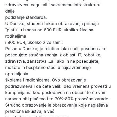
zdravstvenu negu, ali i savremenu infrastrukturu i
dalje
podizanje standarda.
U Danskoj studenti tokom obrazovanja primaju
“platu” u iznosu od 600 EUR, ukoliko žive sa
roditeljima
i 900 EUR, ukoliko žive sami.
Posao u Danskoj je relatino lako naći, posebno ako
posedujete stručna znanja iz oblasti IT, robotike,
zdravstva, zanatstva….a i ako ih ne posedujete,
možete ih besplatno steći u najsavremenije
opremljenim
školama i radionicama. Ovo obrazovanje
podrazumeva i da ćete veliki deo vremena provesti u
kompanijama kod poslodavca na obuci i to će vam
naravno biti plaćeno i to 70%-80% prosečne zarade.
Stručno obrazovanje je obrazovanje koje naglašava
praktična iskustva, a već