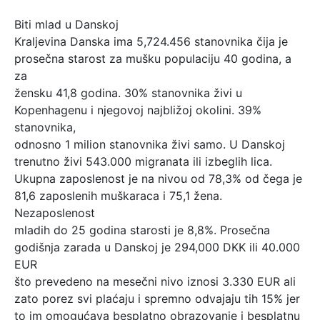
Biti mlad u Danskoj
Kraljevina Danska ima 5,724.456 stanovnika čija je
prosečna starost za mušku populaciju 40 godina, a
za
žensku 41,8 godina. 30% stanovnika živi u
Kopenhagenu i njegovoj najbližoj okolini. 39%
stanovnika,
odnosno 1 milion stanovnika živi samo. U Danskoj
trenutno živi 543.000 migranata ili izbeglih lica.
Ukupna zaposlenost je na nivou od 78,3% od čega je
81,6 zaposlenih muškaraca i 75,1 žena.
Nezaposlenost
mladih do 25 godina starosti je 8,8%. Prosečna
godišnja zarada u Danskoj je 294,000 DKK ili 40.000
EUR
što prevedeno na mesečni nivo iznosi 3.330 EUR ali
zato porez svi plaćaju i spremno odvajaju tih 15% jer
to im omogućava besplatno obrazovanje i besplatnu