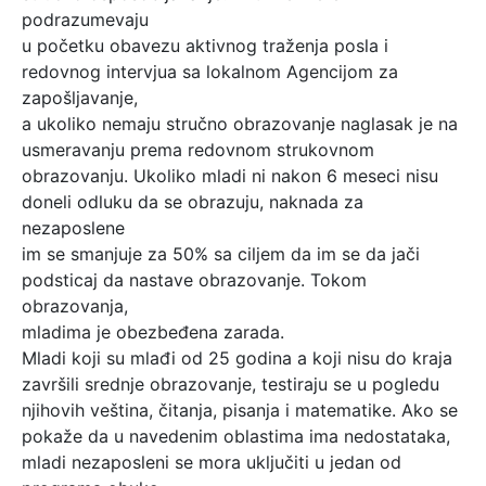
podrazumevaju
u početku obavezu aktivnog traženja posla i
redovnog intervjua sa lokalnom Agencijom za
zapošljavanje,
a ukoliko nemaju stručno obrazovanje naglasak je na
usmeravanju prema redovnom strukovnom
obrazovanju. Ukoliko mladi ni nakon 6 meseci nisu
doneli odluku da se obrazuju, naknada za
nezaposlene
im se smanjuje za 50% sa ciljem da im se da jači
podsticaj da nastave obrazovanje. Tokom
obrazovanja,
mladima je obezbeđena zarada.
Mladi koji su mlađi od 25 godina a koji nisu do kraja
završili srednje obrazovanje, testiraju se u pogledu
njihovih veština, čitanja, pisanja i matematike. Ako se
pokaže da u navedenim oblastima ima nedostataka,
mladi nezaposleni se mora uključiti u jedan od