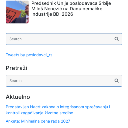
Predsednik Unije poslodavaca Srbije
Miloš Nenezić na Danu nemačke
industrije BDI 2026
Tweets by poslodavci_rs
Pretraži
Aktuelno
Predstavljen Nacrt zakona o integrisanom sprečavanju i
kontroli zagađivanja životne sredine
Anketa: Minimalna cena rada 2027