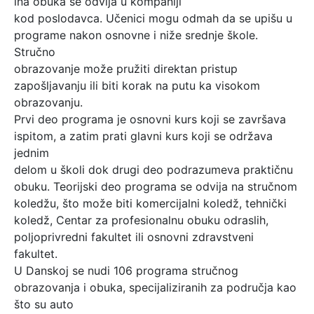
ina obuka se odvija u kompaniji
kod poslodavca. Učenici mogu odmah da se upišu u
programe nakon osnovne i niže srednje škole.
Stručno
obrazovanje može pružiti direktan pristup
zapošljavanju ili biti korak na putu ka visokom
obrazovanju.
Prvi deo programa je osnovni kurs koji se završava
ispitom, a zatim prati glavni kurs koji se održava
jednim
delom u školi dok drugi deo podrazumeva praktičnu
obuku. Teorijski deo programa se odvija na stručnom
koledžu, što može biti komercijalni koledž, tehnički
koledž, Centar za profesionalnu obuku odraslih,
poljoprivredni fakultet ili osnovni zdravstveni
fakultet.
U Danskoj se nudi 106 programa stručnog
obrazovanja i obuka, specijaliziranih za područja kao
što su auto