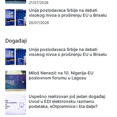
21/07/2026
Unija poslodavaca Srbije na debati
visokog nivoa o proširenju EU u Briselu
20/07/2026
Događaji
Unija poslodavaca Srbije na debati
visokog nivoa o proširenju EU u Briselu
Miloš Nenezić na 10. Nigerija-EU
poslovnom forumu u Lagosu
Uspešno realizovan još jedan događaj:
Uvod u EDI elektronsku razmenu
podataka, eOtpremnice i šta dalje?