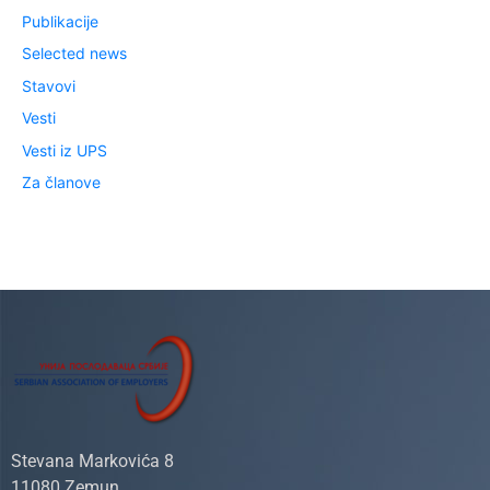
Publikacije
Selected news
Stavovi
Vesti
Vesti iz UPS
Za članove
Stevana Markovića 8
11080 Zemun