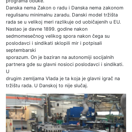
programa obuke.
Danska nema Zakon o radu i Danska nema zakonom
regulisanu minimalnu zaradu. Danski model tržišta
rada se u velikoj meri razlikuje od uobičajenih u EU.
Nastao je davne 1899. godine nakon
sedmomesečnog velikog spora nakon čega su
poslodavci i sindikati sklopili mir i potpisali
septembarski
sporazum. On je baziran na autonomiji socijalnih
partnera gde su glavni nosioci poslodavci i sindikati.
U
drugim zemljama Vlada je ta koja je glavni igrač na
tržištu rada. U Danskoj to nije slučaj.