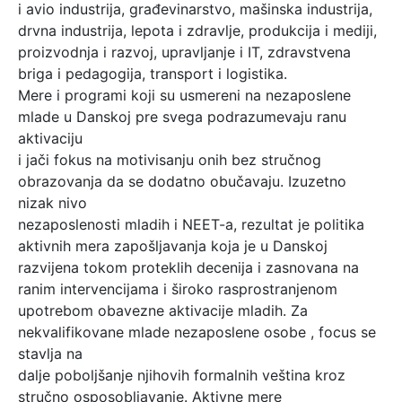
i avio industrija, građevinarstvo, mašinska industrija,
drvna industrija, lepota i zdravlje, produkcija i mediji,
proizvodnja i razvoj, upravljanje i IT, zdravstvena
briga i pedagogija, transport i logistika.
Mere i programi koji su usmereni na nezaposlene
mlade u Danskoj pre svega podrazumevaju ranu
aktivaciju
i jači fokus na motivisanju onih bez stručnog
obrazovanja da se dodatno obučavaju. Izuzetno
nizak nivo
nezaposlenosti mladih i NEET-a, rezultat je politika
aktivnih mera zapošljavanja koja je u Danskoj
razvijena tokom proteklih decenija i zasnovana na
ranim intervencijama i široko rasprostranjenom
upotrebom obavezne aktivacije mladih. Za
nekvalifikovane mlade nezaposlene osobe , focus se
stavlja na
dalje poboljšanje njihovih formalnih veština kroz
stručno osposobljavanje. Aktivne mere