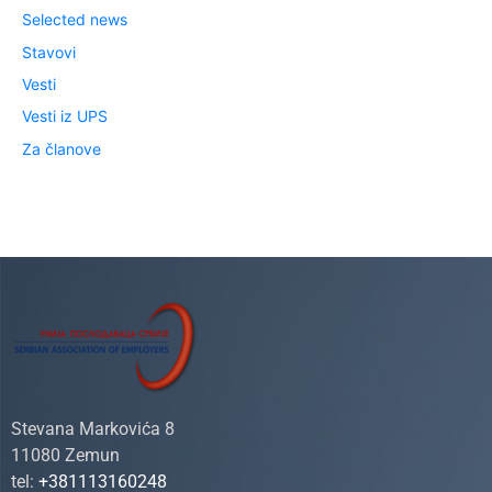
Selected news
Stavovi
Vesti
Vesti iz UPS
Za članove
Stevana Markovića 8
11080 Zemun
tel:
+381113160248