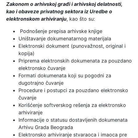
Zakonom o arhivskoj građi i arhivskoj delatnosti,
kao i obaveze privatnog sektora iz Uredbe o
elektronskom arhiviranju
, kao što su:
Podnošenje prepisa arhivske knjige
Uništavanje dokumenatarnog materijala
Elektronski dokument (punovažnost, original i
kopija)
Priprema elektronskih dokumenata za pouzdano
elektronsko čuvanje
Formati dokumenata koji su pogodni za
dugotrajno čuvanje
Procedure i postupci za pouzdano elektronsko
čuvanje
Korišćenje softverskog rešenja za elektronsko
arhiviranje
Informacije o statusu dostavljenih dokumenata
Arhivu Grada Beograda
Elektronsko arhiviranje stvaraoca i imaoca pre