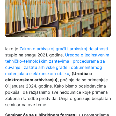
Iako je
Zakon o arhivskoj građi i arhivskoj delatnosti
stupio na snagu 2021. godine,
Uredba o jedinstvenim
tehničko-tehnološkim zahtevima i procedurama za
čuvanje i zaštitu arhivske građe i dokumentarnog
materijala u elektronskom obliku
,
(Uredba o
elektronskom arhiviranju)
, počinje da se primenjuje
01.januara 2024. godine. Kako bismo poslodavcima
pokušali da razjasnimo sve nedoumice koje primena
Zakona i Uredbe predviđa, Unija organizuje besplatan
seminar na ove teme.
Seminar će se u hibridnom formatu
, (u prostorijama