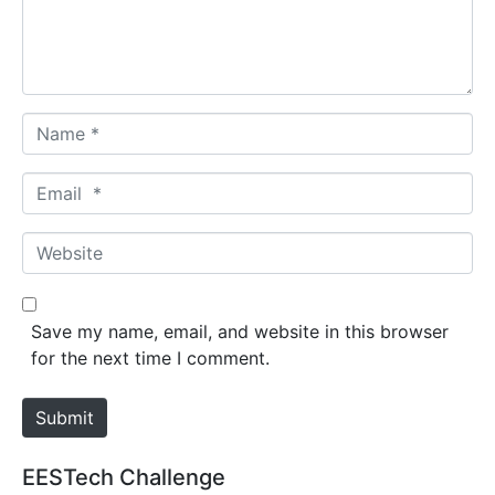
n
t
*
N
a
m
E
e
m
*
a
W
i
e
l
b
*
s
Save my name, email, and website in this browser
i
for the next time I comment.
t
e
Submit
EESTech Challenge