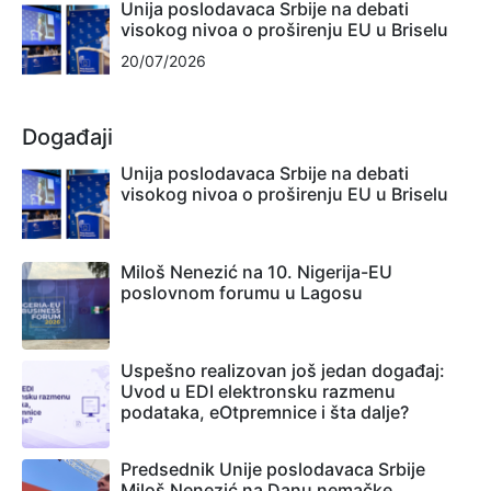
Unija poslodavaca Srbije na debati
visokog nivoa o proširenju EU u Briselu
20/07/2026
Događaji
Unija poslodavaca Srbije na debati
visokog nivoa o proširenju EU u Briselu
Miloš Nenezić na 10. Nigerija-EU
poslovnom forumu u Lagosu
Uspešno realizovan još jedan događaj:
Uvod u EDI elektronsku razmenu
podataka, eOtpremnice i šta dalje?
Predsednik Unije poslodavaca Srbije
Miloš Nenezić na Danu nemačke