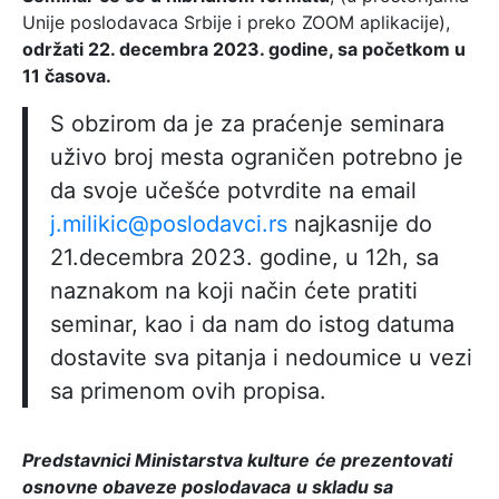
Unije poslodavaca Srbije i preko ZOOM aplikacije),
održati 22. decembra 2023. godine, sa početkom u
11 časova.
S obzirom da je za praćenje seminara
uživo broj mesta ograničen potrebno je
da svoje učešće potvrdite na email
j.milikic@poslodavci.rs
najkasnije do
21.decembra 2023. godine, u 12h, sa
naznakom na koji način ćete pratiti
seminar, kao i da nam do istog datuma
dostavite sva pitanja i nedoumice u vezi
sa primenom ovih propisa.
Predstavnici Ministarstva kulture
će prezentovati
osnovne obaveze poslodavaca
u skladu sa