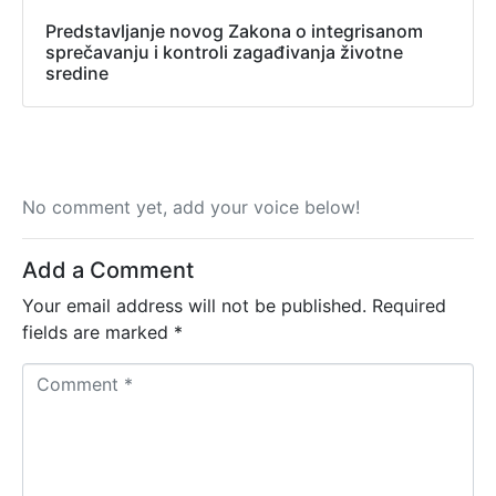
Predstavljanje novog Zakona o integrisanom
sprečavanju i kontroli zagađivanja životne
sredine
No comment yet, add your voice below!
Add a Comment
Your email address will not be published.
Required
fields are marked
*
C
o
m
m
e