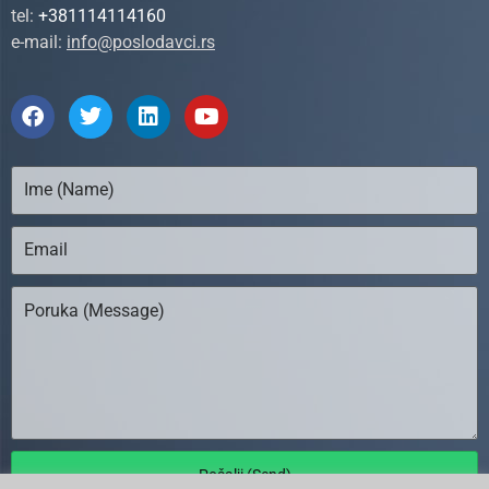
tel:
+381114114160
e-mail:
info@poslodavci.rs
Pošalji (Send)