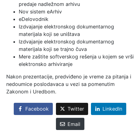
predaje nadležnom arhivu
Nov sistem eArhiv
eDelovodnik
Izdvajanje elektronskog dokumentarnog
materijala koji se uništava
Izdvajanje elektronskog dokumentarnog
materijala koji se trajno čuva
Mere zaštite softverskog rešenja u kojem se vrši
elektronsko arhiviranje
Nakon prezentacije, predviđeno je vreme za pitanja i
nedoumice poslodavaca u vezi sa pomenutim
Zakonom i Uredbom.
Facebook
Twitter
LinkedIn
Email