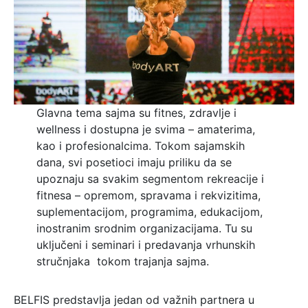
Glavna tema sajma su fitnes, zdravlje i
wellness i dostupna je svima – amaterima,
kao i profesionalcima. Tokom sajamskih
dana, svi posetioci imaju priliku da se
upoznaju sa svakim segmentom rekreacije i
fitnesa – opremom, spravama i rekvizitima,
suplementacijom, programima, edukacijom,
inostranim srodnim organizacijama. Tu su
uključeni i seminari i predavanja vrhunskih
stručnjaka tokom trajanja sajma.
BELFIS predstavlja jedan od važnih partnera u