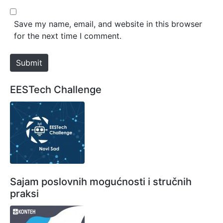
l
b
*
s
Save my name, email, and website in this browser
i
for the next time I comment.
t
e
Submit
EESTech Challenge
Sajam poslovnih mogućnosti i stručnih
praksi