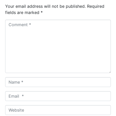
Your email address will not be published.
Required
fields are marked
*
C
o
m
m
e
n
t
*
N
a
m
E
e
m
*
a
W
i
e