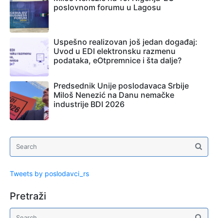
poslovnom forumu u Lagosu
Uspešno realizovan još jedan događaj:
Uvod u EDI elektronsku razmenu
podataka, eOtpremnice i šta dalje?
Predsednik Unije poslodavaca Srbije
Miloš Nenezić na Danu nemačke
industrije BDI 2026
Tweets by poslodavci_rs
Pretraži