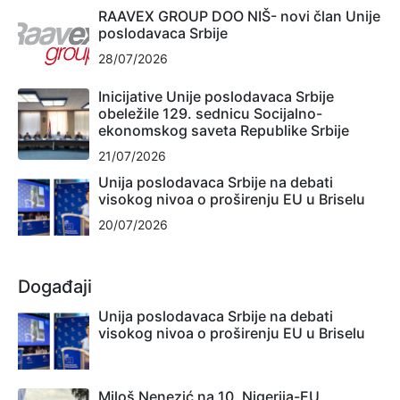
RAAVEX GROUP DOO NIŠ- novi član Unije
poslodavaca Srbije
28/07/2026
Inicijative Unije poslodavaca Srbije
obeležile 129. sednicu Socijalno-
ekonomskog saveta Republike Srbije
21/07/2026
Unija poslodavaca Srbije na debati
visokog nivoa o proširenju EU u Briselu
20/07/2026
Događaji
Unija poslodavaca Srbije na debati
visokog nivoa o proširenju EU u Briselu
Miloš Nenezić na 10. Nigerija-EU