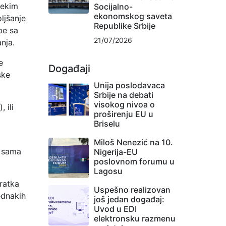
nekim
Socijalno-
ekonomskog saveta
ljšanje
Republike Srbije
be sa
21/07/2026
nja.
e
Događaji
ske
Unija poslodavaca
Srbije na debati
visokog nivoa o
 ili
proširenju EU u
Briselu
Miloš Nenezić na 10.
a sama
Nigerija-EU
poslovnom forumu u
Lagosu
vratka
Uspešno realizovan
ednakih
još jedan događaj:
Uvod u EDI
elektronsku razmenu