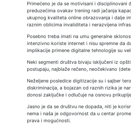
Primećeno je da se motivisani i disciplinovani 
preduzećima ovakav trening radi jačanja kapaci
ukupnog kvaliteta online obrazovanja i dalje i
raznim oblicima invaliditeta i nerazvijena infra
Posebno treba imati na umu generalne sklonosti
intenzivno koriste internet i nisu spremne da 
implikacije primene digitalne tehnologije su vel
Neki segmenti društva bivaju isključeni iz opšti
postupaju, najblaže rečeno, neočekivano (dete tu
Neželjene posledice digitizacije su i sajber tero
diskriminacija, a bojazan od raznih rizika je n
donosi zaključke i odlučuje na osnovu prikuplje
Jasno je da se društvu ne dopada, niti je koris
nema i naša je odgovornost da u centar promena
prava i mogućnosti.