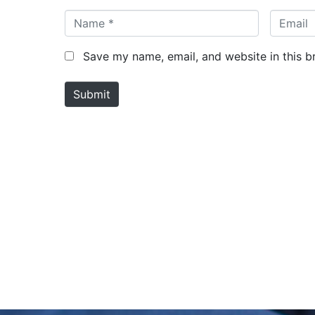
N
E
a
m
m
a
Save my name, email, and website in this b
e
i
*
l
Submit
*