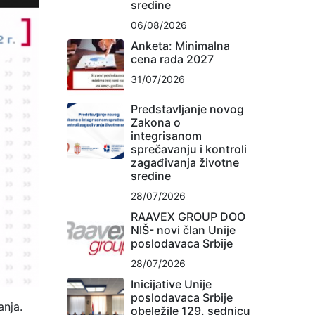
sredine
06/08/2026
Anketa: Minimalna
cena rada 2027
31/07/2026
Predstavljanje novog
Zakona o
integrisanom
sprečavanju i kontroli
zagađivanja životne
sredine
28/07/2026
RAAVEX GROUP DOO
NIŠ- novi član Unije
poslodavaca Srbije
28/07/2026
Inicijative Unije
poslodavaca Srbije
anja.
obeležile 129. sednicu