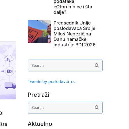
podataka,
eOtpremnice i šta
dalje?
Predsednik Unije
poslodavaca Srbije
Miloš Nenezić na
Danu nemačke
industrije BDI 2026
Tweets by poslodavci_rs
Pretraži
DI
Aktuelno
 šta