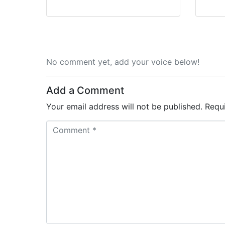
No comment yet, add your voice below!
Add a Comment
Your email address will not be published.
Requ
C
o
m
m
e
n
t
*