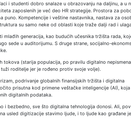
đaci i studenti dobro snalaze u obrazovanju na daljinu, a u 
teta zaposlenih je već deo HR strategije. Prostora za pobo
ma puno. Kompetencije i veštine nastavnika, nastava za oso
struktura su samo neke od oblasti koje traže dalji rad i ulaga
 mlađih generacija, kao budućih učesnika tržišta rada, koj
dugo sede u auditorijumu. S druge strane, socijalno-ekonom
ike.
h tokova (starija populacija, po pravilu digitalno nepismena),
ži roditelje jer je rođeno protiv svoje volje).
rizam, podrivanje globalnih finansijskih tržišta i digitalna
aročito prisutna kod primene veštačke inteligencije (AI), koj
nih digitalnih podataka.
no i bezbedno, sve što digitalna tehnologija donosi. Ali, po
 usled digitizacije stavimo ljude, i to ljude kao građane j