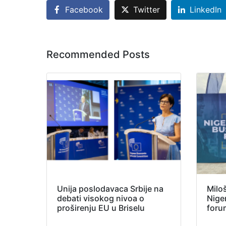
Facebook
Twitter
LinkedIn
Recommended Posts
Unija poslodavaca Srbije na
Milo
debati visokog nivoa o
Nige
proširenju EU u Briselu
foru