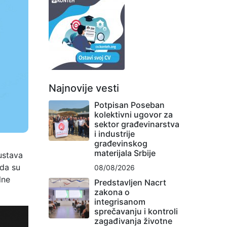
Najnovije vesti
Potpisan Poseban
kolektivni ugovor za
sektor građevinarstva
i industrije
građevinskog
materijala Srbije
ustava
 da su
08/08/2026
lne
Predstavljen Nacrt
zakona o
integrisanom
sprečavanju i kontroli
zagađivanja životne