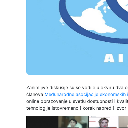
Zanimljive diskusije su se vodile u okviru dva
članova
Međunarodne asocijacije ekonomskih i s
online obrazovanje u svetlu dostupnosti i kvali
tehnologije istovremeno i korak napred i izvor