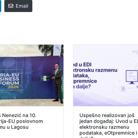
Email
š Nenezić na 10.
Uspešno realizovan još
rija-EU poslovnom
jedan događaj: Uvod u E
mu u Lagosu
elektronsku razmenu
podataka, eOtpremnice i