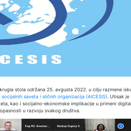
 okrugla stola održana 25. avgusta 2022. u cilju razmene isk
ocijalnih saveta i sličnih organizacija (AICESIS)
. Utisak je
teta, kao i socijalno-ekonomske implikacije u primeni digita
 opasnosti u razvoju svakog društva.