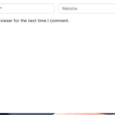
W
e
b
rowser for the next time I comment.
s
i
t
e