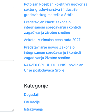
Potpisan Poseban kolektivni ugovor za
sektor građevinarstva i industrije
građevinskog materijala Srbije
Predstavljen Nacrt zakona o
integrisanom sprečavanju i kontroli
zagađivanja životne sredine
Anketa: Minimalna cena rada 2027
Predstavljanje novog Zakona o
integrisanom sprečavanju i kontroli
zagađivanja životne sredine
RAAVEX GROUP DOO NIŠ- novi član
Unije poslodavaca Srbije
Kategorije
Događaji
Edukacije
Istraživanja