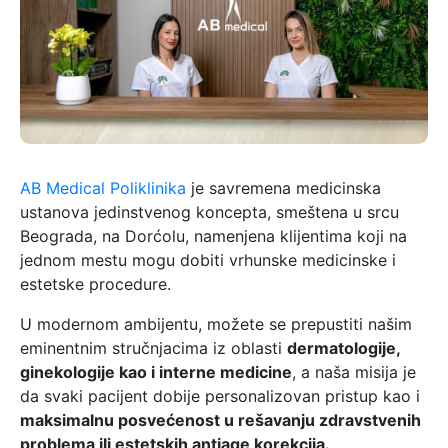
AB Medical Poliklinika
je savremena medicinska
ustanova jedinstvenog koncepta, smeštena u srcu
Beograda, na Dorćolu, namenjena klijentima koji na
jednom mestu mogu dobiti vrhunske medicinske i
estetske procedure.
U modernom ambijentu, možete se prepustiti našim
eminentnim stručnjacima iz oblasti
dermatologije,
ginekologije kao i interne medicine
, a naša misija je
da svaki pacijent dobije personalizovan pristup kao i
maksimalnu posvećenost u rešavanju zdravstvenih
problema ili estetskih antiage korekcija.