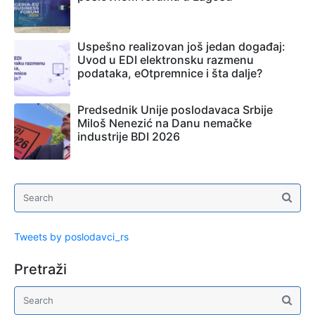
Uspešno realizovan još jedan događaj:
Uvod u EDI elektronsku razmenu
podataka, eOtpremnice i šta dalje?
Predsednik Unije poslodavaca Srbije
Miloš Nenezić na Danu nemačke
industrije BDI 2026
Tweets by poslodavci_rs
Pretraži