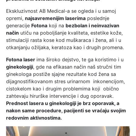
Ekskluzivnost AB Medical-a se ogleda i u samoj
opremi,
najsavremenijim laserima
poslednje
generacije
Fotona
koji na
bezbolan i neinvazivan
način
utiču na poboljšanje kvaliteta, estetike kože,
stimulaciji rasta kose kod muškaraca i žena, ali i u
otkanjanju ožiljaka, keratoza kao i drugih promena.
Fotona laser
ima široko dejstvo, te ga koristimo i u
ginekologiji
, gde na efikasan način naš stručni tim
ginekologa postiže sjajne rezultate kod žena sa
dijagnostifikovanom stres urinarnom inkonencijom,
cistokelom kao i drugim problemima koji obično
zahtevaju hirurške intervencije i dug oporavak.
Prednost lasera u ginekologiji je brz oporavak, a
nakon same procedure, pacijenti se vra
ćaju svojim
redovnim aktivnostima.