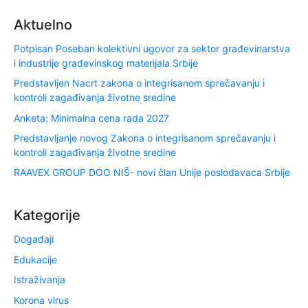
Aktuelno
Potpisan Poseban kolektivni ugovor za sektor građevinarstva
i industrije građevinskog materijala Srbije
Predstavljen Nacrt zakona o integrisanom sprečavanju i
kontroli zagađivanja životne sredine
Anketa: Minimalna cena rada 2027
Predstavljanje novog Zakona o integrisanom sprečavanju i
kontroli zagađivanja životne sredine
RAAVEX GROUP DOO NIŠ- novi član Unije poslodavaca Srbije
Kategorije
Događaji
Edukacije
Istraživanja
Korona virus