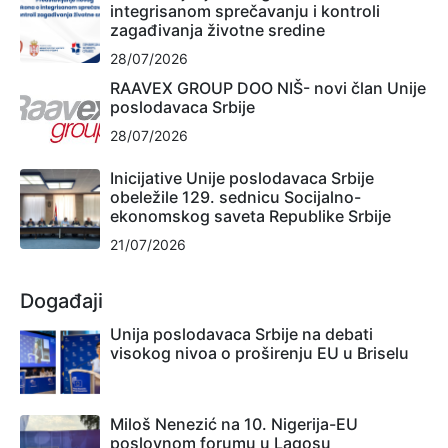
integrisanom sprečavanju i kontroli
zagađivanja životne sredine
28/07/2026
RAAVEX GROUP DOO NIŠ- novi član Unije
poslodavaca Srbije
28/07/2026
Inicijative Unije poslodavaca Srbije
obeležile 129. sednicu Socijalno-
ekonomskog saveta Republike Srbije
21/07/2026
Događaji
Unija poslodavaca Srbije na debati
visokog nivoa o proširenju EU u Briselu
Miloš Nenezić na 10. Nigerija-EU
poslovnom forumu u Lagosu