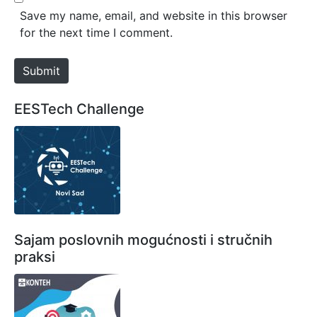
*
s
Save my name, email, and website in this browser
i
for the next time I comment.
t
e
Submit
EESTech Challenge
Sajam poslovnih mogućnosti i stručnih
praksi