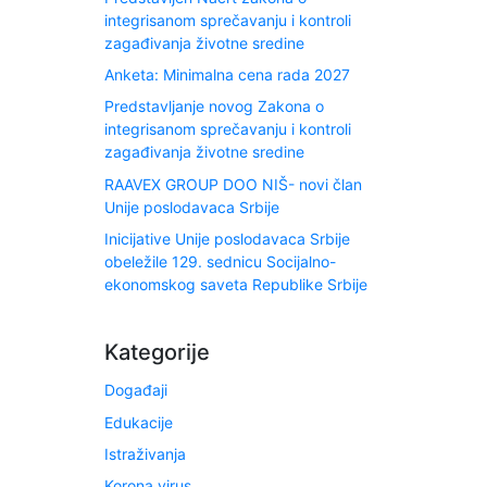
integrisanom sprečavanju i kontroli
zagađivanja životne sredine
Anketa: Minimalna cena rada 2027
Predstavljanje novog Zakona o
integrisanom sprečavanju i kontroli
zagađivanja životne sredine
RAAVEX GROUP DOO NIŠ- novi član
Unije poslodavaca Srbije
Inicijative Unije poslodavaca Srbije
obeležile 129. sednicu Socijalno-
ekonomskog saveta Republike Srbije
Kategorije
Događaji
Edukacije
Istraživanja
Korona virus