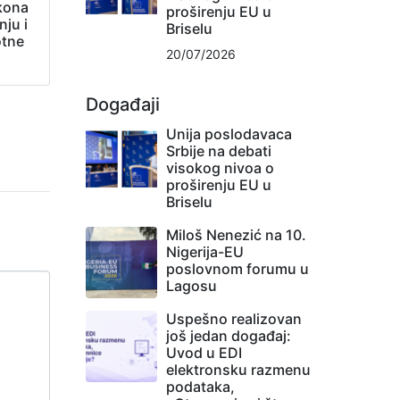
kona
proširenju EU u
ju i
Briselu
otne
20/07/2026
Događaji
Unija poslodavaca
Srbije na debati
visokog nivoa o
proširenju EU u
Briselu
Miloš Nenezić na 10.
Nigerija-EU
poslovnom forumu u
Lagosu
Uspešno realizovan
još jedan događaj:
Uvod u EDI
elektronsku razmenu
podataka,