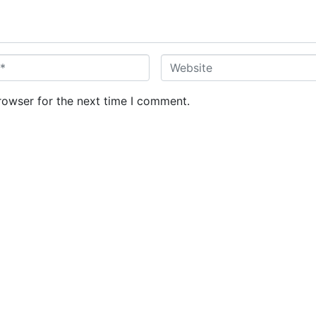
W
e
b
rowser for the next time I comment.
s
i
t
e