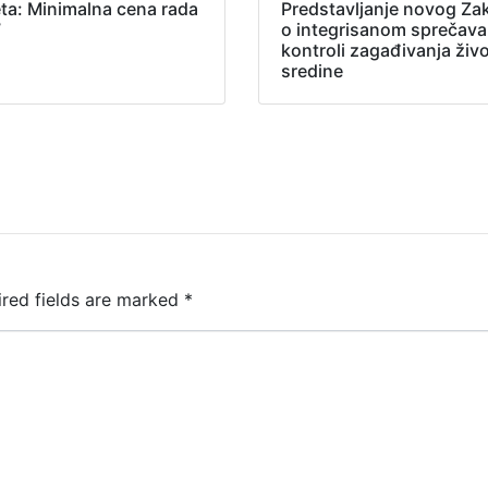
ta: Minimalna cena rada
Predstavljanje novog Za
7
o integrisanom sprečavan
kontroli zagađivanja živ
sredine
ired fields are marked
*