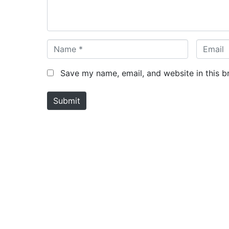
t
*
N
E
a
m
m
a
Save my name, email, and website in this b
e
i
*
l
Submit
*