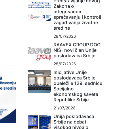
Predstavljanje novog
Zakona o
integrisanom
sprečavanju i kontroli
zagađivanja životne
sredine
28/07/2026
RAAVEX GROUP DOO
NIŠ- novi član Unije
poslodavaca Srbije
28/07/2026
Inicijative Unije
poslodavaca Srbije
obeležile 129. sednicu
Socijalno-
ekonomskog saveta
Republike Srbije
21/07/2026
Unija poslodavaca
Srbije na debati
visokog nivoa o