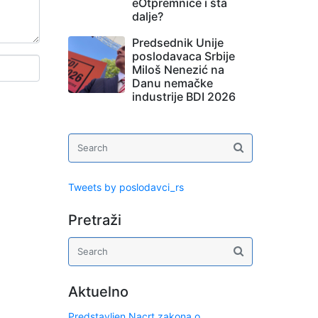
eOtpremnice i šta
dalje?
Predsednik Unije
poslodavaca Srbije
Miloš Nenezić na
Danu nemačke
industrije BDI 2026
Tweets by poslodavci_rs
Pretraži
Aktuelno
Predstavljen Nacrt zakona o