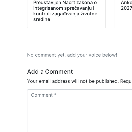
Predstavljen Nacrt zakona o
Anke
integrisanom sprečavanju i
202
kontroli zagađivanja životne
sredine
No comment yet, add your voice below!
Add a Comment
Your email address will not be published.
Requ
C
o
m
m
e
n