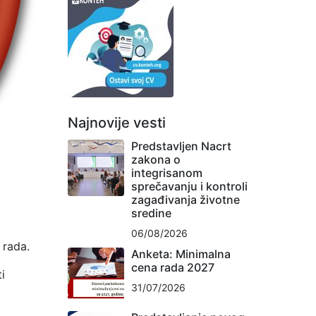
Najnovije vesti
Predstavljen Nacrt
zakona o
integrisanom
sprečavanju i kontroli
zagađivanja životne
sredine
06/08/2026
 rada.
Anketa: Minimalna
cena rada 2027
i
31/07/2026