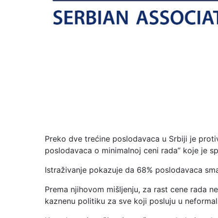
Preko dve trećine poslodavaca u Srbiji je proti
poslodavaca o minimalnoj ceni rada” koje je sp
Istraživanje pokazuje da 68% poslodavaca smatr
Prema njihovom mišljenju, za rast cene rada ne
kaznenu politiku za sve koji posluju u neformal