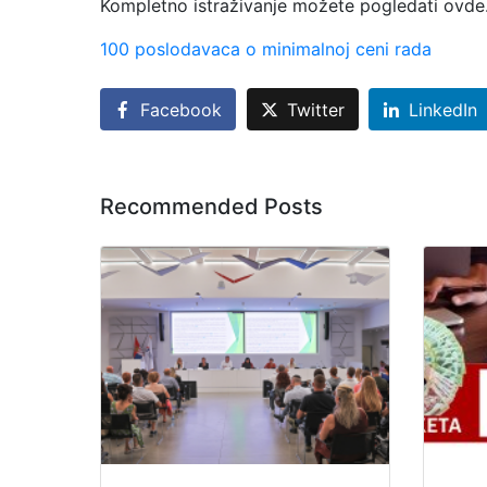
Kompletno istraživanje možete pogledati ovde
100 poslodavaca o minimalnoj ceni rada
Facebook
Twitter
LinkedIn
Recommended Posts