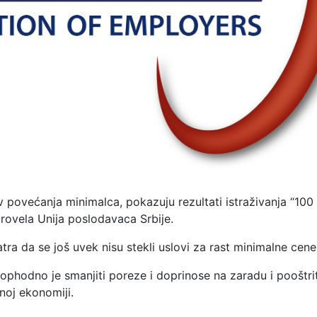
v povećanja minimalca, pokazuju rezultati istraživanja “100
rovela Unija poslodavaca Srbije.
a da se još uvek nisu stekli uslovi za rast minimalne cene
ophodno je smanjiti poreze i doprinose na zaradu i pooštrit
noj ekonomiji.