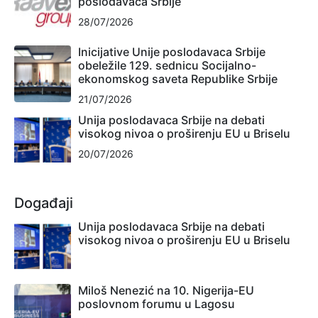
poslodavaca Srbije
28/07/2026
Inicijative Unije poslodavaca Srbije
obeležile 129. sednicu Socijalno-
ekonomskog saveta Republike Srbije
21/07/2026
Unija poslodavaca Srbije na debati
visokog nivoa o proširenju EU u Briselu
20/07/2026
Događaji
Unija poslodavaca Srbije na debati
visokog nivoa o proširenju EU u Briselu
Miloš Nenezić na 10. Nigerija-EU
poslovnom forumu u Lagosu