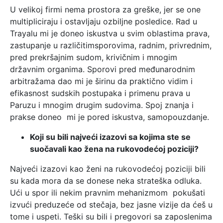
U velikoj firmi nema prostora za greške, jer se one
multipliciraju i ostavljaju ozbiljne posledice. Rad u
Trayalu mi je doneo iskustva u svim oblastima prava,
zastupanje u različitimsporovima, radnim, privrednim,
pred prekršajnim sudom, krivičnim i mnogim
državnim organima. Sporovi pred međunarodnim
arbitražama dao mi je širinu da praktično vidim i
efikasnost sudskih postupaka i primenu prava u
Paruzu i mnogim drugim sudovima. Spoj znanja i
prakse doneo mi je pored iskustva, samopouzdanje.
Koji su bili najveći izazovi sa kojima ste se
suočavali kao žena na rukovodećoj poziciji?
Najveći izazovi kao ženi na rukovodećoj poziciji bili
su kada mora da se donese neka strateška odluka.
Ući u spor ili nekim pravnim mehanizmom pokušati
izvući preduzeće od stečaja, bez jasne vizije da ćeš u
tome i uspeti. Teški su bili i pregovori sa zaposlenima