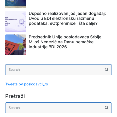
Uspešno realizovan još jedan događaj:
Uvod u EDI elektronsku razmenu
podataka, eOtpremnice i šta dalje?
Predsednik Unije poslodavaca Srbije
Miloš Nenezić na Danu nemačke
industrije BDI 2026
Tweets by poslodavci_rs
Pretraži