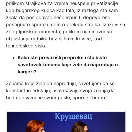
prilikom štrajkova za vreme neuspele privatizacije
kod bugarskog kupca kapitala, iz razloga što sam
znala da poslodavac neće ispuniti dogovoreno,
postignuto sporazumom o prekidu štrajka. Izazovi su
zbog ljudskog momenta, prilikom neminovnosti
otpuštanja radnika bez njihove krivice, kod
tehnološkog viška.
Kako ste prevazišli prepreke i šta biste
savetovali ženama koje žele da napreduju u
karijeri?
Ženama koje žele da napreduju, savetujem da se
konstantno edukuju, usavršavaju svoja znanja,da
budu posvećene svom poslu, uporne i hrabre.