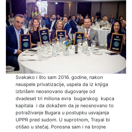
Svakako i što sam 2016. godine, nakon
neuspele privatizacije, uspela da iz knjiga
izbrišem neosnovano dugovanje od
dvadeset tri miliona evra bugarskog kupca
kapitala i da dokažem da je neosnovano to
potraživanje Bugara u postupku usvajanja
UPPR pred sudom. U suprotnom, Trayal bi
otišao u stečaj. Ponosna sam i na brojne