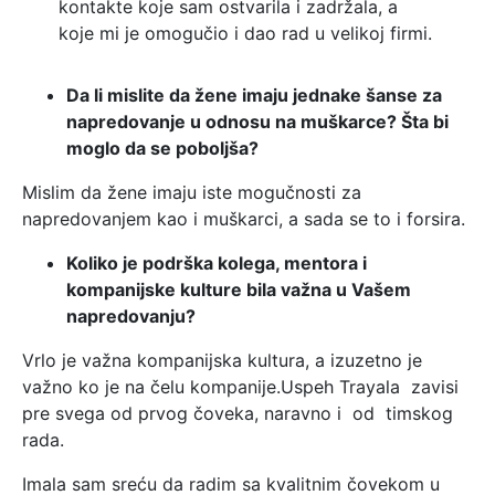
kontakte koje sam ostvarila i zadržala, a
koje mi je omogučio i dao rad u velikoj firmi.
Da li mislite da žene imaju jednake šanse za
napredovanje u odnosu na muškarce? Šta bi
moglo da se poboljša?
Mislim da žene imaju iste mogučnosti za
napredovanjem kao i muškarci, a sada se to i forsira.
Koliko je podrška kolega, mentora i
kompanijske kulture bila važna u Vašem
napredovanju?
Vrlo je važna kompanijska kultura, a izuzetno je
važno ko je na čelu kompanije.Uspeh Trayala zavisi
pre svega od prvog čoveka, naravno i od timskog
rada.
Imala sam sreću da radim sa kvalitnim čovekom u