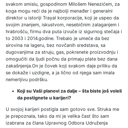
svakom smislu, gospodinom Milošem Nenezićem, za
koga mogu reći da je najbolji menađer i generalni
direktor u istoriji Trayal korporacije, koji je uspeo da
svojim znanjem, iskustvom, nesebičnim zalaganjem i
hrabrošću, firmu dva puta izvuče iz sigurnog stečaja i
to 2003 i 2014.godine. Trebalo je umeće da bez
sirovina na lageru, bez novčanih sredstava, sa
dugovanjima za struju, gas, pokrenete proizvodnju i
omogućiti da ljudi počnu da primaju plate bez dana
zakašnjenja.On je čovek koji svakom daje priliku da
se dokaže i uzdigne, a ja lično od njega sam imala
nemerljivu podršku.
Koji su Vaši planovi za dalje – šta biste još voleli
da postignete u karijeri?
U svojoj karijeri postigla sam gotovo sve. Struka me
je prepoznala, tako da mi je velika čast što sam
izabrana za člana Upravnog Odbora Udruženja