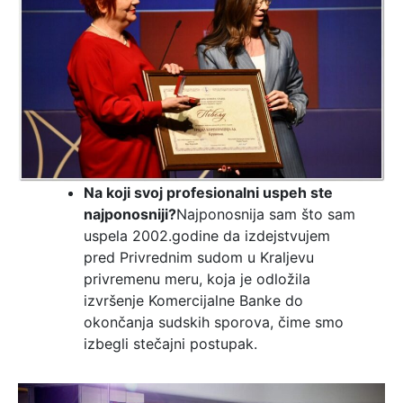
Na koji svoj profesionalni uspeh ste
najponosniji?
Najponosnija sam što sam
uspela 2002.godine da izdejstvujem
pred Privrednim sudom u Kraljevu
privremenu meru, koja je odložila
izvršenje Komercijalne Banke do
okončanja sudskih sporova, čime smo
izbegli stečajni postupak.