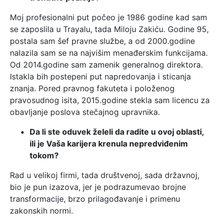
Moj profesionalni put počeo je 1986 godine kad sam
se zaposlila u Trayalu, tada Miloju Zakiću. Godine 95,
postala sam šef pravne službe, a od 2000.godine
nalazila sam se na najvišim menađerskim funkcijama.
Od 2014.godine sam zamenik generalnog direktora.
Istakla bih postepeni put napredovanja i sticanja
znanja. Pored pravnog fakuteta i položenog
pravosudnog isita, 2015.godine stekla sam licencu za
obavljanje poslova stečajnog upravnika.
Da li ste oduvek želeli da radite u ovoj oblasti,
ili je Vaša karijera krenula nepredviđenim
tokom?
Rad u velikoj firmi, tada društvenoj, sada državnoj,
bio je pun izazova, jer je podrazumevao brojne
transformacije, brzo prilagođavanje i primenu
zakonskih normi.