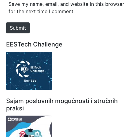
s
Save my name, email, and website in this browser
i
for the next time I comment.
t
e
Submit
EESTech Challenge
Sajam poslovnih mogućnosti i stručnih
praksi