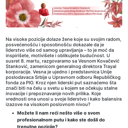
Na visoke pozicije dolaze žene koje su svojim radom,
posvećenošću i sposobnošću dokazale da je
liderstvo više od samog upravljanja – to je moć da
inspirišete, motivišete i oblikujete budućnost.
U
susret 8. martu, razgovaramo sa Vesnom Kovačević
Stanković, zamenicom generalnog direktora Trayal
korporacije. Vesna je ujedno i predstavnica Unije
poslodavaca Srbije u Upravnom odboru Republičkog
fonda za PIO. Kroz njen liderski put saznaćemo šta
znači biti na čelu u svetu u kojem se očekuju stalne
inovacije i prepoznavanje novih prilika. Koje
vrednosti ona unosi u svoje liderstvo i kako balansira
izazove na visokom poslovnom nivou?
Možete li nam reći nešto više o svom
profesionalnom putu i kako ste došli do
trenutne pozicije?