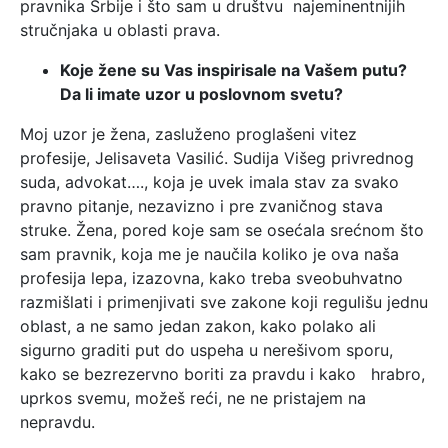
pravnika Srbije i što sam u društvu najeminentnijih
stručnjaka u oblasti prava.
Koje žene su Vas inspirisale na Vašem putu?
Da li imate uzor u poslovnom svetu?
Moj uzor je žena, zasluženo proglašeni vitez
profesije, Jelisaveta Vasilić. Sudija Višeg privrednog
suda, advokat…., koja je uvek imala stav za svako
pravno pitanje, nezavizno i pre zvaničnog stava
struke. Žena, pored koje sam se osećala srećnom što
sam pravnik, koja me je naučila koliko je ova naša
profesija lepa, izazovna, kako treba sveobuhvatno
razmišlati i primenjivati sve zakone koji regulišu jednu
oblast, a ne samo jedan zakon, kako polako ali
sigurno graditi put do uspeha u nerešivom sporu,
kako se bezrezervno boriti za pravdu i kako hrabro,
uprkos svemu, možeš reći, ne ne pristajem na
nepravdu.