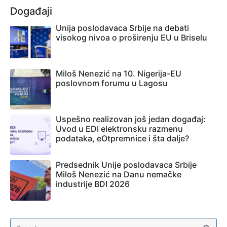
Događaji
Unija poslodavaca Srbije na debati
visokog nivoa o proširenju EU u Briselu
Miloš Nenezić na 10. Nigerija-EU
poslovnom forumu u Lagosu
Uspešno realizovan još jedan događaj:
Uvod u EDI elektronsku razmenu
podataka, eOtpremnice i šta dalje?
Predsednik Unije poslodavaca Srbije
Miloš Nenezić na Danu nemačke
industrije BDI 2026