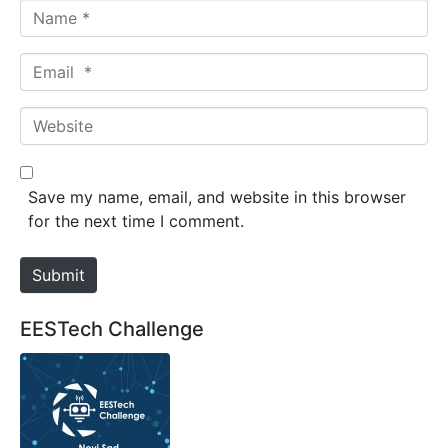
N
a
m
E
e
m
*
a
W
i
e
l
b
*
s
Save my name, email, and website in this browser
i
for the next time I comment.
t
e
Submit
EESTech Challenge