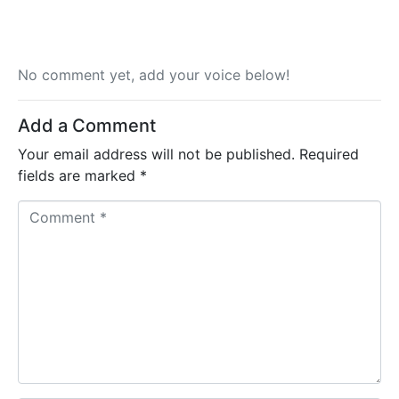
No comment yet, add your voice below!
Add a Comment
Your email address will not be published.
Required
fields are marked
*
C
o
m
m
e
n
t
*