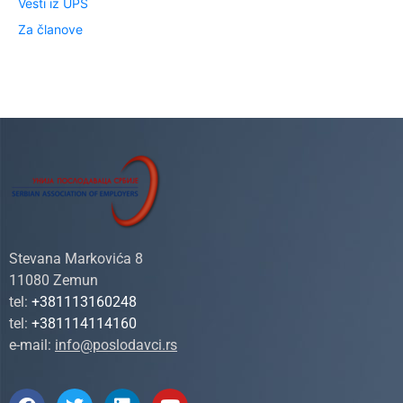
Vesti iz UPS
Za članove
Stevana Markovića 8
11080 Zemun
tel:
+381113160248
tel:
+381114114160
e-mail:
info@poslodavci.rs