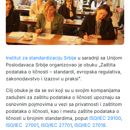
Institut za standardizaciju Srbije
u saradnji sa Unijom
Poslodavaca Srbije organizovao je obuku „Zaštita
podataka o ličnosti – standardi, evropska regulativa,
zakonodavstvo i izazovi u praksiˮ.
Cilj obuke je da se svi koji su u svojim kompanijama
zaduženi za zaštitu podataka o ličnosti upoznaju sa
osnovnim pojmovima u vezi sa privatnosti i zaštitom
podataka o ličnosti, kao i mestu zaštite podataka o
ličnosti u brojnim standardima, poput
ISO/IEC 29100
,
ISO/IEC 27001
,
ISO/IEC 27701
,
ISO/IEC 27018
.