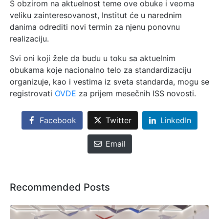
S obzirom na aktuelnost teme ove obuke i veoma
veliku zainteresovanost, Institut će u narednim
danima odrediti novi termin za njenu ponovnu
realizaciju.
Svi oni koji žele da budu u toku sa aktuelnim
obukama koje nacionalno telo za standardizaciju
organizuje, kao i vestima iz sveta standarda, mogu se
registrovati
OVDE
za prijem mesečnih ISS novosti.
Facebook
Twitter
LinkedIn
Email
Recommended Posts