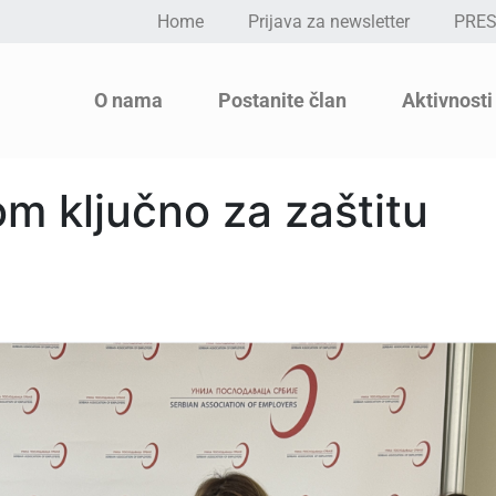
Home
Prijava za newsletter
PRE
O nama
Postanite član
Aktivnosti
m ključno za zaštitu