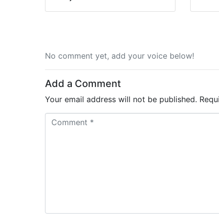
No comment yet, add your voice below!
Add a Comment
Your email address will not be published.
Requ
C
o
m
m
e
n
t
*