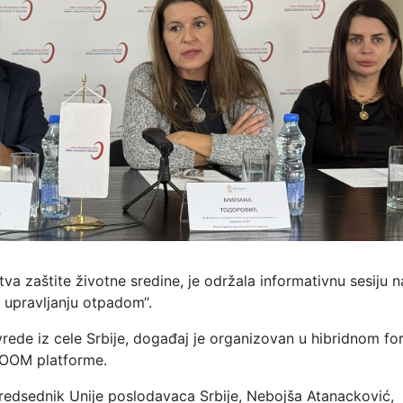
va zaštite životne sredine, je održala informativnu sesiju 
upravljanju otpadom“.
rede iz cele Srbije, događaj je organizovan u hibridnom fo
ZOOM platforme.
redsednik Unije poslodavaca Srbije, Nebojša Atanacković,