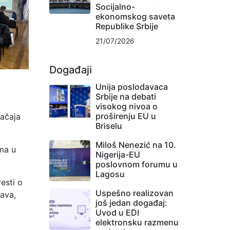
Socijalno-
ekonomskog saveta
Republike Srbije
21/07/2026
Događaji
Unija poslodavaca
Srbije na debati
visokog nivoa o
proširenju EU u
ačaja
Briselu
Miloš Nenezić na 10.
ma u
Nigerija-EU
poslovnom forumu u
Lagosu
esti o
Uspešno realizovan
ava,
još jedan događaj:
Uvod u EDI
elektronsku razmenu