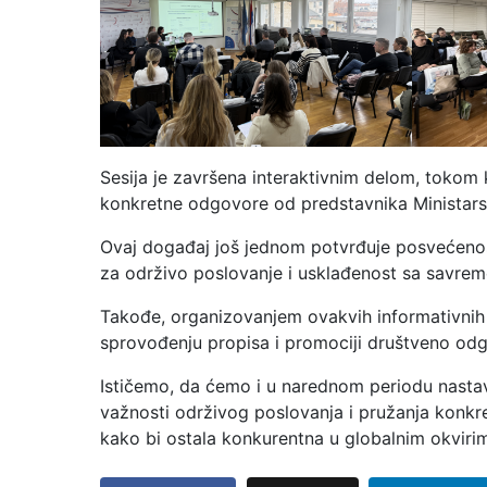
Sesija je završena interaktivnim delom, tokom k
konkretne odgovore od predstavnika Ministarst
Ovaj događaj još jednom potvrđuje posvećenos
za održivo poslovanje i usklađenost sa savre
Takođe, organizovanjem ovakvih informativnih 
sprovođenju propisa i promociji društveno od
Ističemo, da ćemo i u narednom periodu nastavi
važnosti održivog poslovanja i pružanja konkr
kako bi ostala konkurentna u globalnim okviri