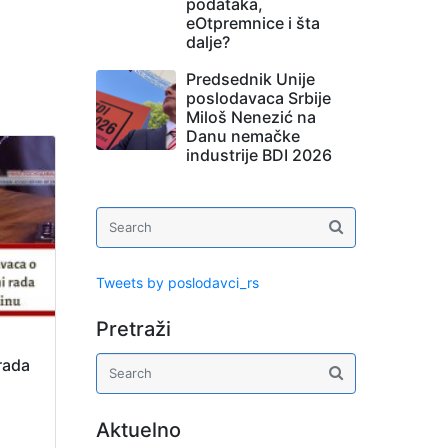
podataka,
eOtpremnice i šta
dalje?
Predsednik Unije
poslodavaca Srbije
Miloš Nenezić na
Danu nemačke
industrije BDI 2026
Tweets by poslodavci_rs
Pretraži
rada
Aktuelno