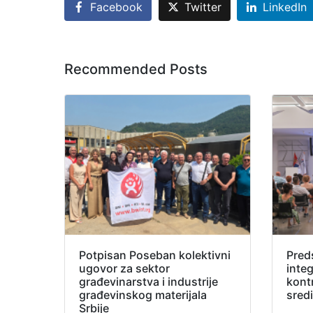
Facebook
Twitter
LinkedIn
Recommended Posts
Potpisan Poseban kolektivni
Pred
ugovor za sektor
inte
građevinarstva i industrije
kont
građevinskog materijala
sred
Srbije