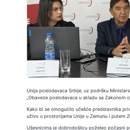
Unija poslodavaca Srbije, uz podršku Ministarst
„Obaveze poslodavaca u skladu sa Zakonom o 
Kako bi se omogućilo učešće predstavnika priv
uživo u prostorijama Unije u Zemunu i putem 
Ušesnicima je dobrodošlicu poželeo počasni p