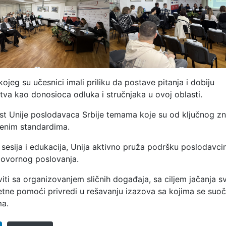
ojeg su učesnici imali priliku da postave pitanja i dobiju
va kao donosioca odluka i stručnjaka u ovoj oblasti.
t Unije poslodavaca Srbije temama koje su od ključnog zn
menim standardima.
sesija i edukacija, Unija aktivno pruža podršku poslodavci
govornog poslovanja.
ti sa organizovanjem sličnih događaja, sa ciljem jačanja sv
etne pomoći privredi u rešavanju izazova sa kojima se suoč
ma.