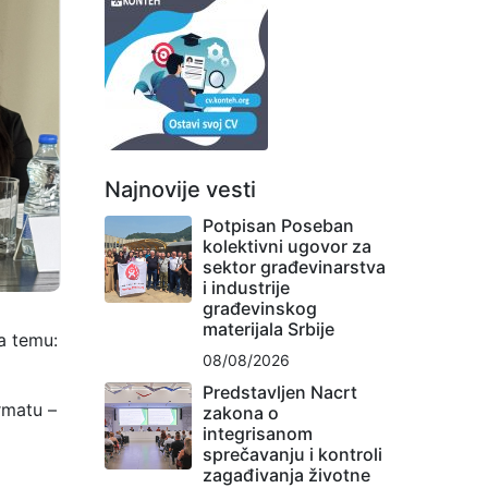
Najnovije vesti
Potpisan Poseban
kolektivni ugovor za
sektor građevinarstva
i industrije
građevinskog
materijala Srbije
na temu:
08/08/2026
Predstavljen Nacrt
rmatu –
zakona o
integrisanom
sprečavanju i kontroli
zagađivanja životne