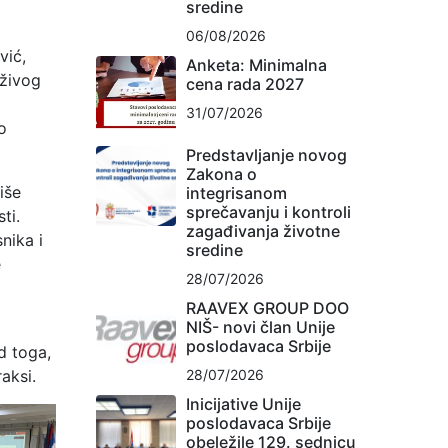
sredine
06/08/2026
vić,
Anketa: Minimalna
rživog
cena rada 2027
31/07/2026
o
Predstavljanje novog
Zakona o
iše
integrisanom
sprečavanju i kontroli
ti.
zagađivanja životne
nika i
sredine
e
28/07/2026
RAAVEX GROUP DOO
NIŠ- novi član Unije
poslodavaca Srbije
d toga,
28/07/2026
aksi.
Inicijative Unije
poslodavaca Srbije
obeležile 129. sednicu