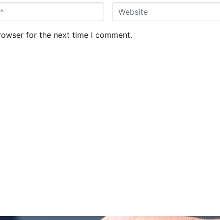
W
e
b
rowser for the next time I comment.
s
i
t
e