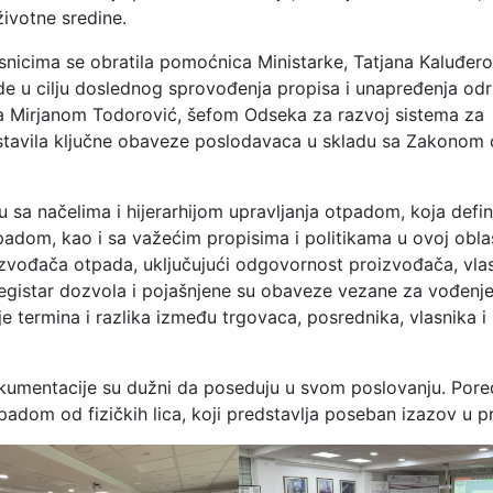
životne sredine.
esnicima se obratila pomoćnica Ministarke, Tatjana Kaluđero
ede u cilju doslednog sprovođenja propisa i unapređenja od
 sa Mirjanom Todorović, šefom Odseka za razvoj sistema za
dstavila ključne obaveze poslodavaca u skladu sa Zakonom 
ju sa načelima i hijerarhijom upravljanja otpadom, koja defin
tpadom, kao i sa važećim propisima i politikama u ovoj oblas
ođača otpada, uključujući odgovornost proizvođača, vlas
Registar dozvola i pojašnjene su obaveze vezane za vođenj
je termina i razlika između trgovaca, posrednika, vlasnika i
dokumentacije su dužni da poseduju u svom poslovanju. Pore
adom od fizičkih lica, koji predstavlja poseban izazov u pr