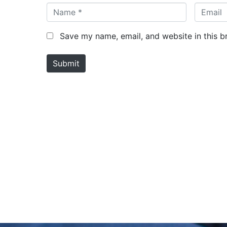
N
E
a
m
m
a
Save my name, email, and website in this b
e
i
*
l
Submit
*