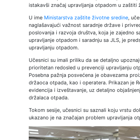
istakavši značaj upravljanja otpadom u zaštiti 
U ime
Ministarstva zaštite životne sredine
, uč
naglašavajući važnost saradnje države i privr
poslovanja i razvoja društva, koja je zajedno
upravljanje otpadom i saradnju sa JLS, je pre
upravljanju otpadom.
Učesnici su imali priliku da se detaljno upozna
prioritetan redosled u prevenciji upravljanju o
Posebna pažnja posvećena je obavezama proizv
držaoca otpada, kao i operatera. Prikazan je 
evidencija i izveštavanje, uz detaljno objašnjen
držalaca otpada.
Tokom sesije, učesnici su saznali koju vrstu 
ukazano je na značajan problem upravljanja otp