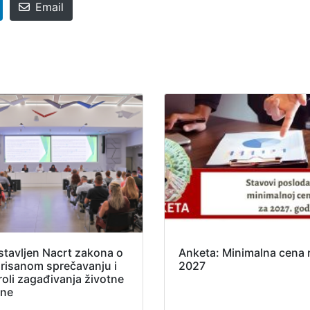
Email
stavljen Nacrt zakona o
Anketa: Minimalna cena 
grisanom sprečavanju i
2027
roli zagađivanja životne
ine