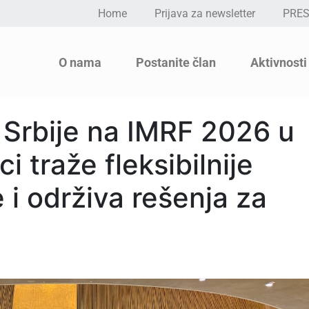
Home
Prijava za newsletter
PRE
O nama
Postanite član
Aktivnosti
 Srbije na IMRF 2026 u
i traže fleksibilnije
 i održiva rešenja za