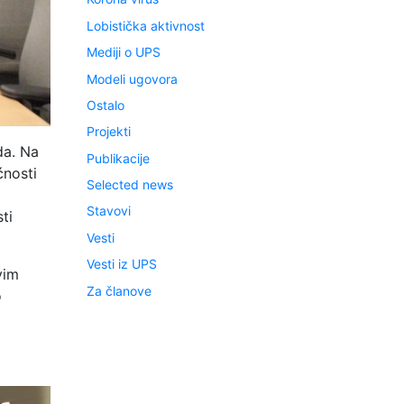
Lobistička aktivnost
Mediji o UPS
Modeli ugovora
Ostalo
Projekti
da. Na
Publikacije
ćnosti
Selected news
Stavovi
ti
Vesti
Vesti iz UPS
vim
Za članove
o