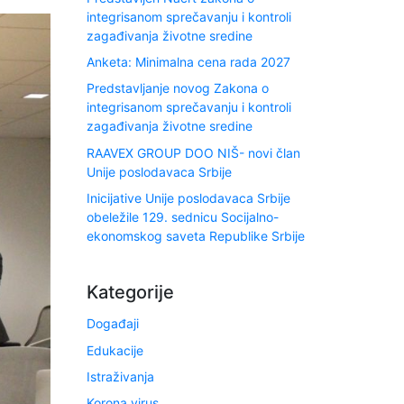
integrisanom sprečavanju i kontroli
zagađivanja životne sredine
Anketa: Minimalna cena rada 2027
Predstavljanje novog Zakona o
integrisanom sprečavanju i kontroli
zagađivanja životne sredine
RAAVEX GROUP DOO NIŠ- novi član
Unije poslodavaca Srbije
Inicijative Unije poslodavaca Srbije
obeležile 129. sednicu Socijalno-
ekonomskog saveta Republike Srbije
Kategorije
Događaji
Edukacije
Istraživanja
Korona virus