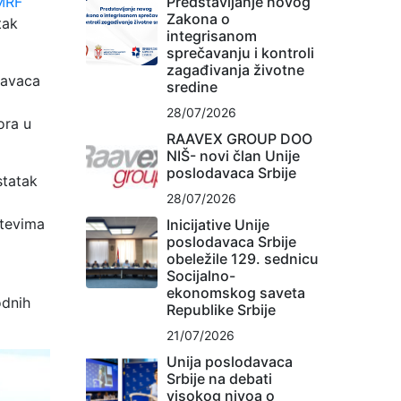
Predstavljanje novog
IMRF
Zakona o
tak
integrisanom
sprečavanju i kontroli
zagađivanja životne
davaca
sredine
28/07/2026
ora u
RAAVEX GROUP DOO
NIŠ- novi član Unije
poslodavaca Srbije
statak
28/07/2026
htevima
Inicijative Unije
poslodavaca Srbije
obeležile 129. sednicu
Socijalno-
ekonomskog saveta
odnih
Republike Srbije
21/07/2026
Unija poslodavaca
Srbije na debati
visokog nivoa o