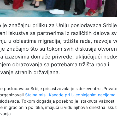
je značajnu priliku za Uniju poslodavaca Srbij
 iskustva sa partnerima iz različitih delova sv
 u oblastima migracija, tržišta rada, razvoja v
 je značajno što su tokom svih diskusija otvore
sa izazovima domaće privrede, uključujući nedo
jem obrazovanja sa potrebama tržišta rada i
anje stranih državljana.
e poslodavaca Srbije prisustvovala je side-event-u „Privat
 organizovali
Stalna misij Kanade pri Ujedninjenim nacijama
oslodavaca. Tokom događaja posebno je istaknuta važnost
e migracionih politika, imajući u vidu njihova direktna iskus
vanja.