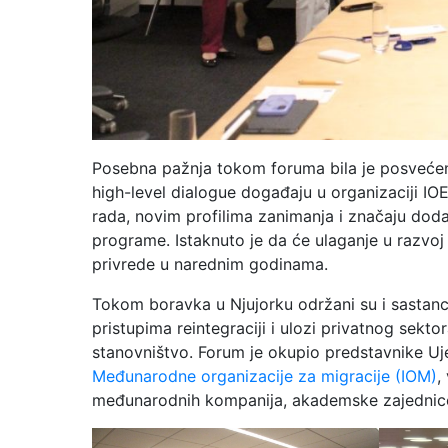
Posebna pažnja tokom foruma bila je posvećena u
high-level dialogue događaju u organizaciji I
rada, novim profilima zanimanja i značaju dodat
programe. Istaknuto je da će ulaganje u razvoj 
privrede u narednim godinama.
Tokom boravka u Njujorku održani su i sastanci 
pristupima reintegraciji i ulozi privatnog sek
stanovništvo. Forum je okupio predstavnike Uje
Međunarodne organizacije za migracije (IOM)
,
međunarodnih kompanija, akademske zajednice 