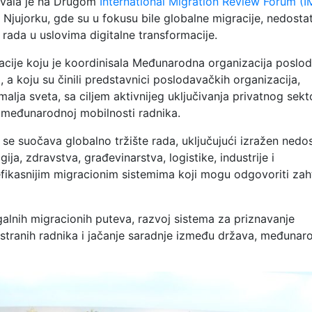
ovala je na Drugom
International Migration Review Forum (
 Njujorku, gde su u fokusu bile globalne migracije, nedosta
 rada u uslovima digitalne transformacije.
acije koju je koordinisala Međunarodna organizacija poslo
)
, a koju su činili predstavnici poslodavačkih organizacija,
malja sveta, sa ciljem aktivnijeg uključivanja privatnog sekt
 i međunarodnoj mobilnosti radnika.
se suočava globalno tržište rada, uključujući izražen nedo
ja, zdravstva, građevinarstva, logistike, industrije i
 i efikasnijim migracionim sistemima koji mogu odgovoriti za
alnih migracionih puteva, razvoj sistema za priznavanje
e stranih radnika i jačanje saradnje između država, međunar