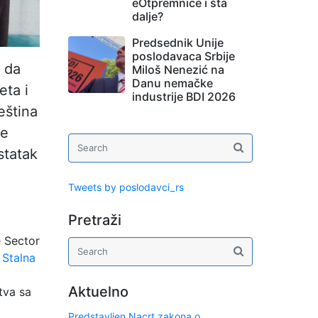
eOtpremnice i šta
dalje?
Predsednik Unije
poslodavaca Srbije
e da
Miloš Nenezić na
Danu nemačke
eta i
industrije BDI 2026
eština
ne
statak
Tweets by poslodavci_rs
Pretraži
e Sector
,
Stalna
Aktuelno
tva sa
Predstavljen Nacrt zakona o