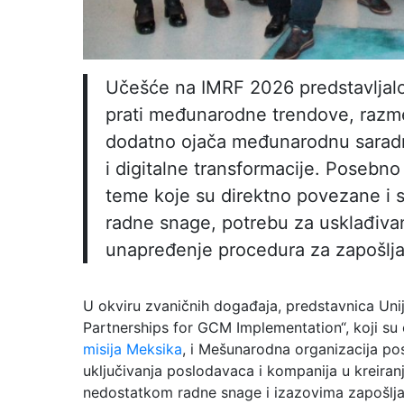
Učešće na IMRF 2026 predstavljalo 
prati međunarodne trendove, razmeni
dodatno ojača međunarodnu saradnju
i digitalne transformacije. Posebno
teme koje su direktno povezane i 
radne snage, potrebu za usklađivan
unapređenje procedura za zapošljav
U okviru zvaničnih događaja, predstavnica Unij
Partnerships for GCM Implementation“, koji su
misija Meksika
, i Mešunarodna organizacija p
uključivanja poslodavaca i kompanija u kreiranj
nedostatkom radne snage i izazovima zapošlja