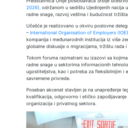
Predstavnica Unije poslodavaca Srbije učestv
2026),
održanom u sedištu Ujedinjenih nacija u
radne snage, razvoj veština i budućnost tržišta
Učešće je realizovano u okviru poslovne deleg
–
International Organisation of Employers (IOE
kompanija i međunarodnih institucija iz više ze
globalne diskusije o migracijama, tržištu rada
Tokom foruma razmatrani su izazovi sa kojima 
radne snage u sektorima informacionih tehnologi
ugostiteljstva, kao i potreba za fleksibilnijim
savremene privrede.
Poseban akcenat stavljen je na unapređenje leg
kvalifikacija, odgovorno i etičko zapošljavanj
organizacija i privatnog sektora.