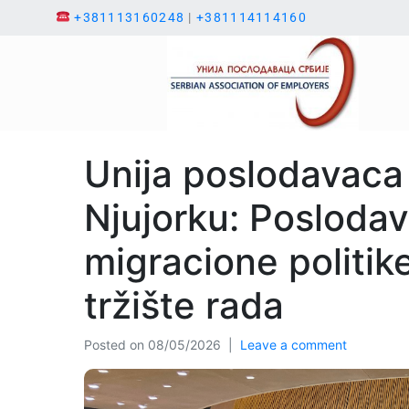
+381113160248
|
+381114114160
Unija poslodavaca
Njujorku: Poslodavc
migracione politike
tržište rada
Posted on
08/05/2026
Leave a comment