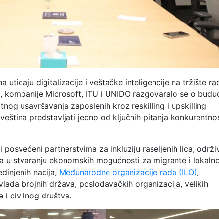
ticaju digitalizacije i veštačke inteligencije na tržište ra
OE, kompanije Microsoft, ITU i UNIDO razgovaralo se o budu
nog usavršavanja zaposlenih kroz reskilling i upskilling
veština predstavljati jedno od ključnih pitanja konkurentnos
posvećeni partnerstvima za inkluziju raseljenih lica, održi
tora u stvaranju ekonomskih mogućnosti za migrante i lokaln
dinjenih nacija,
Međunarodne organizacije rada (ILO)
,
 vlada brojnih država, poslodavačkih organizacija, velikih
i civilnog društva.