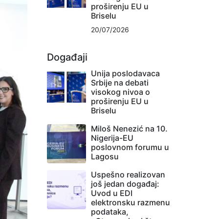
proširenju EU u
Briselu
20/07/2026
Događaji
Unija poslodavaca
Srbije na debati
visokog nivoa o
proširenju EU u
Briselu
Miloš Nenezić na 10.
Nigerija-EU
poslovnom forumu u
Lagosu
Uspešno realizovan
još jedan događaj:
Uvod u EDI
elektronsku razmenu
podataka,