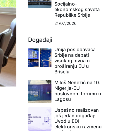
Socijalno-
ekonomskog saveta
Republike Srbije
21/07/2026
Događaji
Unija poslodavaca
Srbije na debati
visokog nivoa o
proširenju EU u
Briselu
Miloš Nenezić na 10.
Nigerija-EU
poslovnom forumu u
Lagosu
Uspešno realizovan
još jedan događaj:
Uvod u EDI
elektronsku razmenu