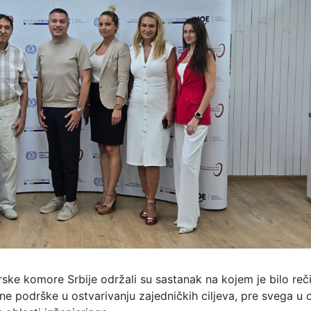
rske komore Srbije održali su sastanak na kojem je bilo reč
 podrške u ostvarivanju zajedničkih ciljeva, pre svega u o