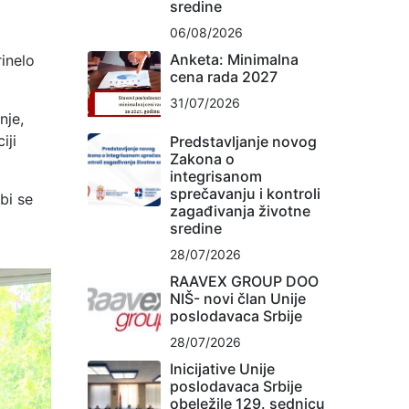
sredine
06/08/2026
Anketa: Minimalna
rinelo
cena rada 2027
31/07/2026
nje,
iji
Predstavljanje novog
Zakona o
integrisanom
sprečavanju i kontroli
bi se
zagađivanja životne
sredine
28/07/2026
RAAVEX GROUP DOO
NIŠ- novi član Unije
poslodavaca Srbije
28/07/2026
Inicijative Unije
poslodavaca Srbije
obeležile 129. sednicu