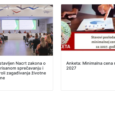
stavljen Nacrt zakona o
Anketa: Minimalna cena 
grisanom sprečavanju i
2027
roli zagađivanja životne
ine