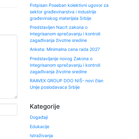
Potpisan Poseban kolektivni ugovor za
sektor građevinarstva i industrije
građevinskog materijala Srbije
Predstavljen Nacrt zakona o
integrisanom sprečavanju i kontroli
zagađivanja životne sredine
Anketa: Minimalna cena rada 2027
Predstavljanje novog Zakona o
integrisanom sprečavanju i kontroli
zagađivanja životne sredine
RAAVEX GROUP DOO NIŠ- novi član
Unije poslodavaca Srbije
Kategorije
Događaji
Edukacije
Istraživanja