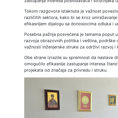
zastupanja interesa poslodavaca i stručnjaka iz
Tokom razgovora istaknuta je važnost poveziva
različitih sektora, kako bi se kroz umrežavanje
efikasnijem dijalogu sa donosiocima odluka i u
Posebna pažnja posvećena je temama poput unap
razvoja obrazovnih politika i veština, podršk
važnosti inženjerske struke za održivi razvoj 
Obe strane izrazile su spremnost da nastave di
omogućilo efikasnije zastupanje interesa članov
projekata od značaja za privredu i struku.