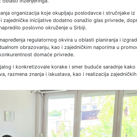
 oblasti inženjeringa.
nja organizacija koje okupljaju poslodavce i stručnjake iz
 i zajedničke inicijative dodatno osnažio glas privrede, dop
napredilo poslovno okruženje u Srbiji.
ređenja regulatornog okvira u oblasti planiranja i izgrad
e dualnom obrazovanju, kao i zajedničkim naporima u promoc
i konkurentnost domaće privrede.
jalog i konkretizovale korake i smer buduće saradnje kako 
a, razmena znanja i iskustava, kao i realizacija zajedničkih