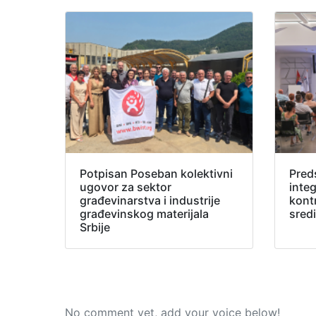
Potpisan Poseban kolektivni
Pred
ugovor za sektor
inte
građevinarstva i industrije
kont
građevinskog materijala
sred
Srbije
No comment yet, add your voice below!