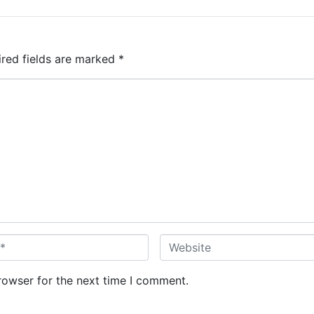
ired fields are marked
*
W
e
b
rowser for the next time I comment.
s
i