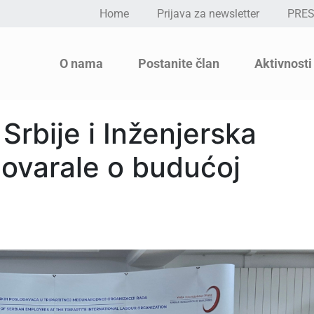
Home
Prijava za newsletter
PRE
O nama
Postanite član
Aktivnosti
Srbije i Inženjerska
govarale o budućoj