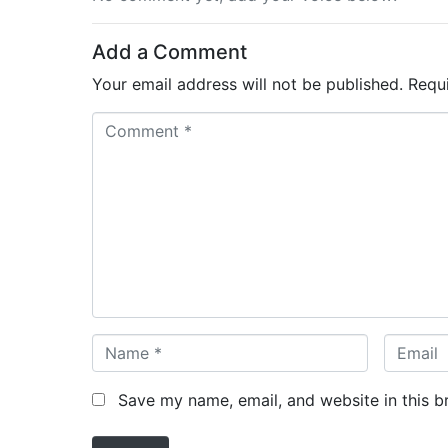
Add a Comment
Your email address will not be published.
Requ
C
o
m
m
e
n
t
*
N
E
a
m
m
a
Save my name, email, and website in this b
e
i
*
l