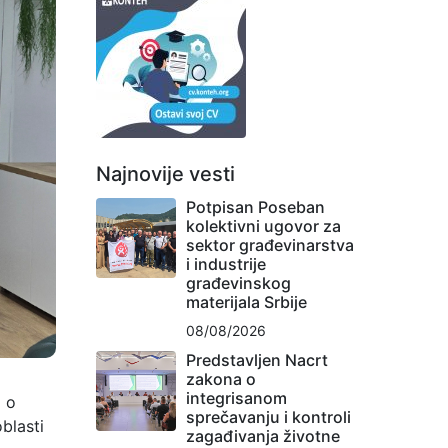
Najnovije vesti
Potpisan Poseban
kolektivni ugovor za
sektor građevinarstva
i industrije
građevinskog
materijala Srbije
08/08/2026
Predstavljen Nacrt
zakona o
integrisanom
i o
sprečavanju i kontroli
blasti
zagađivanja životne