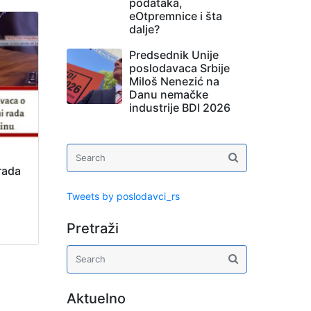
podataka,
eOtpremnice i šta
dalje?
Predsednik Unije
poslodavaca Srbije
Miloš Nenezić na
Danu nemačke
industrije BDI 2026
rada
Tweets by poslodavci_rs
Pretraži
Aktuelno