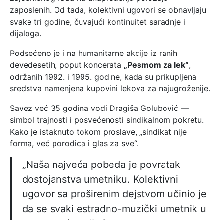
zaposlenih. Od tada, kolektivni ugovori se obnavljaju
svake tri godine, čuvajući kontinuitet saradnje i
dijaloga.
Podsećeno je i na humanitarne akcije iz ranih
devedesetih, poput koncerata
„Pesmom za lek“
,
održanih 1992. i 1995. godine, kada su prikupljena
sredstva namenjena kupovini lekova za najugroženije.
Savez već 35 godina vodi Dragiša Golubović —
simbol trajnosti i posvećenosti sindikalnom pokretu.
Kako je istaknuto tokom proslave, „sindikat nije
forma, već porodica i glas za sve“.
„Naša najveća pobeda je povratak
dostojanstva umetniku. Kolektivni
ugovor sa proširenim dejstvom učinio je
da se svaki estradno-muzički umetnik u