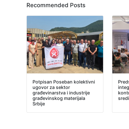
Recommended Posts
Potpisan Poseban kolektivni
Pred
ugovor za sektor
inte
građevinarstva i industrije
kont
građevinskog materijala
sred
Srbije