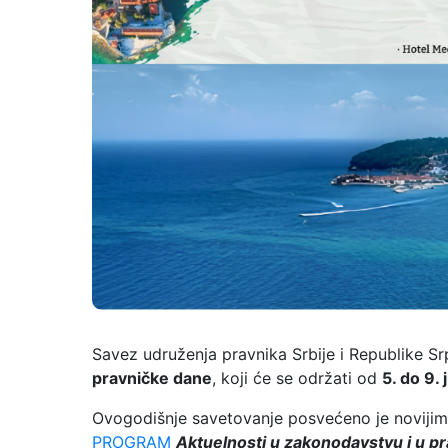
Savez udruženja pravnika Srbije i Republike S
pravničke dane
, koji će se održati od
5. do 9.
Ovogodišnje savetovanje posvećeno je novijim
PROGRAM
Aktuelnosti u zakonodavstvu i u pr