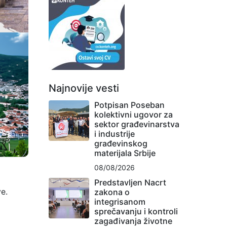
Najnovije vesti
Potpisan Poseban
kolektivni ugovor za
sektor građevinarstva
i industrije
građevinskog
materijala Srbije
08/08/2026
Predstavljen Nacrt
e.
zakona o
integrisanom
sprečavanju i kontroli
zagađivanja životne