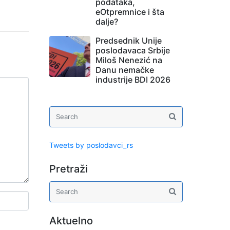
podataka,
eOtpremnice i šta
dalje?
Predsednik Unije
poslodavaca Srbije
Miloš Nenezić na
Danu nemačke
industrije BDI 2026
Tweets by poslodavci_rs
Pretraži
Aktuelno