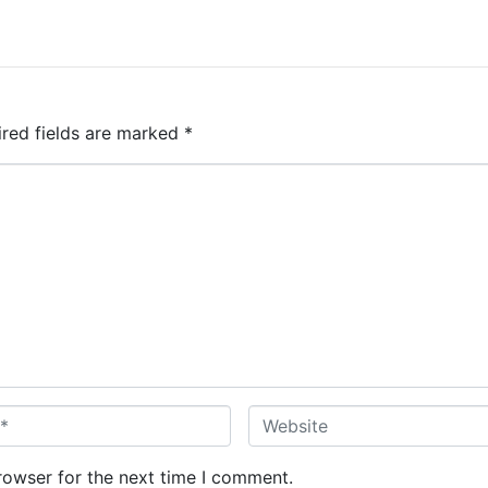
ired fields are marked
*
W
e
b
rowser for the next time I comment.