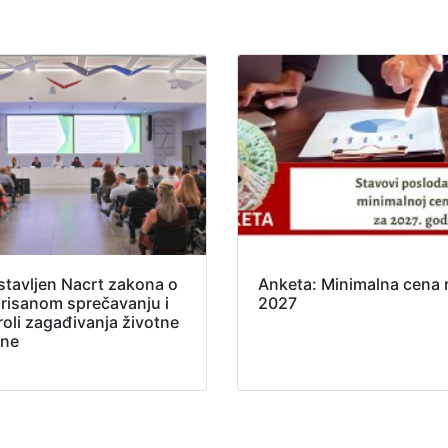
stavljen Nacrt zakona o
Anketa: Minimalna cena 
grisanom sprečavanju i
2027
roli zagađivanja životne
ine