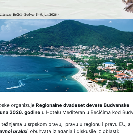
rpske organizuje
Regionalne dvadeset devete Budvanske
 juna 2026. godine
u Hotelu Mediteran u Bečićima kod Budv
 težnjama u srpskom pravu, pravu u regionu i pravu EU, a
avnoj praksi
, obuhvata izlaganja i diskusije iz oblasti: