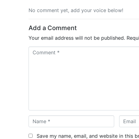
No comment yet, add your voice below!
Add a Comment
Your email address will not be published.
Requ
C
o
m
m
e
n
t
*
N
E
a
m
m
a
Save my name, email, and website in this b