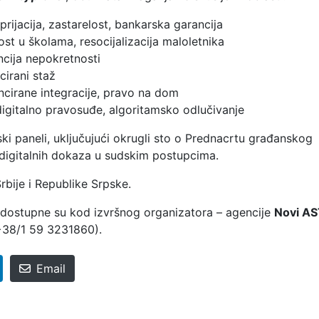
rijacija, zastarelost, bankarska garancija
t u školama, resocijalizacija maloletnika
ncija nepokretnosti
cirani staž
ncirane integracije, pravo na dom
igitalno pravosuđe, algoritamsko odlučivanje
ki paneli, uključujući okrugli sto o Prednacrtu građanskog
 digitalnih dokaza u sudskim postupcima.
bije i Republike Srpske.
a dostupne su kod izvršnog organizatora – agencije
Novi A
38/1 59 3231860).
Email