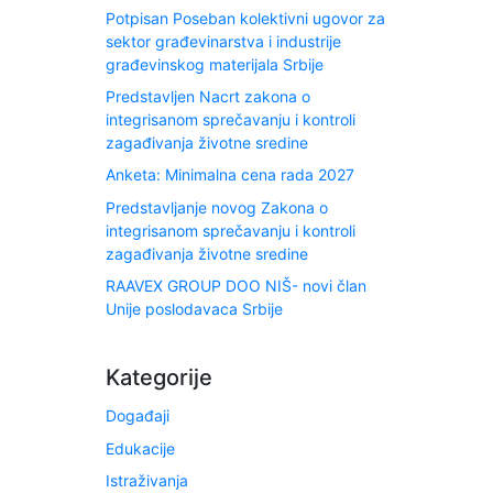
Potpisan Poseban kolektivni ugovor za
sektor građevinarstva i industrije
građevinskog materijala Srbije
Predstavljen Nacrt zakona o
integrisanom sprečavanju i kontroli
zagađivanja životne sredine
Anketa: Minimalna cena rada 2027
Predstavljanje novog Zakona o
integrisanom sprečavanju i kontroli
zagađivanja životne sredine
RAAVEX GROUP DOO NIŠ- novi član
Unije poslodavaca Srbije
Kategorije
Događaji
Edukacije
Istraživanja