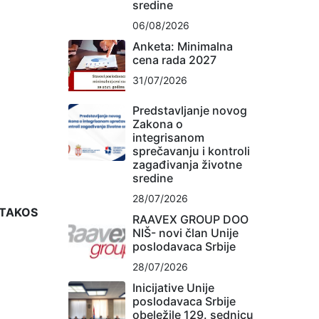
sredine
06/08/2026
Anketa: Minimalna
cena rada 2027
31/07/2026
Predstavljanje novog
Zakona o
integrisanom
sprečavanju i kontroli
zagađivanja životne
sredine
28/07/2026
STAKOS
RAAVEX GROUP DOO
NIŠ- novi član Unije
poslodavaca Srbije
28/07/2026
Inicijative Unije
poslodavaca Srbije
obeležile 129. sednicu