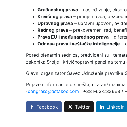
Građanskog prava
– nasleđivanje, eksprop
Krivičnog prava
– pranje novca, bezbednos
Upravnog prava
– upravni ugovori, evide
Radnog prava
– prekovremeni rad, benefi
Prava EU i međunarodnog prava
– difere
Odnosa prava i veštačke inteligencije
– d
Pored plenarnih sednica, predviđeni su i temats
zakonika Srbije i krivičnopravni panel na temu
Glavni organizator Savez Udruženja pravnika Sr
Prijave i informacije o smeštaju i aranžmanim
(
congress@astakos.com
| +381-63-232663 / +
Facebook
Twitter
LinkedIn