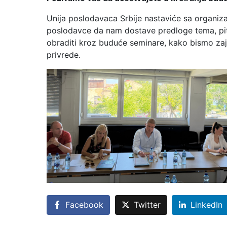
Unija poslodavaca Srbije nastaviće sa organiz
poslodavce da nam dostave predloge tema, pita
obraditi kroz buduće seminare, kako bismo zaj
privrede.
Facebook
Twitter
LinkedIn