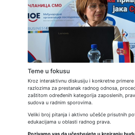
Teme u fokusu
Kroz interaktivnu diskusiju i konkretne primere
razlozima za prestanak radnog odnosa, proce
zaštitom određenih kategorija zaposlenih, pr
sudova u radnim sporovima.
Veliki broj pitanja i aktivno učešće prisutnih p
edukacijama u oblasti radnog prava.
Pozivamo vas da učestvujete u kreiranju budu