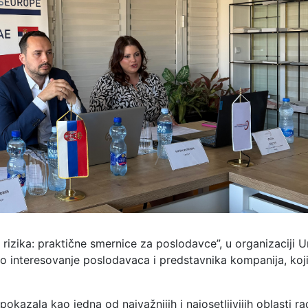
izika: praktične smernice za poslodavce”, u organizaciji U
o interesovanje poslodavaca i predstavnika kompanija, koji
azala kao jedna od najvažnijih i najosetljivijih oblasti r