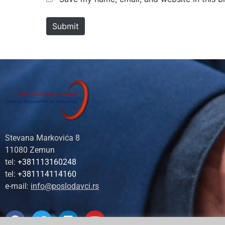
e
i
*
l
Submit
*
Stevana Markovića 8
11080 Zemun
tel:
+381113160248
tel:
+381114114160
e-mail:
info@poslodavci.rs