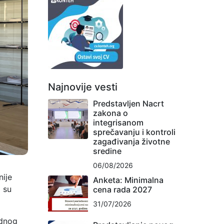
Najnovije vesti
Predstavljen Nacrt
zakona o
integrisanom
sprečavanju i kontroli
zagađivanja životne
sredine
06/08/2026
nije
Anketa: Minimalna
 su
cena rada 2027
31/07/2026
adnog