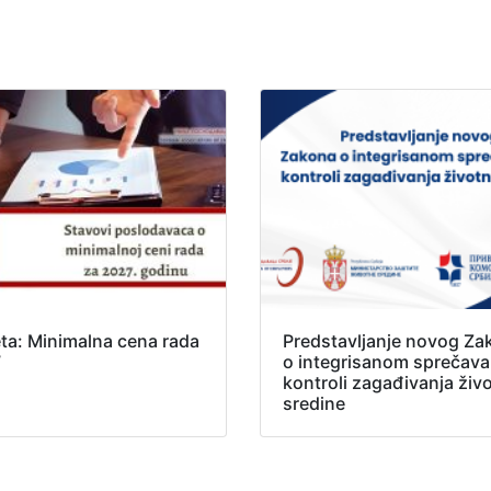
ta: Minimalna cena rada
Predstavljanje novog Za
7
o integrisanom sprečavan
kontroli zagađivanja živ
sredine