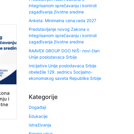
integrisanom sprečavanju i kontroli
zagađivanja životne sredine
Anketa: Minimalna cena rada 2027
Predstavljanje novog Zakona o
integrisanom sprečavanju i kontroli
zagađivanja životne sredine
RAAVEX GROUP DOO NIŠ- novi član
Unije poslodavaca Srbije
Inicijative Unije poslodavaca Srbije
obeležile 129. sednicu Socijalno-
ekonomskog saveta Republike Srbije
kona
Kategorije
ju i
otne
Događaji
Edukacije
Istraživanja
Korona virus