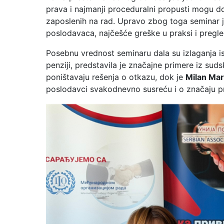
prava i najmanji proceduralni propusti mogu dov
zaposlenih na rad. Upravo zbog toga seminar 
poslodavaca, najčešće greške u praksi i pregl
Posebnu vrednost seminaru dala su izlaganja 
penziji, predstavila je značajne primere iz sud
poništavaju rešenja o otkazu, dok je
Milan Mar
poslodavci svakodnevno susreću i o značaju p