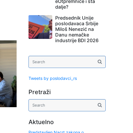
eOtpremnice i šta
dalje?
Predsednik Unije
o
poslodavaca Srbije
Miloš Nenezić na
Danu nemačke
industrije BDI 2026
Tweets by poslodavci_rs
Pretraži
Aktuelno
Predstavljen Nacrt zakona o