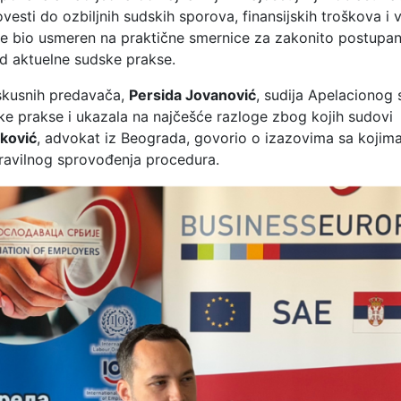
esti do ozbiljnih sudskih sporova, finansijskih troškova i 
je bio usmeren na praktične smernice za zakonito postupan
ed aktuelne sudske prakse.
iskusnih predavača,
Persida Jovanović
, sudija Apelacionog 
ske prakse i ukazala na najčešće razloge zbog kojih sudovi
ković
, advokat iz Beograda, govorio o izazovima sa kojim
ravilnog sprovođenja procedura.