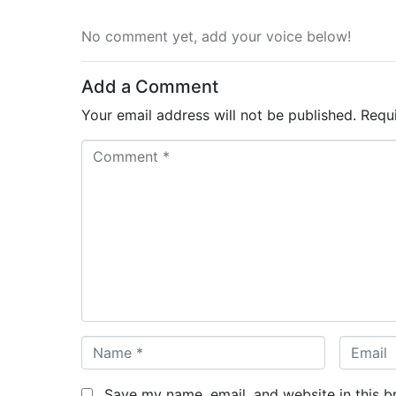
No comment yet, add your voice below!
Add a Comment
Your email address will not be published.
Requ
C
o
m
m
e
n
t
*
N
E
a
m
m
a
Save my name, email, and website in this b