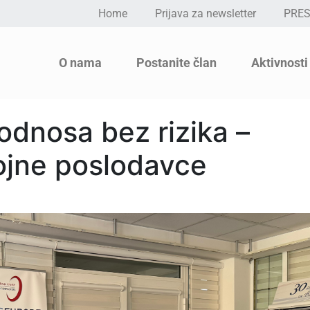
Home
Prijava za newsletter
PRE
O nama
Postanite član
Aktivnosti
odnosa bez rizika –
ojne poslodavce