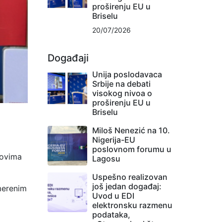
proširenju EU u
Briselu
20/07/2026
Događaji
Unija poslodavaca
Srbije na debati
visokog nivoa o
proširenju EU u
Briselu
Miloš Nenezić na 10.
Nigerija-EU
poslovnom forumu u
vovima
Lagosu
Uspešno realizovan
još jedan događaj:
smerenim
Uvod u EDI
elektronsku razmenu
podataka,