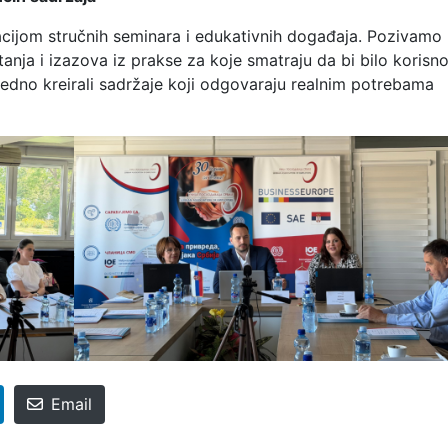
acijom stručnih seminara i edukativnih događaja. Pozivamo
nja i izazova iz prakse za koje smatraju da bi bilo korisn
edno kreirali sadržaje koji odgovaraju realnim potrebama
Email