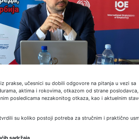
 iz prakse, učesnici su dobili odgovore na pitanja u vezi sa
durama, aktima i rokovima, otkazom od strane poslodavca,
avnim posledicama nezakonitog otkaza, kao i aktuelnim sta
otvrdili su koliko postoji potreba za stručnim i praktično u
ćih sadržaja