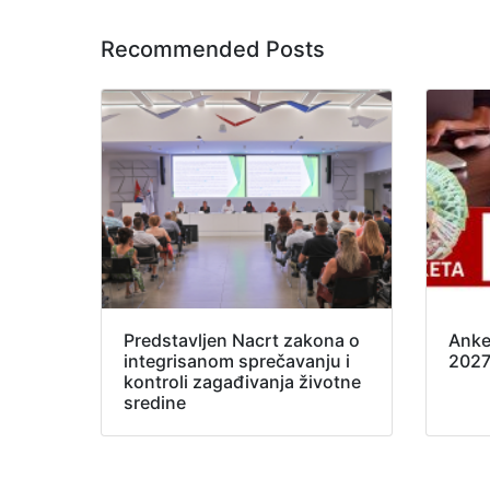
Recommended Posts
Predstavljen Nacrt zakona o
Anke
integrisanom sprečavanju i
202
kontroli zagađivanja životne
sredine