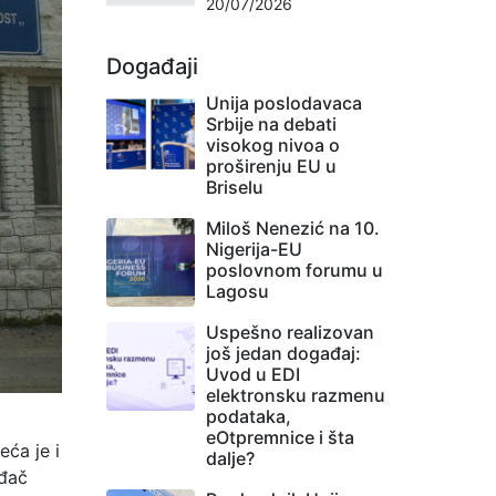
20/07/2026
Događaji
Unija poslodavaca
Srbije na debati
visokog nivoa o
proširenju EU u
Briselu
Miloš Nenezić na 10.
Nigerija-EU
poslovnom forumu u
Lagosu
Uspešno realizovan
još jedan događaj:
Uvod u EDI
elektronsku razmenu
podataka,
eOtpremnice i šta
ća je i
dalje?
ođač