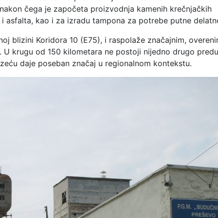
 nakon čega je započeta proizvodnja kamenih krečnjačkih
i asfalta, kao i za izradu tampona za potrebe putne delatno
oj blizini Koridora 10 (E75), i raspolaže značajnim, overen
U krugu od 150 kilometara ne postoji nijedno drugo pred
uzeću daje poseban značaj u regionalnom kontekstu.