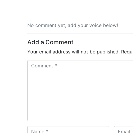
No comment yet, add your voice below!
Add a Comment
Your email address will not be published.
Requ
C
o
m
m
e
n
t
*
N
E