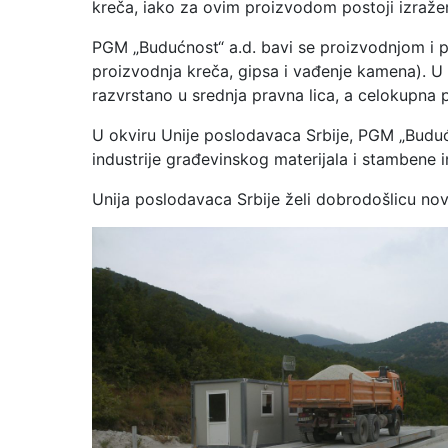
kreča, iako za ovim proizvodom postoji izraže
PGM „Budućnost“ a.d. bavi se proizvodnjom i p
proizvodnja kreča, gipsa i vađenje kamena). U 
razvrstano u srednja pravna lica, a celokupna
U okviru Unije poslodavaca Srbije, PGM „Buduć
industrije građevinskog materijala i stambene in
Unija poslodavaca Srbije želi dobrodošlicu nov