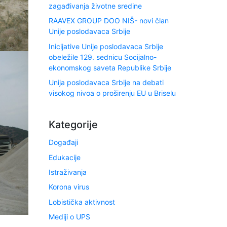
zagađivanja životne sredine
RAAVEX GROUP DOO NIŠ- novi član
Unije poslodavaca Srbije
Inicijative Unije poslodavaca Srbije
obeležile 129. sednicu Socijalno-
ekonomskog saveta Republike Srbije
Unija poslodavaca Srbije na debati
visokog nivoa o proširenju EU u Briselu
Kategorije
Događaji
Edukacije
Istraživanja
Korona virus
Lobistička aktivnost
Mediji o UPS