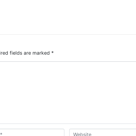
ired fields are marked
*
W