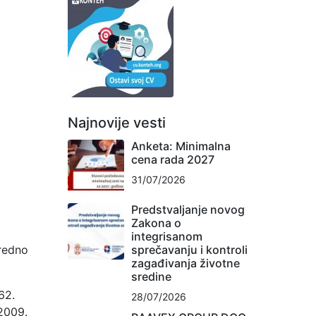
Najnovije vesti
Anketa: Minimalna
cena rada 2027
31/07/2026
Predstvaljanje novog
Zakona o
integrisanom
sprečavanju i kontroli
vredno
zagađivanja životne
sredine
62.
28/07/2026
2009.