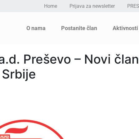
Home
Prijava za newsletter
PRE
O nama
Postanite član
Aktivnosti
.d. Preševo – Novi član
Srbije