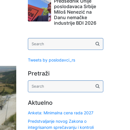
Predsednik Unije
poslodavaca Srbije
Miloš Nenezić na
Danu nemačke
industrije BDI 2026
Tweets by poslodavci_rs
Pretraži
Aktuelno
Anketa: Minimalna cena rada 2027
Predstvaljanje novog Zakona o
integrisanom sprečavanju i kontroli