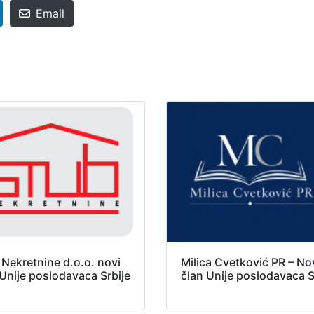
Email
 Nekretnine d.o.o. novi
Milica Cvetković PR – No
 Unije poslodavaca Srbije
član Unije poslodavaca S