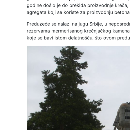
godine došlo je do prekida proizvodnje kreča,
agregata koji se koriste za proizvodnju betona 
Preduzeće se nalazi na jugu Srbije, u neposredn
rezervama mermerisanog krečnjačkog kamena. 
koje se bavi istom delatnošću, što ovom pred