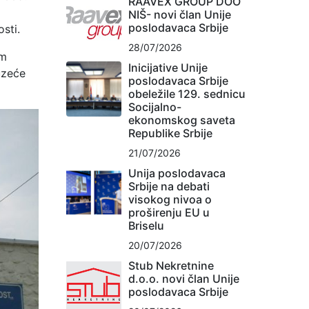
RAAVEX GROUP DOO
NIŠ- novi član Unije
poslodavaca Srbije
sti.
28/07/2026
im
Inicijative Unije
uzeće
poslodavaca Srbije
obeležile 129. sednicu
Socijalno-
ekonomskog saveta
Republike Srbije
21/07/2026
Unija poslodavaca
Srbije na debati
visokog nivoa o
proširenju EU u
Briselu
20/07/2026
Stub Nekretnine
d.o.o. novi član Unije
poslodavaca Srbije