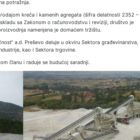
na potražnja.
rodajom kreča i kamenih agregata (šifra delatnosti 2352 –
skladu sa Zakonom o računovodstvu i reviziji, društvo je
 proizvodnja namenjena je domaćem tržištu.
nost“ a.d. Preševo deluje u okviru Sektora građevinarstva,
dustrije, kao i Sektora trgovine.
om članu i raduje se budućoj saradnji.