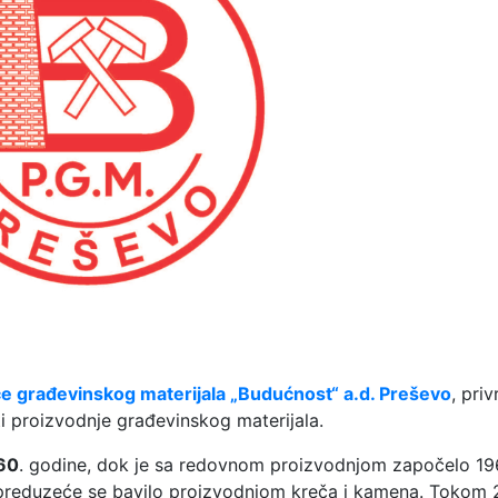
e građevinskog materijala „Budućnost“ a.d. Preševo
, pri
i proizvodnje građevinskog materijala.
60
. godine, dok je sa redovnom proizvodnjom započelo 19
 preduzeće se bavilo proizvodnjom kreča i kamena. Tokom 