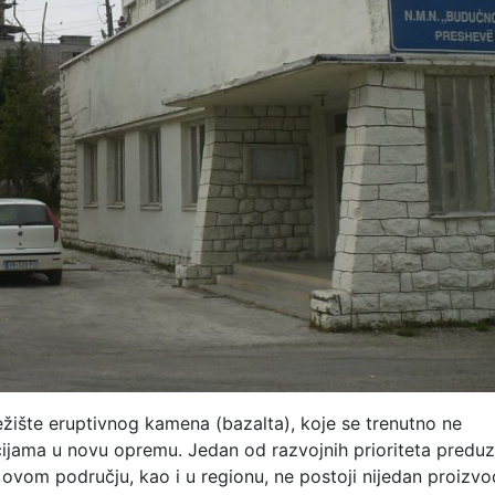
ežište eruptivnog kamena (bazalta), koje se trenutno ne
ijama u novu opremu. Jedan od razvojnih prioriteta preduze
 ovom području, kao i u regionu, ne postoji nijedan proizv