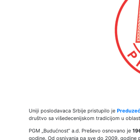
Uniji poslodavaca Srbije pristupilo je
Preduzeć
društvo sa višedecenijskom tradicijom u oblast
PGM „Budućnost“ a.d. Preševo osnovano je
19
godine. Od osnivanja pa sve do 2009. godine