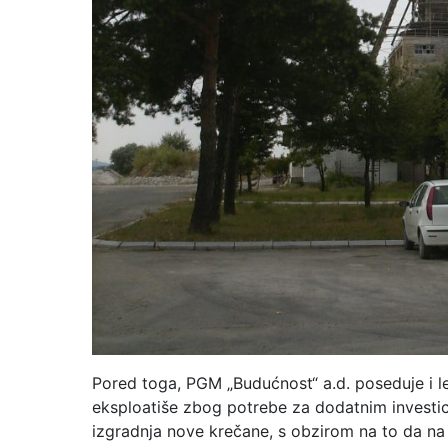
Pored toga, PGM „Budućnost“ a.d. poseduje i l
eksploatiše zbog potrebe za dodatnim investic
izgradnja nove krečane, s obzirom na to da na