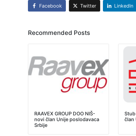
Facebook
Twitter
LinkedIn
Recommended Posts
RAAVEX GROUP DOO NIŠ-
Stub
novi član Unije poslodavaca
član
Srbije