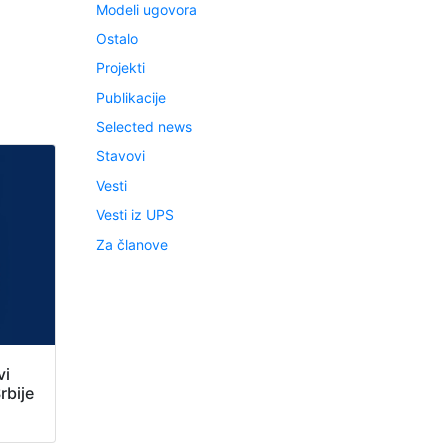
Modeli ugovora
Ostalo
Projekti
Publikacije
Selected news
Stavovi
Vesti
Vesti iz UPS
Za članove
vi
rbije