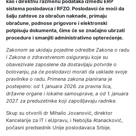
kao i direktnu razmenu podataka između ERP
sistema poslodavca i RFZO. Poslodavci će moći da
šalju zahteve za obračun naknade, primaju
obračune, podnose prigovore i elektronski
potpisuju dokumenta, čime će se značajno ubrzati
procedure i smanjiti administrativno opterećenje.
Zakonom se ukidaju pojedine odredbe Zakona o radu
i Zakona o zdravstvenom osiguranju koje su
obavezivale zaposlene da dostavljaju potvrde o
bolovanju, pa će poslodavci morati da usklade svoje
pravilnike o radu. Primena zakona planirana je
postepeno: od 1. januara 2026. za pravna lica,
državne organe i lokalne samouprave, a od 1. januara
2027. za preduzetnike koji zapošljavaju radnike.
Skup su otvorili dr Mihailo Jovanović, direktor
Kancelarije za IT i eUpravu, i Nebojša Atanacković,
počasni predsednik Unije poslodavaca Srbije.