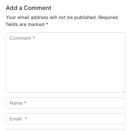
Add a Comment
Your email address will not be published.
Required
fields are marked
*
C
o
m
m
e
n
t
*
N
a
m
E
e
m
*
a