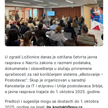
U zgradi Ložionice danas je održana četvrta javna
rasprava o Nacrtu zakona o razmeni podataka,
dokumenata i obaveštenja u slučaju privremene
sprečenosti za rad korišćenjem sistema „eBolovanje –
Poslodavac“. Skup je organizovan u saradnji
Kancelarije za IT i eUpravu i Unije poslodavaca Srbije,
a javna rasprava trajaće do 1. oktobra 2025. godine.
Predlozi i sugestije mogu se dostaviti do 1. oktobra
2025. godine na imejl:
ite.kontakt@gov.rs
.