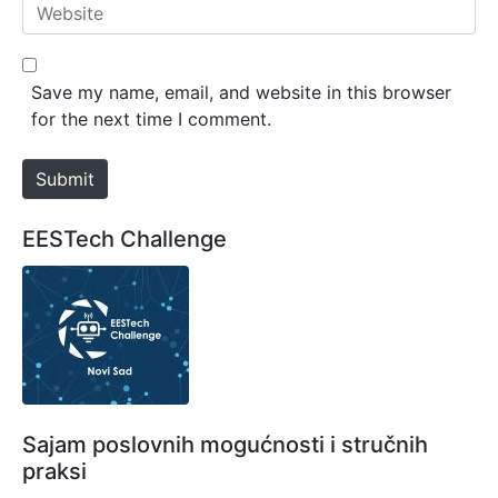
W
i
e
l
b
*
s
Save my name, email, and website in this browser
i
for the next time I comment.
t
e
Submit
EESTech Challenge
Sajam poslovnih mogućnosti i stručnih
praksi