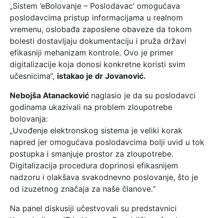
„Sistem ’eBolovanje – Poslodavac’ omogućava
poslodavcima pristup informacijama u realnom
vremenu, oslobađa zaposlene obaveze da tokom
bolesti dostavljaju dokumentaciju i pruža državi
efikasniji mehanizam kontrole. Ovo je primer
digitalizacije koja donosi konkretne koristi svim
učesnicima“,
istakao je dr Jovanović.
Nebojša Atanacković
naglasio je da su poslodavci
godinama ukazivali na problem zloupotrebe
bolovanja:
„Uvođenje elektronskog sistema je veliki korak
napred jer omogućava poslodavcima bolji uvid u tok
postupka i smanjuje prostor za zloupotrebe.
Digitalizacija procedura doprinosi efikasnijem
nadzoru i olakšava svakodnevno poslovanje, što je
od izuzetnog značaja za naše članove.“
Na panel diskusiji učestvovali su predstavnici