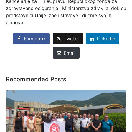
Kancelarije za IT i eUpravu, Republičkog fonda za
zdravstveno osiguranje i Ministarstva zdravlja, dok su
predstavnici Unije izneli stavove i dileme svojih
članova.
Facebook
Twitter
LinkedIn
Email
Recommended Posts