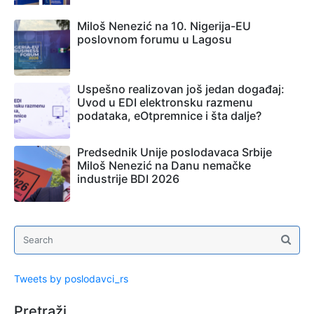
Miloš Nenezić na 10. Nigerija-EU
poslovnom forumu u Lagosu
Uspešno realizovan još jedan događaj:
Uvod u EDI elektronsku razmenu
podataka, eOtpremnice i šta dalje?
Predsednik Unije poslodavaca Srbije
Miloš Nenezić na Danu nemačke
industrije BDI 2026
Tweets by poslodavci_rs
Pretraži