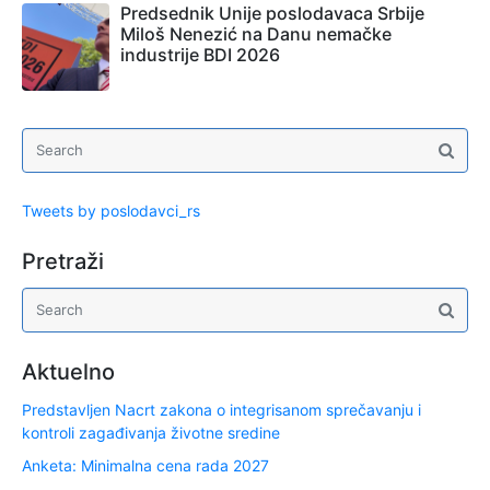
Predsednik Unije poslodavaca Srbije
Miloš Nenezić na Danu nemačke
industrije BDI 2026
Tweets by poslodavci_rs
Pretraži
Aktuelno
Predstavljen Nacrt zakona o integrisanom sprečavanju i
kontroli zagađivanja životne sredine
Anketa: Minimalna cena rada 2027