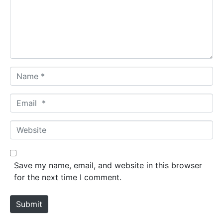
e
n
t
*
N
a
m
E
e
m
*
a
W
i
e
l
b
*
s
Save my name, email, and website in this browser
i
for the next time I comment.
t
e
Submit