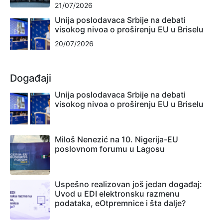
21/07/2026
Unija poslodavaca Srbije na debati
visokog nivoa o proširenju EU u Briselu
20/07/2026
Događaji
Unija poslodavaca Srbije na debati
visokog nivoa o proširenju EU u Briselu
Miloš Nenezić na 10. Nigerija-EU
poslovnom forumu u Lagosu
Uspešno realizovan još jedan događaj:
Uvod u EDI elektronsku razmenu
podataka, eOtpremnice i šta dalje?