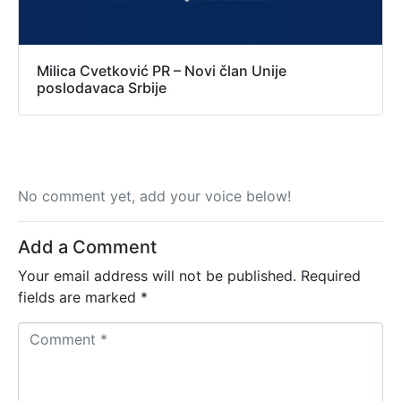
Milica Cvetković PR – Novi član Unije
poslodavaca Srbije
No comment yet, add your voice below!
Add a Comment
Your email address will not be published.
Required
fields are marked
*
C
o
m
m