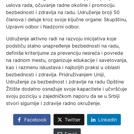
uslova rada, očuvanje radne okoline i promociju
bezbednosti i zdravlja na radu. Udruženje broji 50
članova i deluje kroz svoje ključne organe: Skupštinu,
Upravni odbor i Nadzorni odbor.
Udruženje aktivno radi na razvoju inicijativa koje
podstiču stalno unapređenje bezbednosti na radu,
definiše kriterijume za prevenciju nesreća i povreda
na radnom mestu, organizuje edukacije i savetovanja,
kao i razmenu iskustava i najboljih praksi u oblasti
bezbednosti i zdravlja. Pridruživanjem Uniji,
Udruženje za bezbednost i zdravlje na radu Opštine
Žitište dodatno osnažuje svoje kapacitete i učvršćuje
svoju poziciju u zajedničkom naporu da se u Srbiji
stvori sigurnije i zdravije radno okruženje.
Facebook
Twitter
LinkedIn