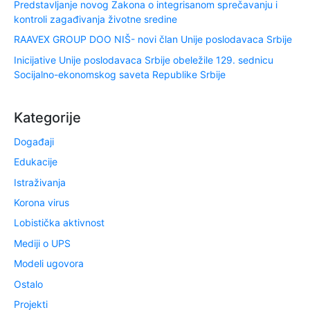
Predstavljanje novog Zakona o integrisanom sprečavanju i
kontroli zagađivanja životne sredine
RAAVEX GROUP DOO NIŠ- novi član Unije poslodavaca Srbije
Inicijative Unije poslodavaca Srbije obeležile 129. sednicu
Socijalno-ekonomskog saveta Republike Srbije
Kategorije
Događaji
Edukacije
Istraživanja
Korona virus
Lobistička aktivnost
Mediji o UPS
Modeli ugovora
Ostalo
Projekti