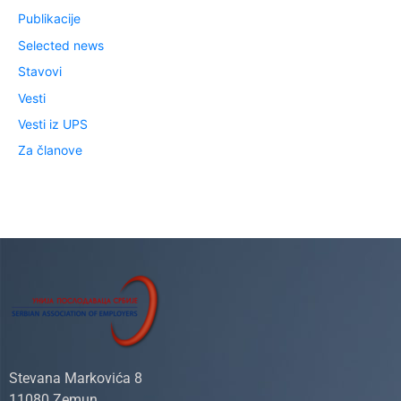
Publikacije
Selected news
Stavovi
Vesti
Vesti iz UPS
Za članove
Stevana Markovića 8
11080 Zemun