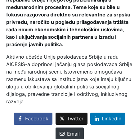
međunarodnim procesima. Teme koje su bile u
fokusu razgovora direktno su relevantne za srpsku
privredu, naročito u pogledu prilagođavanja tržišta
rada novim ekonomskim i tehnološkim uslovima,
kao i uključivanja socijalnih partnera u izradu i
praćenje javnih politika.
Aktivno učešće Unije poslodavaca Srbije u radu
AICESIS-a doprinosi jačanju glasa poslodavaca Srbije
na međunarodnoj sceni. Istovremeno omogućava
razmenu iskustava sa institucijama koje imaju ključnu
ulogu u oblikovanju globalnih politika socijalnog
dijaloga, pravedne tranzicije i održivog, inkluzivnog
razvoja.
Facebook
Twitter
LinkedIn
Email