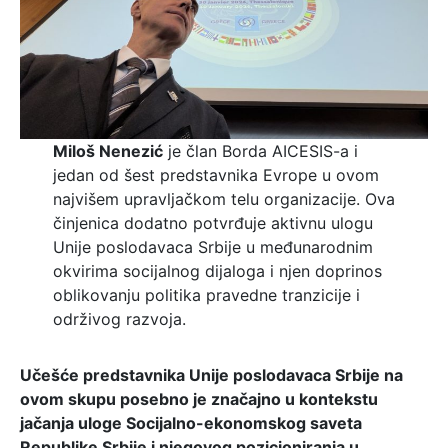
Miloš Nenezić
je član Borda AICESIS-a i
jedan od šest predstavnika Evrope u ovom
najvišem upravljačkom telu organizacije. Ova
činjenica dodatno potvrđuje aktivnu ulogu
Unije poslodavaca Srbije u međunarodnim
okvirima socijalnog dijaloga i njen doprinos
oblikovanju politika pravedne tranzicije i
održivog razvoja.
Učešće predstavnika Unije poslodavaca Srbije na
ovom skupu posebno je značajno u kontekstu
jačanja uloge Socijalno-ekonomskog saveta
Republike Srbije i njegovog pozicioniranja u