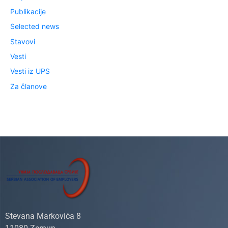
Publikacije
Selected news
Stavovi
Vesti
Vesti iz UPS
Za članove
Stevana Markovića 8