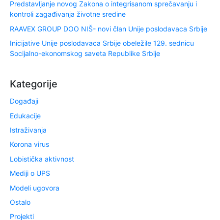
Predstavljanje novog Zakona o integrisanom sprečavanju i
kontroli zagađivanja životne sredine
RAAVEX GROUP DOO NIŠ- novi član Unije poslodavaca Srbije
Inicijative Unije poslodavaca Srbije obeležile 129. sednicu
Socijalno-ekonomskog saveta Republike Srbije
Kategorije
Događaji
Edukacije
Istraživanja
Korona virus
Lobistička aktivnost
Mediji o UPS
Modeli ugovora
Ostalo
Projekti