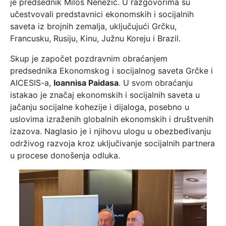
je predsednik Miloš Nenezić. U razgovorima su
učestvovali predstavnici ekonomskih i socijalnih
saveta iz brojnih zemalja, uključujući Grčku,
Francusku, Rusiju, Kinu, Južnu Koreju i Brazil.
Skup je započet pozdravnim obraćanjem
predsednika Ekonomskog i socijalnog saveta Grčke i
AICESIS-a,
Ioannisa Paidasa
. U svom obraćanju
istakao je značaj ekonomskih i socijalnih saveta u
jačanju socijalne kohezije i dijaloga, posebno u
uslovima izraženih globalnih ekonomskih i društvenih
izazova. Naglasio je i njihovu ulogu u obezbeđivanju
održivog razvoja kroz uključivanje socijalnih partnera
u procese donošenja odluka.