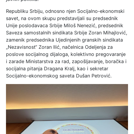
Republiku Srbiju, odnosno njen Socijalno-ekonomski
savet, na ovom skupu predstavljali su predsednik
Unije poslodavaca Srbije Miloš Nenezić, predsednik
Saveza samostalnih sindikata Srbije Zoran Mihajlović,
zamenik predsednika Ujedinjenih granskih sindikata
„Nezavisnost“ Zoran Ilić, načelnica Odeljenja za
poslove socijalnog dijaloga, kolektivno pregovaranje
i zarade Ministarstva za rad, zapošljavanje, boračka i
socijalna pitanja Dragana Kralj, kao i sekretar
Socijalno-ekonomskog saveta Dušan Petrović.