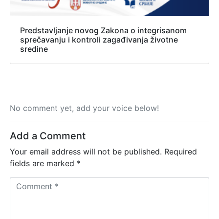
Predstavljanje novog Zakona o integrisanom
sprečavanju i kontroli zagađivanja životne
sredine
No comment yet, add your voice below!
Add a Comment
Your email address will not be published.
Required
fields are marked
*
C
o
m
m