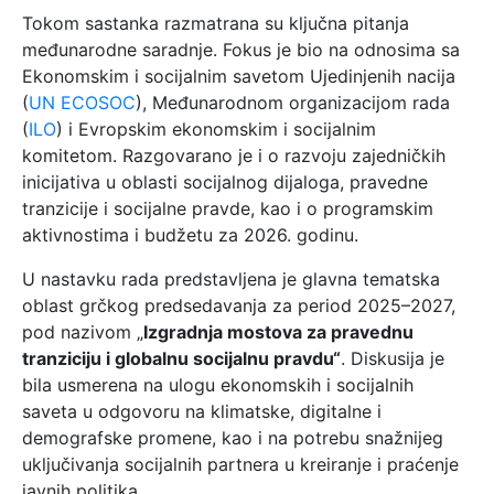
Tokom sastanka razmatrana su ključna pitanja
međunarodne saradnje. Fokus je bio na odnosima sa
Ekonomskim i socijalnim savetom Ujedinjenih nacija
(
UN ECOSOC
), Međunarodnom organizacijom rada
(
ILO
) i Evropskim ekonomskim i socijalnim
komitetom. Razgovarano je i o razvoju zajedničkih
inicijativa u oblasti socijalnog dijaloga, pravedne
tranzicije i socijalne pravde, kao i o programskim
aktivnostima i budžetu za 2026. godinu.
U nastavku rada predstavljena je glavna tematska
oblast grčkog predsedavanja za period 2025–2027,
pod nazivom „
Izgradnja mostova za pravednu
tranziciju i globalnu socijalnu pravdu“
. Diskusija je
bila usmerena na ulogu ekonomskih i socijalnih
saveta u odgovoru na klimatske, digitalne i
demografske promene, kao i na potrebu snažnijeg
uključivanja socijalnih partnera u kreiranje i praćenje
javnih politika.