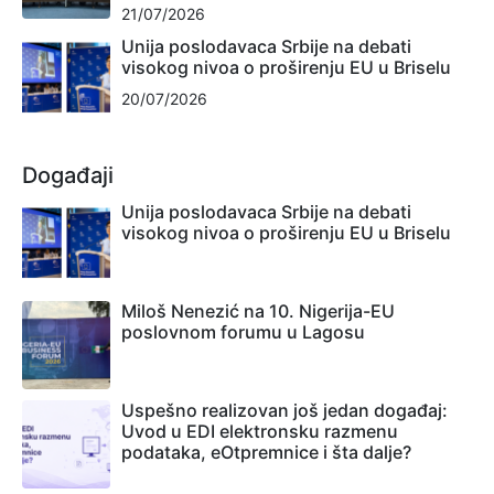
21/07/2026
Unija poslodavaca Srbije na debati
visokog nivoa o proširenju EU u Briselu
20/07/2026
Događaji
Unija poslodavaca Srbije na debati
visokog nivoa o proširenju EU u Briselu
Miloš Nenezić na 10. Nigerija-EU
poslovnom forumu u Lagosu
Uspešno realizovan još jedan događaj:
Uvod u EDI elektronsku razmenu
podataka, eOtpremnice i šta dalje?