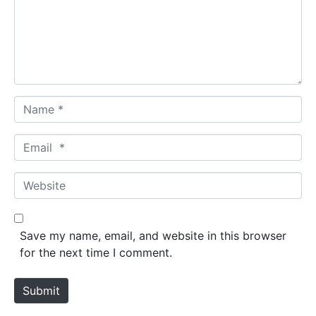
e
n
t
*
N
a
m
E
e
m
*
a
W
i
e
l
b
*
s
Save my name, email, and website in this browser
i
for the next time I comment.
t
e
Submit