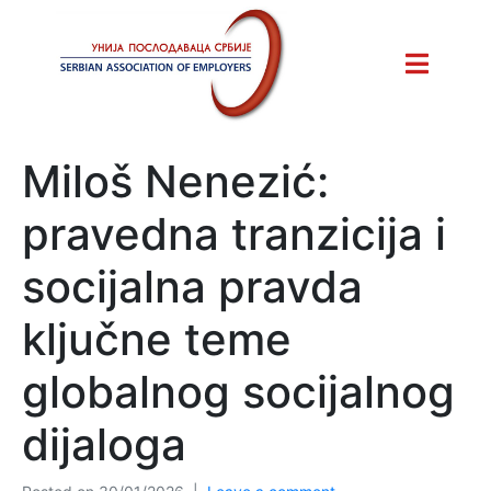
Miloš Nenezić:
pravedna tranzicija i
socijalna pravda
ključne teme
globalnog socijalnog
dijaloga