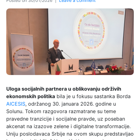
Posted on
30/01/2026
Leave a comment
Uloga socijalnih partnera u oblikovanju održivih
ekonomskih politika
bila je u fokusu sastanka Borda
AICESIS
, održanog 30. januara 2026. godine u
Solunu. Tokom razgovora razmatrane su teme
pravedne tranzicije i socijalne pravde, uz poseban
akcenat na izazove zelene i digitalne transformacije.
Uniju poslodavaca Srbije na ovom skupu predstavljao