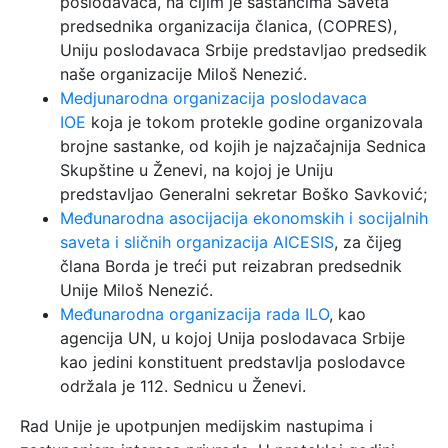
poslodavaca, na čijim je sastancima Saveta
predsednika organizacija članica, (COPRES),
Uniju poslodavaca Srbije predstavljao predsedik
naše organizacije Miloš Nenezić.
Medjunarodna organizacija poslodavaca
IOE
koja je tokom protekle godine organizovala
brojne sastanke, od kojih je najzačajnija Sednica
Skupštine u Ženevi, na kojoj je Uniju
predstavljao Generalni sekretar Boško Savković;
Međunarodna asocijacija ekonomskih i socijalnih
saveta i sličnih organizacija AICESIS
, za čijeg
člana Borda je treći put reizabran predsednik
Unije Miloš Nenezić.
Međunarodna organizacija rada ILO
, kao
agencija UN, u kojoj Unija poslodavaca Srbije
kao jedini konstituent predstavlja poslodavce
održala je 112. Sednicu u Ženevi.
Rad Unije je upotpunjen medijskim nastupima i