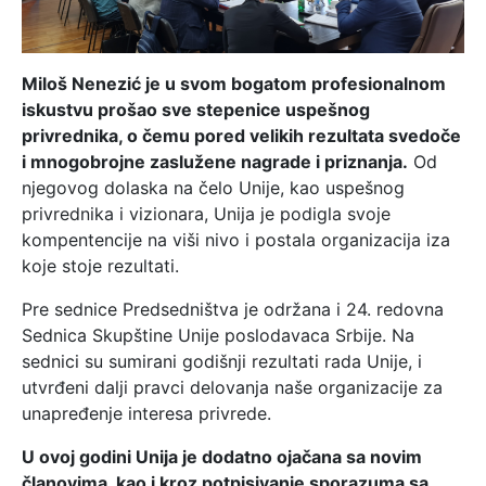
Miloš Nenezić je u svom bogatom profesionalnom
iskustvu prošao sve stepenice uspešnog
privrednika, o čemu pored velikih rezultata svedoče
i mnogobrojne zaslužene nagrade i priznanja.
Od
njegovog dolaska na čelo Unije, kao uspešnog
privrednika i vizionara, Unija je podigla svoje
kompentencije na viši nivo i postala organizacija iza
koje stoje rezultati.
Pre sednice Predsedništva je održana i 24. redovna
Sednica Skupštine Unije poslodavaca Srbije. Na
sednici su sumirani godišnji rezultati rada Unije, i
utvrđeni dalji pravci delovanja naše organizacije za
unapređenje interesa privrede.
U ovoj godini Unija je dodatno ojačana sa novim
članovima, kao i kroz potpisivanje sporazuma sa