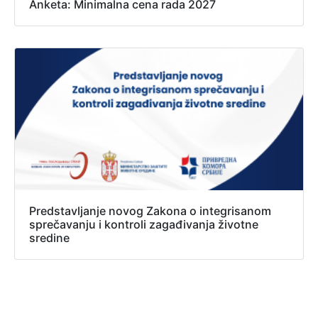
Anketa: Minimalna cena rada 2027
Predstavljanje novog Zakona o integrisanom
sprečavanju i kontroli zagađivanja životne
sredine