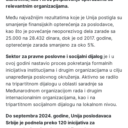
relevantnim organizacijama.
Među najvažnijim rezultatima koje je Unija postigla su
smanjenje finansijskih opterećenja za poslodavce,
kao što je povećanje neoporezivog dela zarade sa
25.000 na 28.432 dinara, dok je od 2017. godine,
opterećenje zarada smanjeno za oko 5%.
Sektor za pravne poslovne i socijalni dijalog
je i u
ovoj godini nastavio proces pokretanja formalnih
inicijativa institucijama i drugim organizacijama u cilju
unapređenja poslovnog okruženja. Aktivno se radilo
na tripartitnom dijalogu u oblasti saradnje sa
Međunarodnom organizacijom rada i drugim
internacionalnim organizacijama, kao i na
tripartitnom socijalnom dijalogu na lokalnom nivou.
Do septembra 2024. godine, Unija poslodavaca
Srbije je podnela preko 120 inicijativa za