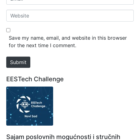
e
m
*
a
W
i
e
l
b
*
s
Save my name, email, and website in this browser
i
for the next time I comment.
t
e
Submit
EESTech Challenge
Sajam poslovnih mogućnosti i stručnih