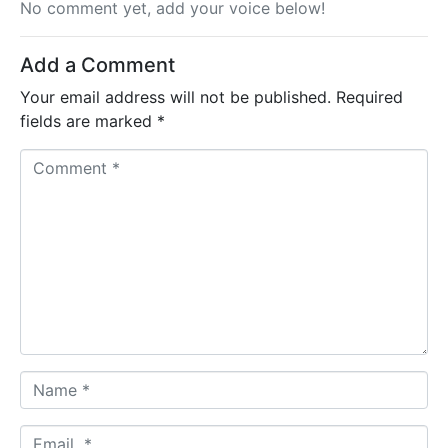
No comment yet, add your voice below!
Add a Comment
Your email address will not be published.
Required
fields are marked
*
C
o
m
m
e
n
t
*
N
a
m
E