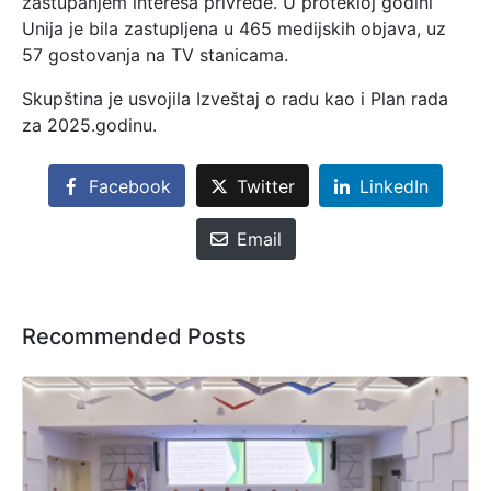
zastupanjem interesa privrede. U protekloj godini
Unija je bila zastupljena u 465 medijskih objava, uz
57 gostovanja na TV stanicama.
Skupština je usvojila Izveštaj o radu kao i Plan rada
za 2025.godinu.
Facebook
Twitter
LinkedIn
Email
Recommended Posts