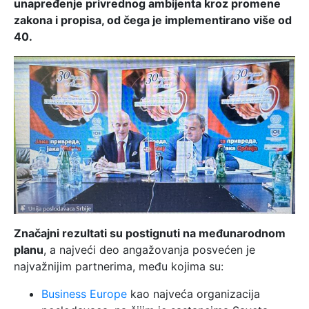
unapređenje privrednog ambijenta kroz promene
zakona i propisa, od čega je implementirano više od
40.
Značajni rezultati su postignuti na međunarodnom
planu
, a najveći deo angažovanja posvećen je
najvažnijim partnerima, među kojima su:
Business Europe
kao najveća organizacija