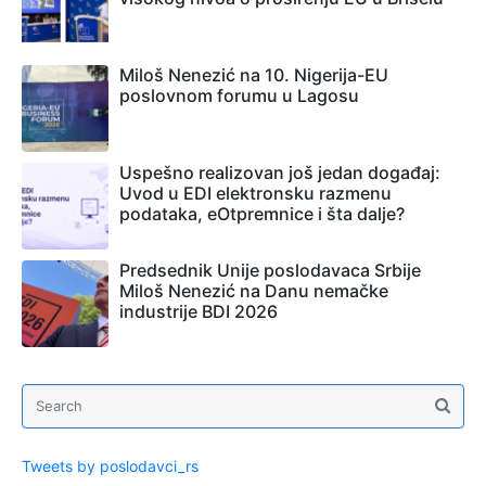
Miloš Nenezić na 10. Nigerija-EU
poslovnom forumu u Lagosu
Uspešno realizovan još jedan događaj:
Uvod u EDI elektronsku razmenu
podataka, eOtpremnice i šta dalje?
Predsednik Unije poslodavaca Srbije
Miloš Nenezić na Danu nemačke
industrije BDI 2026
Tweets by poslodavci_rs