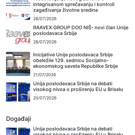
integrisanom sprečavanju i kontroli
zagađivanja životne sredine
28/07/2026
RAAVEX GROUP DOO NIŠ- novi član Unije
poslodavaca Srbije
28/07/2026
Inicijative Unije poslodavaca Srbije
obeležile 129. sednicu Socijalno-
ekonomskog saveta Republike Srbije
21/07/2026
Unija poslodavaca Srbije na debati
visokog nivoa o proširenju EU u Briselu
20/07/2026
Događaji
Unija poslodavaca Srbije na debati
visokog nivoa o proširenju EU u Briselu