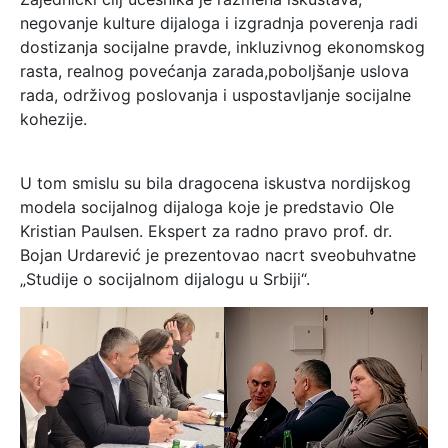
negovanje kulture dijaloga i izgradnja poverenja radi
dostizanja socijalne pravde, inkluzivnog ekonomskog
rasta, realnog povećanja zarada,poboljšanje uslova
rada, održivog poslovanja i uspostavljanje socijalne
kohezije.
U tom smislu su bila dragocena iskustva nordijskog
modela socijalnog dijaloga koje je predstavio Ole
Kristian Paulsen. Ekspert za radno pravo prof. dr.
Bojan Urdarević je prezentovao nacrt sveobuhvatne
„Studije o socijalnom dijalogu u Srbiji“.