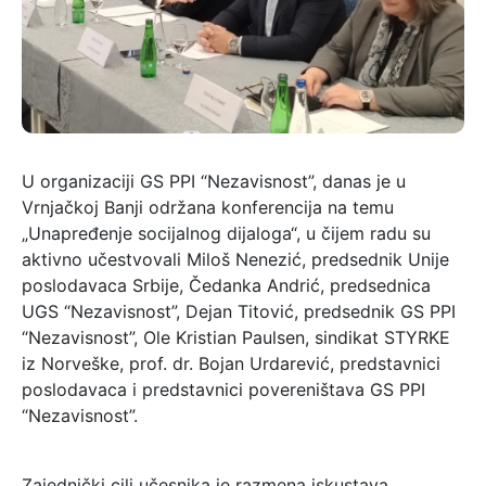
U organizaciji GS PPI “Nezavisnost”, danas je u
Vrnjačkoj Banji održana konferencija na temu
„Unapređenje socijalnog dijaloga“, u čijem radu su
aktivno učestvovali Miloš Nenezić, predsednik Unije
poslodavaca Srbije, Čedanka Andrić, predsednica
UGS “Nezavisnost”, Dejan Titović, predsednik GS PPI
“Nezavisnost”, Ole Kristian Paulsen, sindikat STYRKE
iz Norveške, prof. dr. Bojan Urdarević, predstavnici
poslodavaca i predstavnici povereništava GS PPI
“Nezavisnost”.
Zajednički cilj učesnika je razmena iskustava,