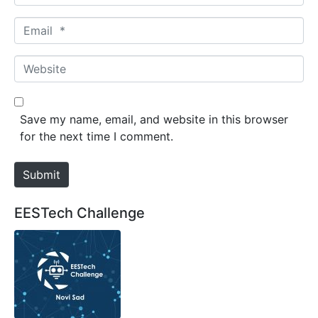
a
m
E
e
m
*
a
W
i
e
l
b
*
s
Save my name, email, and website in this browser
i
for the next time I comment.
t
e
Submit
EESTech Challenge