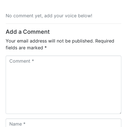
No comment yet, add your voice below!
Add a Comment
Your email address will not be published.
Required
fields are marked
*
C
o
m
m
e
n
t
*
N