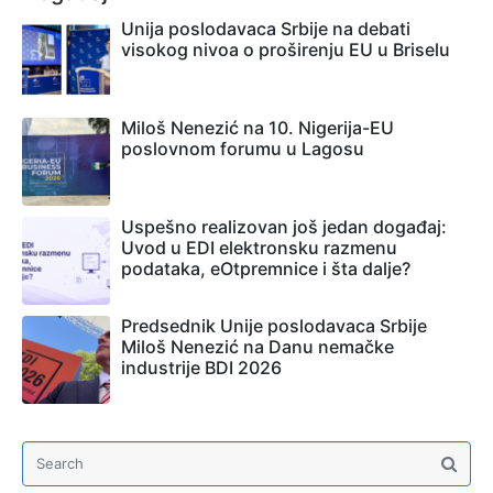
Unija poslodavaca Srbije na debati
visokog nivoa o proširenju EU u Briselu
Miloš Nenezić na 10. Nigerija-EU
poslovnom forumu u Lagosu
Uspešno realizovan još jedan događaj:
Uvod u EDI elektronsku razmenu
podataka, eOtpremnice i šta dalje?
Predsednik Unije poslodavaca Srbije
Miloš Nenezić na Danu nemačke
industrije BDI 2026