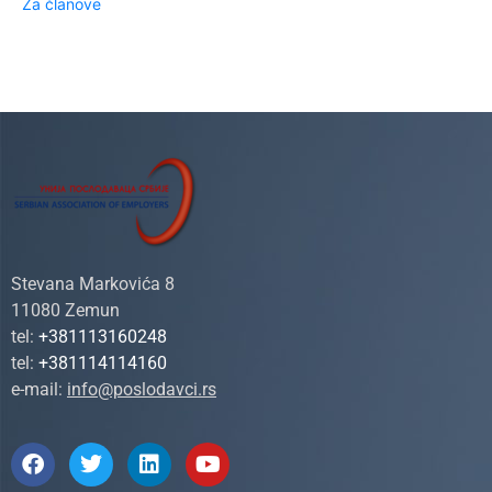
Za članove
Stevana Markovića 8
11080 Zemun
tel:
+381113160248
tel:
+381114114160
e-mail:
info@poslodavci.rs