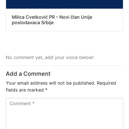
Milica Cvetković PR – Novi član Unije
poslodavaca Srbije
No comment yet, add your voice below!
Add a Comment
Your email address will not be published.
Required
fields are marked
*
C
o
m
m
e