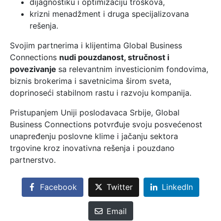
dijagnostiku i optimizaciju troškova,
krizni menadžment i druga specijalizovana
rešenja.
Svojim partnerima i klijentima Global Business
Connections
nudi pouzdanost, stručnost i
povezivanje
sa relevantnim investicionim fondovima,
biznis brokerima i savetnicima širom sveta,
doprinoseći stabilnom rastu i razvoju kompanija.
Pristupanjem Uniji poslodavaca Srbije, Global
Business Connections potvrđuje svoju posvećenost
unapređenju poslovne klime i jačanju sektora
trgovine kroz inovativna rešenja i pouzdano
partnerstvo.
Facebook
Twitter
LinkedIn
Email