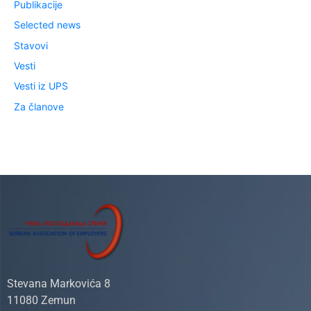
Publikacije
Selected news
Stavovi
Vesti
Vesti iz UPS
Za članove
Stevana Markovića 8
11080 Zemun