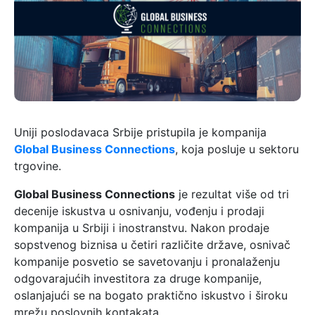
Uniji poslodavaca Srbije pristupila je kompanija
Global Business Connections
, koja posluje u sektoru
trgovine.
Global Business Connections
je rezultat više od tri
decenije iskustva u osnivanju, vođenju i prodaji
kompanija u Srbiji i inostranstvu. Nakon prodaje
sopstvenog biznisa u četiri različite države, osnivač
kompanije posvetio se savetovanju i pronalaženju
odgovarajućih investitora za druge kompanije,
oslanjajući se na bogato praktično iskustvo i široku
mrežu poslovnih kontakata.