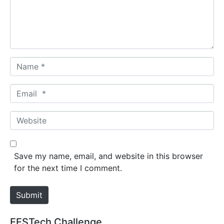
n
t
*
N
a
m
E
e
m
*
a
W
i
e
l
b
*
s
Save my name, email, and website in this browser
i
for the next time I comment.
t
e
Submit
EESTech Challenge