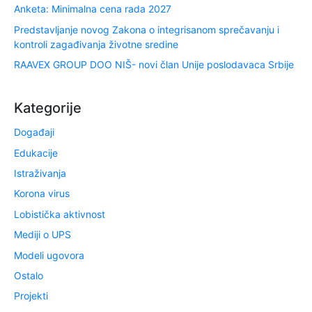
Anketa: Minimalna cena rada 2027
Predstavljanje novog Zakona o integrisanom sprečavanju i
kontroli zagađivanja životne sredine
RAAVEX GROUP DOO NIŠ- novi član Unije poslodavaca Srbije
Kategorije
Događaji
Edukacije
Istraživanja
Korona virus
Lobistička aktivnost
Mediji o UPS
Modeli ugovora
Ostalo
Projekti