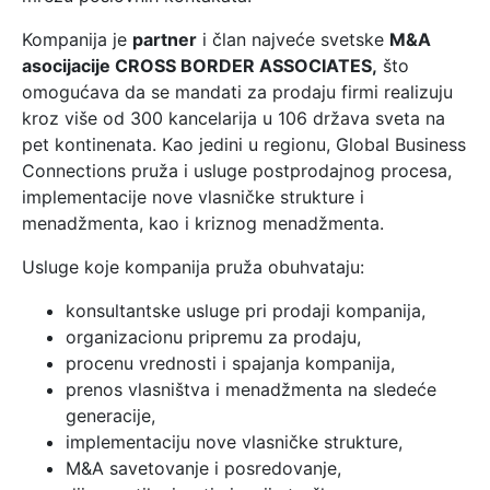
Kompanija je
partner
i član najveće svetske
M&A
asocijacije CROSS BORDER ASSOCIATES,
što
omogućava da se mandati za prodaju firmi realizuju
kroz više od 300 kancelarija u 106 država sveta na
pet kontinenata. Kao jedini u regionu, Global Business
Connections pruža i usluge postprodajnog procesa,
implementacije nove vlasničke strukture i
menadžmenta, kao i kriznog menadžmenta.
Usluge koje kompanija pruža obuhvataju:
konsultantske usluge pri prodaji kompanija,
organizacionu pripremu za prodaju,
procenu vrednosti i spajanja kompanija,
prenos vlasništva i menadžmenta na sledeće
generacije,
implementaciju nove vlasničke strukture,
M&A savetovanje i posredovanje,