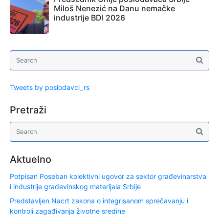
Miloš Nenezić na Danu nemačke
industrije BDI 2026
Tweets by poslodavci_rs
Pretraži
Aktuelno
Potpisan Poseban kolektivni ugovor za sektor građevinarstva
i industrije građevinskog materijala Srbije
Predstavljen Nacrt zakona o integrisanom sprečavanju i
kontroli zagađivanja životne sredine