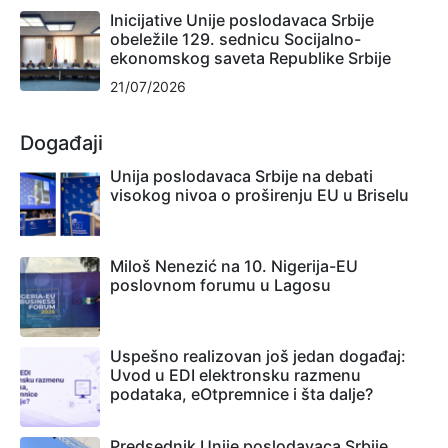
Inicijative Unije poslodavaca Srbije
obeležile 129. sednicu Socijalno-
ekonomskog saveta Republike Srbije
21/07/2026
Događaji
Unija poslodavaca Srbije na debati
visokog nivoa o proširenju EU u Briselu
Miloš Nenezić na 10. Nigerija-EU
poslovnom forumu u Lagosu
Uspešno realizovan još jedan događaj:
Uvod u EDI elektronsku razmenu
podataka, eOtpremnice i šta dalje?
Predsednik Unije poslodavaca Srbije