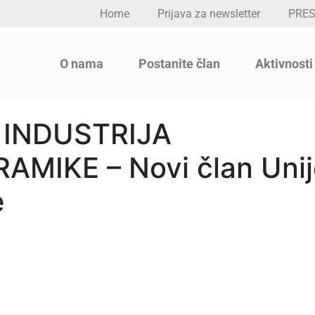
Home
Prijava za newsletter
PRE
O nama
Postanite član
Aktivnosti
 INDUSTRIJA
MIKE – Novi član Unij
e