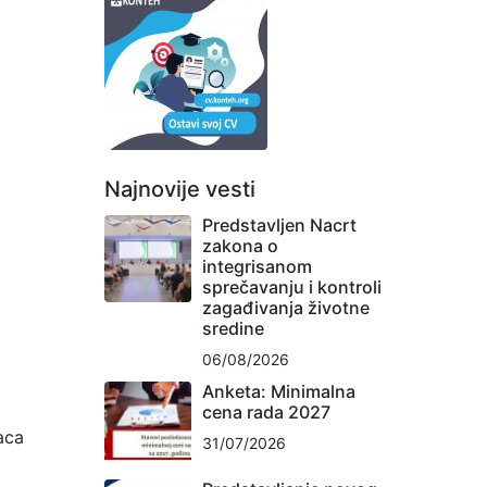
Najnovije vesti
Predstavljen Nacrt
zakona o
integrisanom
sprečavanju i kontroli
zagađivanja životne
sredine
06/08/2026
Anketa: Minimalna
cena rada 2027
aca
31/07/2026