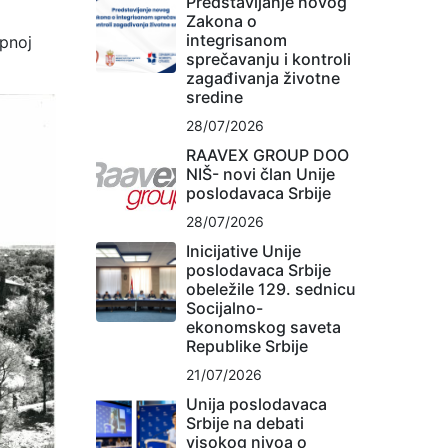
Predstavljanje novog
Zakona o
integrisanom
upnoj
sprečavanju i kontroli
zagađivanja životne
sredine
28/07/2026
RAAVEX GROUP DOO
NIŠ- novi član Unije
poslodavaca Srbije
28/07/2026
Inicijative Unije
poslodavaca Srbije
obeležile 129. sednicu
Socijalno-
ekonomskog saveta
Republike Srbije
21/07/2026
Unija poslodavaca
Srbije na debati
visokog nivoa o