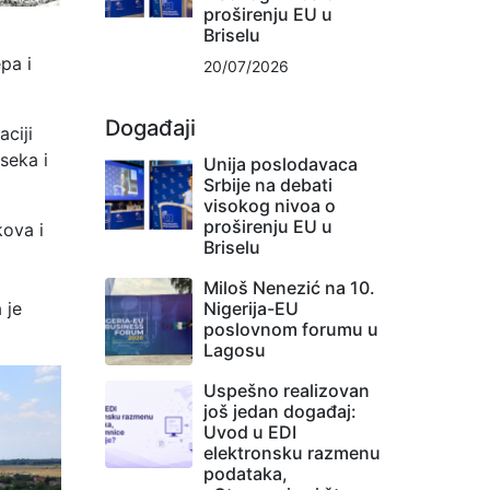
proširenju EU u
Briselu
pa i
20/07/2026
Događaji
ciji
seka i
Unija poslodavaca
Srbije na debati
visokog nivoa o
proširenju EU u
kova i
Briselu
Miloš Nenezić na 10.
Nigerija-EU
 je
poslovnom forumu u
Lagosu
Uspešno realizovan
još jedan događaj:
Uvod u EDI
elektronsku razmenu
podataka,