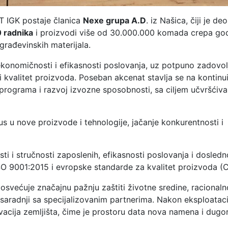
T IGK postaje članica
Nexe grupa A.D
. iz Našica, čiji je deo
 radnika
i proizvodi više od 30.000.000 komada crepa god
 građevinskih materijala.
konomičnosti i efikasnosti poslovanja, uz potpuno zadovol
 kvalitet proizvoda. Poseban akcenat stavlja se na kontinu
programa i razvoj izvozne sposobnosti, sa ciljem učvršćiva
s u nove proizvode i tehnologije, jačanje konkurentnosti i
ti i stručnosti zaposlenih, efikasnosti poslovanja i dosledn
SO 9001:2015 i evropske standarde za kvalitet proizvoda (C
osvećuje značajnu pažnju zaštiti životne sredine, racional
saradnji sa specijalizovanim partnerima. Nakon eksploataci
tivacija zemljišta, čime je prostoru data nova namena i dug