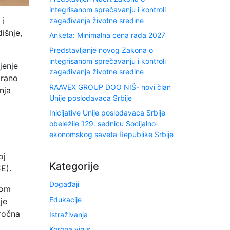
integrisanom sprečavanju i kontroli
 i
zagađivanja životne sredine
išnje,
Anketa: Minimalna cena rada 2027
Predstavljanje novog Zakona o
integrisanom sprečavanju i kontroli
jenje
zagađivanja životne sredine
irano
RAAVEX GROUP DOO NIŠ- novi član
nja
Unije poslodavaca Srbije
Inicijative Unije poslodavaca Srbije
obeležile 129. sednicu Socijalno-
ekonomskog saveta Republike Srbije
oj
Kategorije
E).
Događaji
nom
Edukacije
je
oročna
Istraživanja
Korona virus