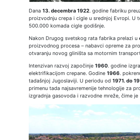
Dana
13. decembra 1922
. godine fabriku pre
proizvodnju crepa i cigle u srednjoj Evropi. U
500.000 komada cigle godišnje.
Nakon Drugog svetskog rata fabrika prelazi u
proizvodnog procesa – nabavci opreme za proi
otvaranju novog gliništa sa motornim transpo
Intenzivan razvoj započinje
1960
. godine izgr
elektrifikacijom crepane. Godine
1966
. pokren
tadašnjoj Jugoslaviji. U periodu od
1971. do 1
primenu tada najsavremenije tehnologije za p
izgradnja gasovoda i razvodne mreže, čime je