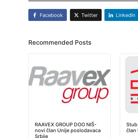
Facebook
Twitter
LinkedIn
Recommended Posts
RAAVEX GROUP DOO NIŠ-
Stub
novi član Unije poslodavaca
član
Srbije