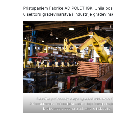
Pristupanjem Fabrike AD POLET IGK, Unija posl
u sektoru građevinarstva i industrije građevinsk
Fabrička proizvodnja crepa i građevinskih materij
Automatizovana industrijska mašina koja transportuj
kvalitetnog crepa za građevinsku industriju.