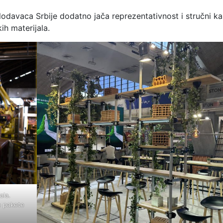
odavaca Srbije dodatno jača reprezentativnost i stručni ka
ih materijala.
ala.
e pakete