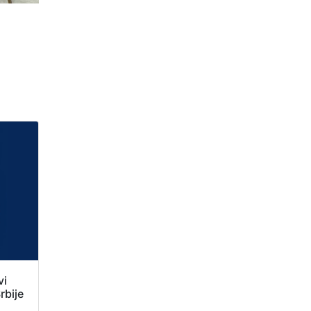
vi
rbije