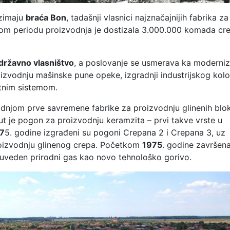
uzimaju
braća Bon
, tadašnji vlasnici najznačajnijih fabrika za
 tom periodu proizvodnja je dostizala 3.000.000 komada cre
državno vlasništvo
, a poslovanje se usmerava ka moderniza
zvodnju mašinske pune opeke, izgradnji industrijskog kolo
rtnim sistemom.
adnjom prve savremene fabrike za proizvodnju glinenih blo
ut je pogon za proizvodnju keramzita – prvi takve vrste u
97
5. godine izgrađeni su pogoni Crepana 2 i Crepana 3, uz
roizvodnju glinenog crepa. Početkom
1975
. godine završena
 uveden prirodni gas kao novo tehnološko gorivo.