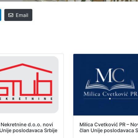
Email
 Nekretnine d.o.o. novi
Milica Cvetković PR – No
 Unije poslodavaca Srbije
član Unije poslodavaca S