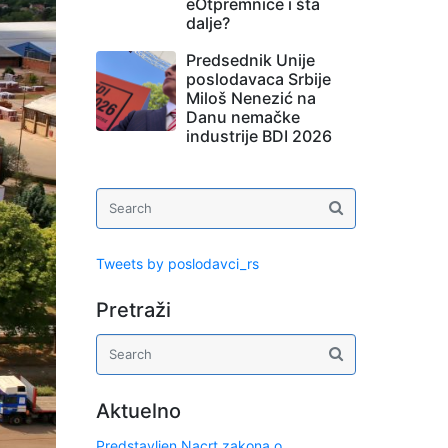
eOtpremnice i šta
dalje?
Predsednik Unije
poslodavaca Srbije
Miloš Nenezić na
Danu nemačke
industrije BDI 2026
Tweets by poslodavci_rs
Pretraži
Aktuelno
Predstavljen Nacrt zakona o