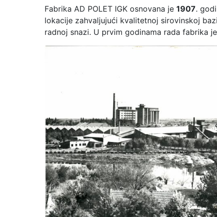
Fabrika AD POLET IGK osnovana je
1907
. god
lokacije zahvaljujući kvalitetnoj sirovinskoj b
radnoj snazi. U prvim godinama rada fabrika j