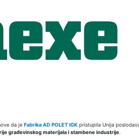
nove da je
Fabrika AD POLET IGK
pristupila Unija poslodav
rije građevinskog materijala i stambene industrije
.