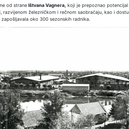
ine od strane
Ištvana Vagnera,
koji je prepoznao potencijal
azi, razvijenom železničkom i rečnom saobraćaju, kao i dost
e zapošljavala oko 300 sezonskih radnika.