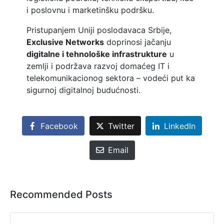
i poslovnu i marketinšku podršku.
Pristupanjem Uniji poslodavaca Srbije,
Exclusive Networks
doprinosi jačanju
digitalne i tehnološke infrastrukture
u
zemlji i podržava razvoj domaćeg IT i
telekomunikacionog sektora – vodeći put ka
sigurnoj digitalnoj budućnosti.
Facebook
Twitter
LinkedIn
Email
Recommended Posts