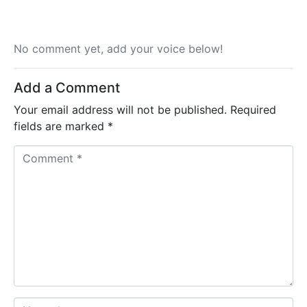
No comment yet, add your voice below!
Add a Comment
Your email address will not be published.
Required
fields are marked
*
C
o
m
m
e
n
t
*
N