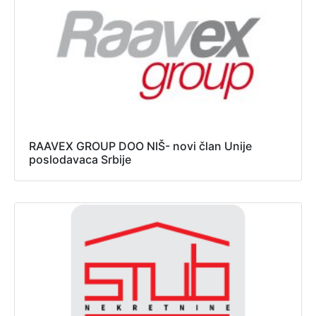
RAAVEX GROUP DOO NIŠ- novi član Unije
poslodavaca Srbije