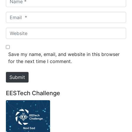
a
m
E
e
m
*
a
W
i
e
l
b
*
s
Save my name, email, and website in this browser
i
for the next time I comment.
t
e
Submit
EESTech Challenge