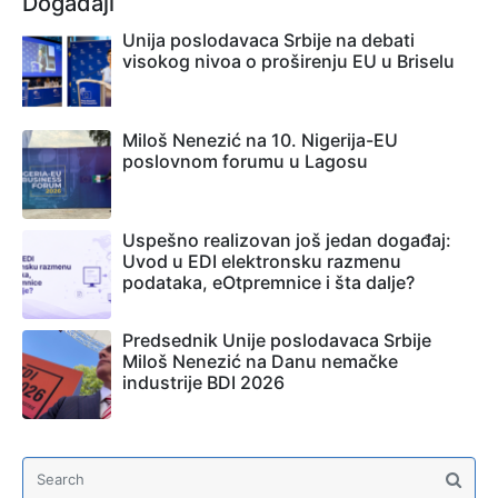
Događaji
Unija poslodavaca Srbije na debati
visokog nivoa o proširenju EU u Briselu
Miloš Nenezić na 10. Nigerija-EU
poslovnom forumu u Lagosu
Uspešno realizovan još jedan događaj:
Uvod u EDI elektronsku razmenu
podataka, eOtpremnice i šta dalje?
Predsednik Unije poslodavaca Srbije
Miloš Nenezić na Danu nemačke
industrije BDI 2026