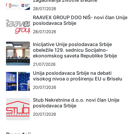
zagađivanja životne sredine
28/07/2026
RAAVEX GROUP DOO NIŠ- novi član Unije
poslodavaca Srbije
28/07/2026
Inicijative Unije poslodavaca Srbije
obeležile 129. sednicu Socijalno-
ekonomskog saveta Republike Srbije
21/07/2026
Unija poslodavaca Srbije na debati
visokog nivoa o proširenju EU u Briselu
20/07/2026
Stub Nekretnine d.o.o. novi član Unije
poslodavaca Srbije
20/07/2026