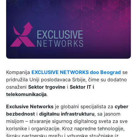
Kompanija
EXCLUSIVE NETWORKS doo Beograd
se
pridružila Uniji poslodavaca Srbije, čime su dodatno
osnaženi
Sektor trgovine
i
Sektor IT i
telekomunikacija
.
Exclusive Networks
je globalni specijalista za
cyber
bezbednost
i
digitalnu infrastrukturu
, sa jasnom
misijom – stvaranje sigurnog digitalnog sveta za sve
korisnike i organizacije. Kroz napredne tehnologije,
široku partnersku mrežu i vrhunske stručnjake iz