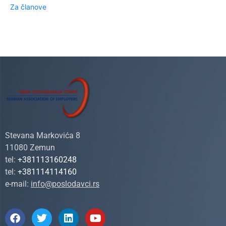
Za članove
Stevana Markovića 8
11080 Zemun
tel:
+381113160248
tel:
+381114114160
e-mail:
info@poslodavci.rs