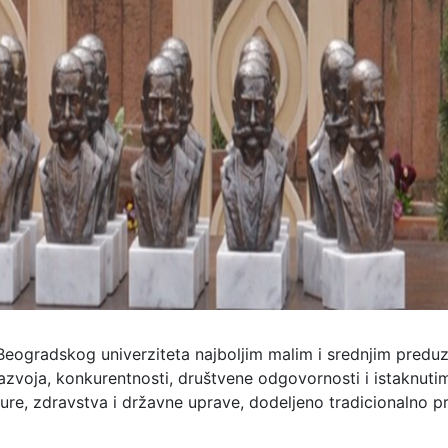
 Beogradskog univerziteta najboljim malim i srednjim predu
zvoja, konkurentnosti, društvene odgovornosti i istaknuti
ture, zdravstva i državne uprave, dodeljeno tradicionalno p