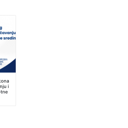
kona
ju i
otne