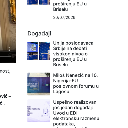
proširenju EU u
Briselu
20/07/2026
Događaji
Unija poslodavaca
Srbije na debati
visokog nivoa o
proširenju EU u
Briselu
nost,
Miloš Nenezić na 10.
Nigerija-EU
poslovnom forumu u
Lagosu
vić –
Uspešno realizovan
ć ,
još jedan događaj:
Uvod u EDI
elektronsku razmenu
podataka,