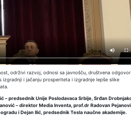
ost, održivi razvoj, odnosi sa javnošču, društvena odgovor
izgradnji i jačanju prosperiteta i izgradnje lepše slike
ata.
ezić – predsednik Unije Poslodavaca Srbije, Srđan Drobnjako
anović – direktor Media Inventa, prof.dr Radovan Pejanovi
ogradu i Dejan Ilić, predsednik Tesla naučne akademije.