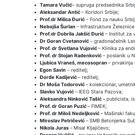
Tamara Vučić
– supruga predsednika Srbij
Aleksandar Antić
– Koridori Srbije;
Prof.dr Milica Đurić
– Fond za nauku Srbij
Nebojša Šurlan
– Infrastrukture Železnice 
Prof.dr Dobrila Jakšić Đurić
– Institut za 
Dr Goran Cvetanović
– gradonačelnik Le
Prof. dr Svetlana Vujović
– Klinika za end
Prof. dr Stojan Radenković
– poslanik u N
Ljubica Vraneš, mecosopran
– prvakinja
Egon Savin
– reditelj;
Đorđe Kadijević
– reditelj;
Dr Moša Todorović
–
kolekcionar, umetni
Slavko Vujović
–
IEEG Stara Pazova;
Aleksandra Ninković Tašić
–
publicista, 
Prof. dr Goran Puzić
–
FIMEK;
Prof. dr Miloš Nedeljković
–
Mašinski faku
Miroslav Petričević
–
SMB Betonjerka Sub
Nikola Juras
–
Misal Kljajićevo;