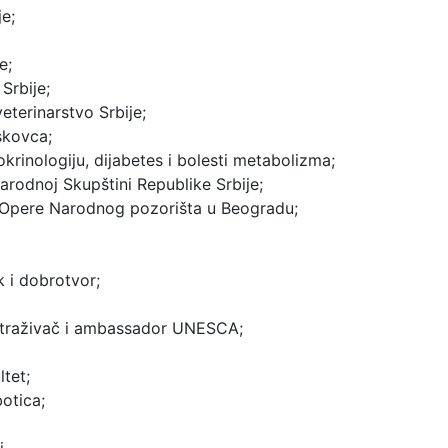
e;
e;
Srbije;
veterinarstvo Srbije;
skovca;
okrinologiju, dijabetes i bolesti metabolizma;
arodnoj Skupštini Republike Srbije;
 Opere Narodnog pozorišta u Beogradu;
k i dobrotvor;
istraživač i ambassador UNESCA;
ltet;
otica;