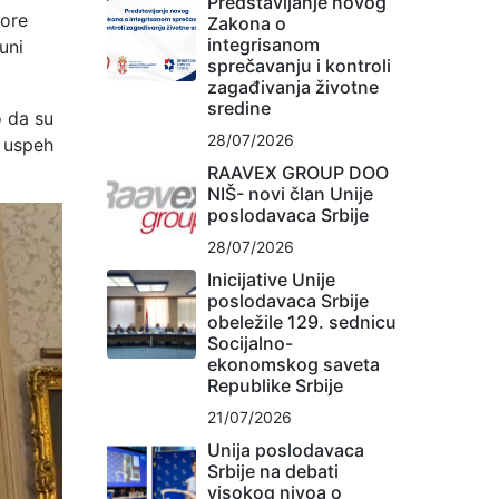
Predstavljanje novog
more
Zakona o
integrisanom
uni
sprečavanju i kontroli
zagađivanja životne
sredine
o da su
28/07/2026
i uspeh
RAAVEX GROUP DOO
NIŠ- novi član Unije
poslodavaca Srbije
28/07/2026
Inicijative Unije
poslodavaca Srbije
obeležile 129. sednicu
Socijalno-
ekonomskog saveta
Republike Srbije
21/07/2026
Unija poslodavaca
Srbije na debati
visokog nivoa o