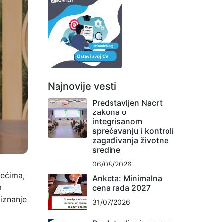
Najnovije vesti
Predstavljen Nacrt
zakona o
integrisanom
sprečavanju i kontroli
zagađivanja životne
sredine
06/08/2026
zećima,
Anketa: Minimalna
m
cena rada 2027
riznanje
31/07/2026