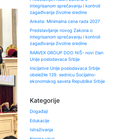
integrisanom sprečavanju i kontroli
zagađivanja životne sredine
Anketa: Minimalna cena rada 2027
Predstavljanje novog Zakona o
integrisanom sprečavanju i kontroli
zagađivanja životne sredine
RAAVEX GROUP DOO NIŠ- novi član
Unije poslodavaca Srbije
Inicijative Unije poslodavaca Srbije
obeležile 129. sednicu Socijalno-
ekonomskog saveta Republike Srbije
Kategorije
Događaji
Edukacije
Istraživanja
Korona virus