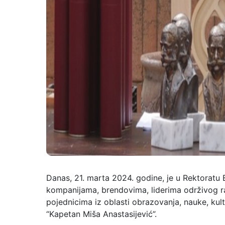
Danas, 21. marta 2024. godine, je u Rektoratu
kompanijama, brendovima, liderima održivog ra
pojednicima iz oblasti obrazovanja, nauke, kul
“Kapetan Miša Anastasijević”.