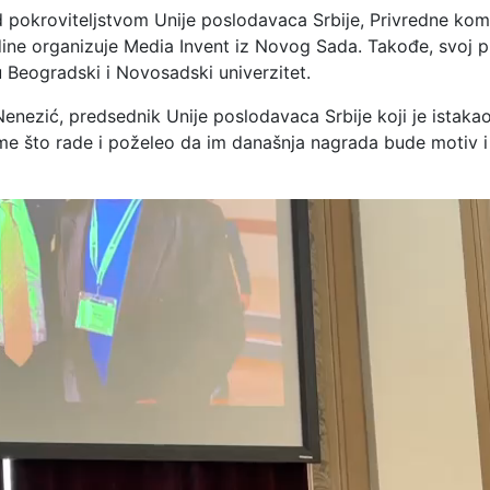
od pokroviteljstvom Unije poslodavaca Srbije, Privredne ko
odine organizuje Media Invent iz Novog Sada. Takođe, svoj p
su Beogradski i Novosadski univerzitet.
Nenezić, predsednik Unije poslodavaca Srbije koji je istaka
nome što rade i poželeo da im današnja nagrada bude motiv 