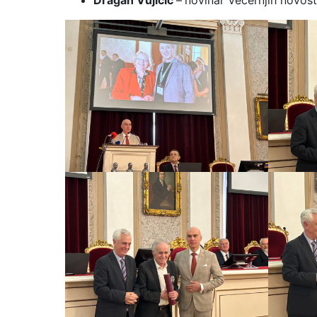
Dragan Vujičić
–
novinar Večernjih novost