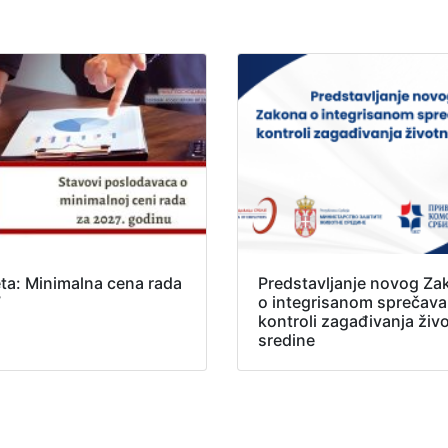
ta: Minimalna cena rada
Predstavljanje novog Za
7
o integrisanom sprečavan
kontroli zagađivanja živ
sredine