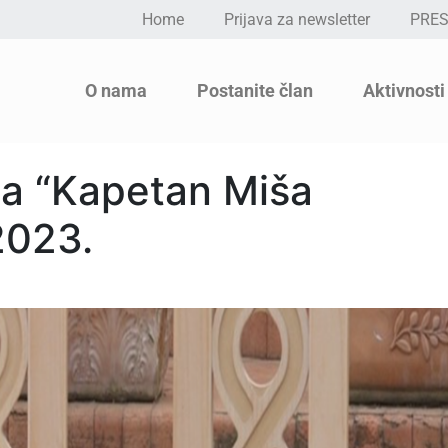
Home
Prijava za newsletter
PRE
O nama
Postanite član
Aktivnosti
ja “Kapetan Miša
2023.