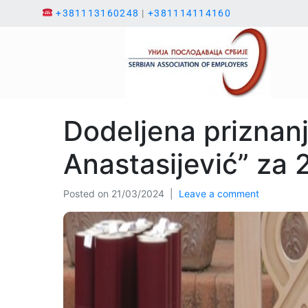
+381113160248
|
+381114114160
Dodeljena priznan
Anastasijević” za 
Posted on
21/03/2024
Leave a comment