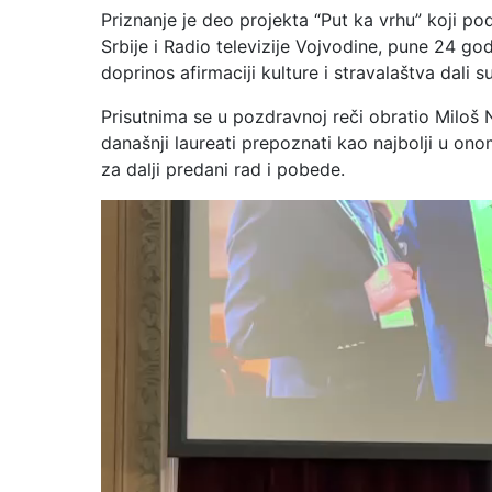
Priznanje je deo projekta “Put ka vrhu” koji p
Srbije i Radio televizije Vojvodine, pune 24 g
doprinos afirmaciji kulture i stravalaštva dali 
Prisutnima se u pozdravnoj reči obratio Miloš 
današnji laureati prepoznati kao najbolji u o
za dalji predani rad i pobede.