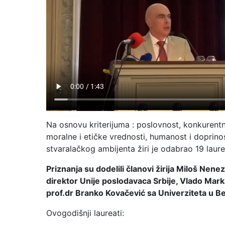
Na osnovu kriterijuma : poslovnost, konkurentn
moralne i etičke vrednosti, humanost i doprinos 
stvaralačkog ambijenta žiri je odabrao 19 laure
Priznanja su dodelili članovi žirija Miloš Nen
direktor Unije poslodavaca Srbije, Vlado Mark
prof.dr Branko Kovačević sa Univerziteta u Be
Ovogodišnji laureati: