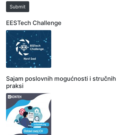
e
Submit
EESTech Challenge
Sajam poslovnih mogućnosti i stručnih
praksi