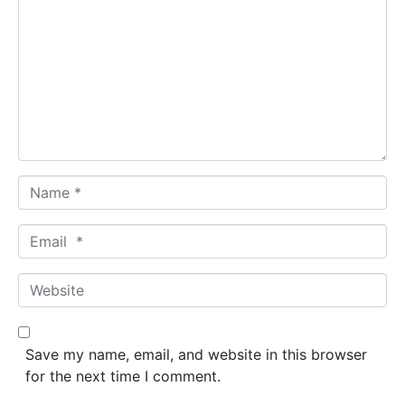
o
m
m
e
n
t
*
N
a
m
E
e
m
*
a
W
i
e
l
b
*
s
Save my name, email, and website in this browser
i
for the next time I comment.
t