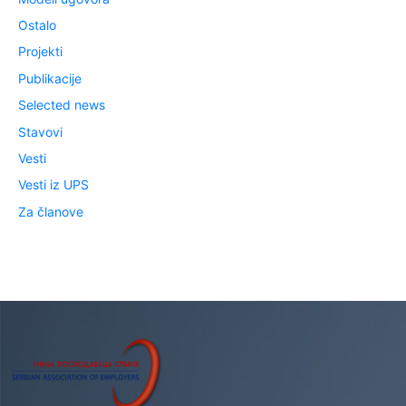
Ostalo
Projekti
Publikacije
Selected news
Stavovi
Vesti
Vesti iz UPS
Za članove