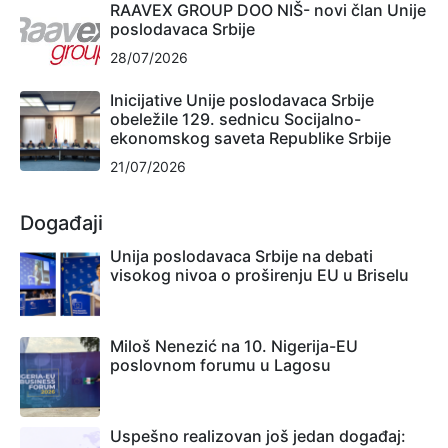
RAAVEX GROUP DOO NIŠ- novi član Unije
poslodavaca Srbije
28/07/2026
Inicijative Unije poslodavaca Srbije
obeležile 129. sednicu Socijalno-
ekonomskog saveta Republike Srbije
21/07/2026
Događaji
Unija poslodavaca Srbije na debati
visokog nivoa o proširenju EU u Briselu
Miloš Nenezić na 10. Nigerija-EU
poslovnom forumu u Lagosu
Uspešno realizovan još jedan događaj: