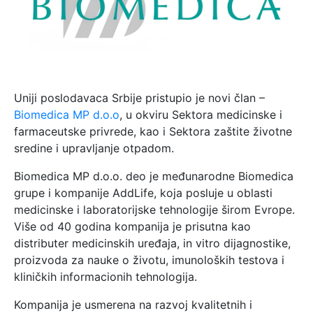
Uniji poslodavaca Srbije pristupio je novi član –
Biomedica MP d.o.o
, u okviru Sektora medicinske i
farmaceutske privrede, kao i Sektora zaštite životne
sredine i upravljanje otpadom.
Biomedica MP d.o.o. deo je međunarodne Biomedica
grupe i kompanije AddLife, koja posluje u oblasti
medicinske i laboratorijske tehnologije širom Evrope.
Više od 40 godina kompanija je prisutna kao
distributer medicinskih uređaja, in vitro dijagnostike,
proizvoda za nauke o životu, imunoloških testova i
kliničkih informacionih tehnologija.
Kompanija je usmerena na razvoj kvalitetnih i