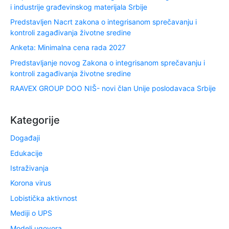
i industrije građevinskog materijala Srbije
Predstavljen Nacrt zakona o integrisanom sprečavanju i
kontroli zagađivanja životne sredine
Anketa: Minimalna cena rada 2027
Predstavljanje novog Zakona o integrisanom sprečavanju i
kontroli zagađivanja životne sredine
RAAVEX GROUP DOO NIŠ- novi član Unije poslodavaca Srbije
Kategorije
Događaji
Edukacije
Istraživanja
Korona virus
Lobistička aktivnost
Mediji o UPS
Modeli ugovora