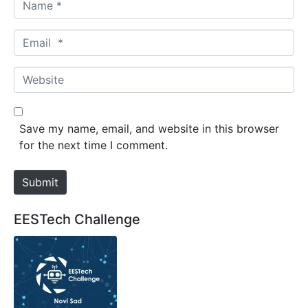
a
m
E
e
m
*
a
W
i
e
l
b
*
s
Save my name, email, and website in this browser
i
for the next time I comment.
t
e
Submit
EESTech Challenge