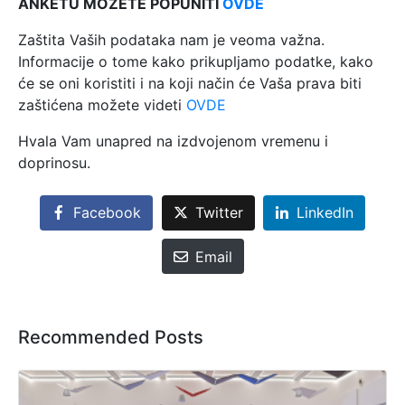
ANKETU MOŽETE POPUNITI
OVDE
Zaštita Vaših podataka nam je veoma važna.
Informacije o tome kako prikupljamo podatke, kako
će se oni koristiti i na koji način će Vaša prava biti
zaštićena možete videti
OVDE
Hvala Vam unapred na izdvojenom vremenu i
doprinosu.
Facebook
Twitter
LinkedIn
Email
Recommended Posts