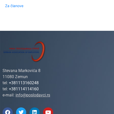
Za članove
Stevana Markovića 8
11080 Zemun
tel:
+381113160248
tel:
+381114114160
e-mail:
info@poslodavci.rs