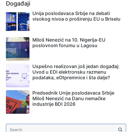
Događaji
Unija poslodavaca Srbije na debati
visokog nivoa o proširenju EU u Briselu
Miloš Nenezić na 10. Nigerija-EU
poslovnom forumu u Lagosu
Uspešno realizovan još jedan događaj:
Uvod u EDI elektronsku razmenu
podataka, eOtpremnice i šta dalje?
Predsednik Unije poslodavaca Srbije
Miloš Nenezić na Danu nemačke
industrije BDI 2026