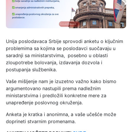
Unija poslodavaca Srbije sprovodi anketu o ključnim
problemima sa kojima se poslodavci suočavaju u
saradnji sa ministarstvima, posebno u oblasti
zloupotrebe bolovanja, izdavanja dozvola i
postupanja službenika.
Vaše mišljenje nam je izuzetno važno kako bismo
argumentovano nastupili prema nadležnim
ministarstvima i predložili konkretne mere za
unapređenje poslovnog okruženja.
Anketa je kratka i anonimna, a vaše učešće može
doprineti stvarnim promenama.