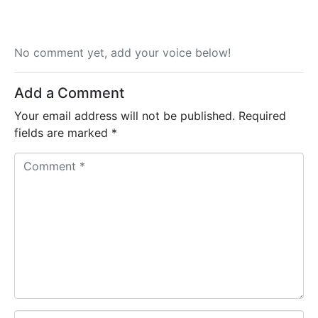
No comment yet, add your voice below!
Add a Comment
Your email address will not be published.
Required
fields are marked
*
C
o
m
m
e
n
t
*
N